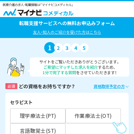
医療介護の求人・転職情報は「マイナビコメディカル」
転職支援サービスへの無料お申込みフォーム
友人・知人のご紹介を受けた方はこちら
1
2
3
4
5
サイトをご覧いただきありがとうございます。
ご希望にマッチした求人を紹介
するため、
1分で完了する質問
をさせていただきます！
どの資格をお持ちですか？
必須
資格取得予定の方
セラピスト
理学療法士(PT)
作業療法士(OT)
言語聴覚士(ST)