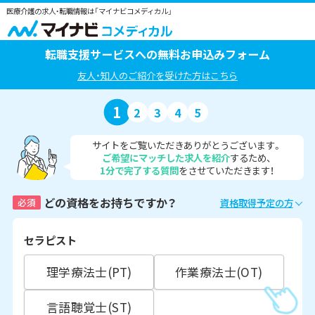
医療介護の求人・転職情報は「マイナビコメディカル」
転職支援サービスへの無料お申込みフォーム
友人・知人のご紹介を受けた方はこちら
1
2
3
4
5
サイトをご覧いただきありがとうございます。
ご希望にマッチした求人を紹介
するため、
1分で完了する質問
をさせていただきます！
どの資格をお持ちですか？
必須
資格取得予定の方
セラピスト
理学療法士(PT)
作業療法士(OT)
言語聴覚士(ST)