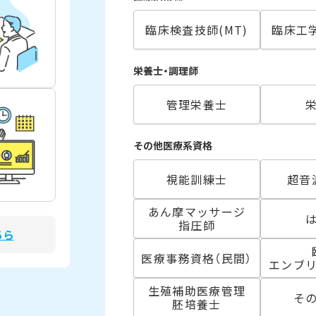
臨床検査技師(MT)
臨床工学
栄養士・調理師
管理栄養士
その他医療系資格
視能訓練士
超音
あん摩マッサージ
指圧師
ちら
医療事務資格（民間）
エンブ
生殖補助医療管理
そ
胚培養士