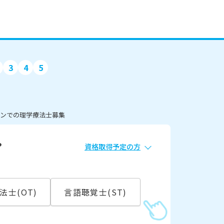
3
4
5
ョンでの理学療法士募集
？
資格取得予定の方
必須
常勤
法士(OT)
言語聴覚士(ST)
こ