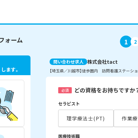
フォーム
1
2
株式会社tact
問い合わせ求人
ト
します。
【埼玉県／川越市】徒歩圏内 訪問看護ステーシ
どの資格をお持ちですか
必須
セラピスト
理学療法士(PT)
作業療
医療技術職