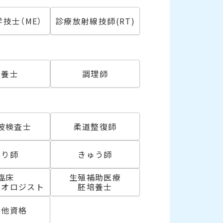
技士（ME）
診療放射線技師(RT)
必須
栄養士
調理師
波検査士
柔道整復師
はり師
きゅう師
臨床
生殖補助医療
リオロジスト
胚培養士
の他資格