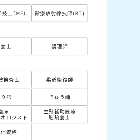
技士（ME）
診療放射線技師(RT)
必須
栄養士
調理師
波検査士
柔道整復師
はり師
きゅう師
臨床
生殖補助医療
リオロジスト
胚培養士
の他資格