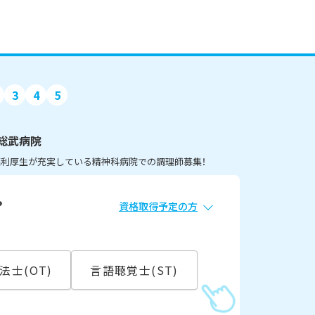
3
4
5
総武病院
◎福利厚生が充実している精神科病院での調理師募集！
？
資格取得予定の方
必須
常勤
法士(OT)
言語聴覚士(ST)
こ