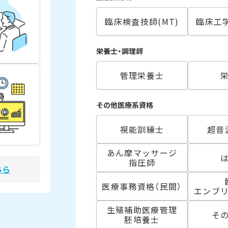
臨床検査技師(MT)
臨床工学
栄養士・調理師
管理栄養士
その他医療系資格
視能訓練士
超音
あん摩マッサージ
指圧師
ちら
医療事務資格（民間）
エンブ
生殖補助医療管理
そ
胚培養士