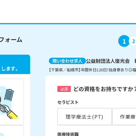
フォーム
1
2
公益財団法人復光会 
問い合わせ求人
ト
します。
【千葉県／船橋市】年間休日120日！独身寮あり
どの資格をお持ちですか
必須
セラピスト
理学療法士(PT)
作業療
医療技術職