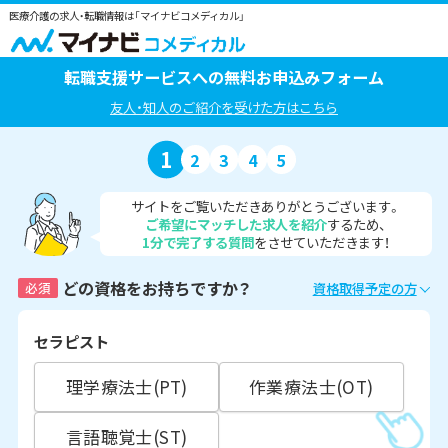
医療介護の求人・転職情報は「マイナビコメディカル」
転職支援サービスへの無料お申込みフォーム
友人・知人のご紹介を受けた方はこちら
1
2
3
4
5
サイトをご覧いただきありがとうございます。
ご希望にマッチした求人を紹介
するため、
1分で完了する質問
をさせていただきます！
どの資格をお持ちですか？
必須
資格取得予定の方
セラピスト
理学療法士(PT)
作業療法士(OT)
言語聴覚士(ST)