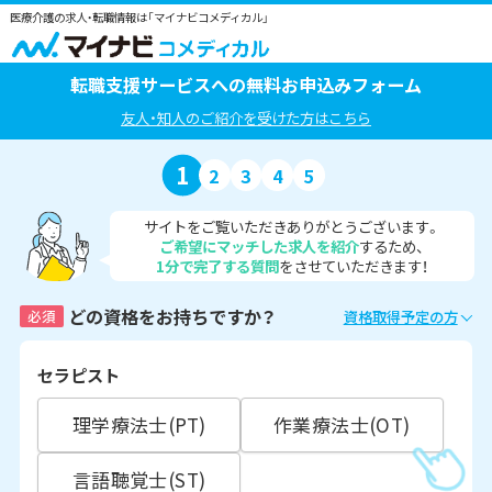
医療介護の求人・転職情報は「マイナビコメディカル」
転職支援サービスへの無料お申込みフォーム
友人・知人のご紹介を受けた方はこちら
1
2
3
4
5
サイトをご覧いただきありがとうございます。
ご希望にマッチした求人を紹介
するため、
1分で完了する質問
をさせていただきます！
どの資格をお持ちですか？
必須
資格取得予定の方
セラピスト
理学療法士(PT)
作業療法士(OT)
言語聴覚士(ST)