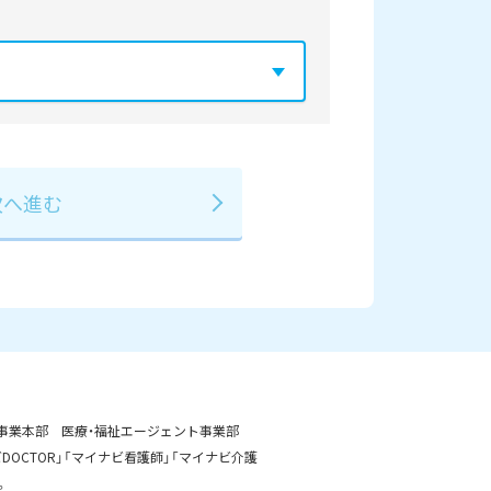
年
2029年
3月
事業本部 医療・福祉エージェント事業部
OCTOR」「マイナビ看護師」「マイナビ介護
。