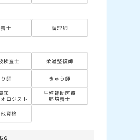
必須
栄養士
調理師
波検査士
柔道整復師
はり師
きゅう師
臨床
生殖補助医療
リオロジスト
胚培養士
の他資格
ちら