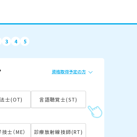
3
4
5
？
資格取得予定の方
必須
常勤
法士(OT)
言語聴覚士(ST)
こ
技士（ME）
診療放射線技師(RT)