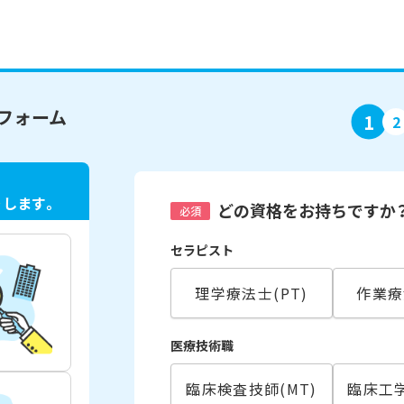
フォーム
1
2
ト
します。
どの資格をお持ちですか
必須
セラピスト
理学療法士(PT)
作業療
医療技術職
臨床検査技師(MT)
臨床工学