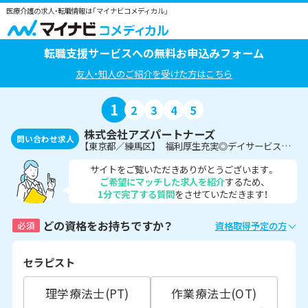
医療介護の求人・転職情報は「マイナビコメディカル」
転職支援サービスへの無料お申込みフォーム
友人・知人のご紹介を受けた方はこちら
1
2
3
4
5
株式会社アズパートナーズ
問い合わせ求人
【東京都／練馬区】 福利厚生充実◎デイサービスでの機能訓練指導員募集！
サイトをご覧いただきありがとうございます。
ご希望にマッチした求人を紹介
するため、
1分で完了する質問
をさせていただきます！
どの資格をお持ちですか？
必須
資格取得予定の方
セラピスト
理学療法士(PT)
作業療法士(OT)