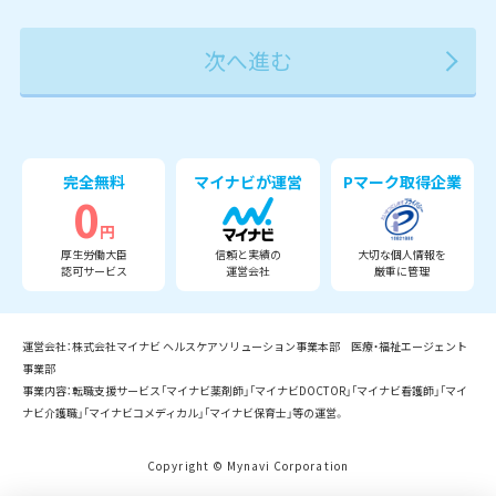
2027年
2028年
2029年
3月
完全無料
マイナビが運営
Pマーク取得企業
0
円
厚生労働大臣
信頼と実績の
大切な個人情報を
認可サービス
運営会社
厳重に管理
運営会社：株式会社マイナビ ヘルスケアソリューション事業本部 医療・福祉エージェント
事業部
事業内容：転職支援サービス「マイナビ薬剤師」「マイナビDOCTOR」「マイナビ看護師」「マイ
ナビ介護職」「マイナビコメディカル」「マイナビ保育士」等の運営。
Copyright © Mynavi Corporation