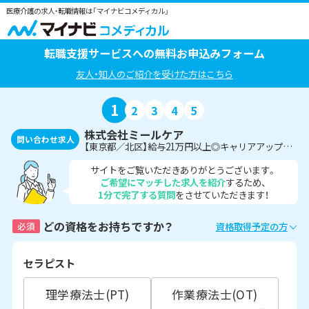
医療介護の求人・転職情報は「マイナビコメディカル」
転職支援サービスへの無料お申込みフォーム
友人・知人のご紹介を受けた方はこちら
1
2
3
4
5
株式会社ミールケア
問い合わせ求人
【東京都／北区】給与21万円以上◎キャリアアップ★子供たちの笑顔に触れ合える保育園にて栄養士の募集
サイトをご覧いただきありがとうございます。
ご希望にマッチした求人を紹介
するため、
1分で完了する質問
をさせていただきます！
どの資格をお持ちですか？
必須
資格取得予定の方
セラピスト
理学療法士(PT)
作業療法士(OT)