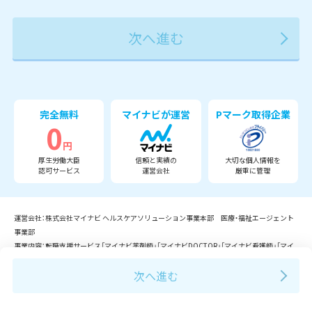
2027年
2028年
2029年
3月
完全無料
マイナビが運営
Pマーク取得企業
0
円
厚生労働大臣
信頼と実績の
大切な個人情報を
認可サービス
運営会社
厳重に管理
運営会社：株式会社マイナビ ヘルスケアソリューション事業本部 医療・福祉エージェント
事業部
事業内容：転職支援サービス「マイナビ薬剤師」「マイナビDOCTOR」「マイナビ看護師」「マイ
ナビ介護職」「マイナビコメディカル」「マイナビ保育士」等の運営。
Copyright © Mynavi Corporation