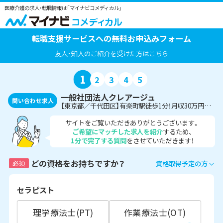
医療介護の求人・転職情報は「マイナビコメディカル」
転職支援サービスへの無料お申込みフォーム
友人・知人のご紹介を受けた方はこちら
1
2
3
4
5
一般社団法人クレアージュ
問い合わせ求人
【東京都／千代田区】有楽町駅徒歩1分！月収30万円～☆レディースドッククリニック＜臨床検査技師＞
サイトをご覧いただきありがとうございます。
ご希望にマッチした求人を紹介
するため、
1分で完了する質問
をさせていただきます！
どの資格をお持ちですか？
必須
資格取得予定の方
セラピスト
理学療法士(PT)
作業療法士(OT)