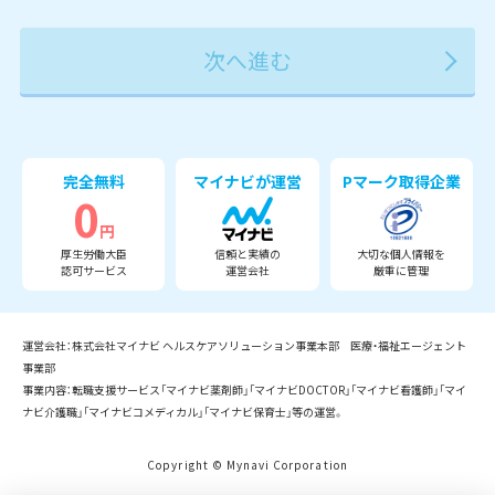
2027年
2028年
2029年
3月
完全無料
マイナビが運営
Pマーク取得企業
0
円
厚生労働大臣
信頼と実績の
大切な個人情報を
認可サービス
運営会社
厳重に管理
運営会社：株式会社マイナビ ヘルスケアソリューション事業本部 医療・福祉エージェント
事業部
事業内容：転職支援サービス「マイナビ薬剤師」「マイナビDOCTOR」「マイナビ看護師」「マイ
ナビ介護職」「マイナビコメディカル」「マイナビ保育士」等の運営。
Copyright © Mynavi Corporation