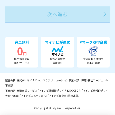
2027年
2028年
2029年
3月
完全無料
マイナビが運営
Pマーク取得企業
0
円
厚生労働大臣
信頼と実績の
大切な個人情報を
認可サービス
運営会社
厳重に管理
運営会社：株式会社マイナビ ヘルスケアソリューション事業本部 医療・福祉エージェント
事業部
事業内容：転職支援サービス「マイナビ薬剤師」「マイナビDOCTOR」「マイナビ看護師」「マイ
ナビ介護職」「マイナビコメディカル」「マイナビ保育士」等の運営。
Copyright © Mynavi Corporation