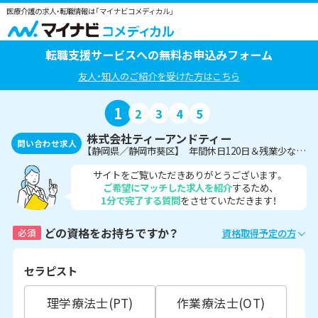
医療介護の求人・転職情報は「マイナビコメディカル」
転職支援サービスへの無料お申込みフォーム
友人・知人のご紹介を受けた方はこちら
1
2
3
4
5
株式会社ティーアンドティー
問い合わせ求人
【静岡県／静岡市葵区】 年間休日120日＆残業少なめ♪放課後等デイサービスにて言語聴覚士募集！
サイトをご覧いただきありがとうございます。
ご希望にマッチした求人を紹介
するため、
1分で完了する質問
をさせていただきます！
どの資格をお持ちですか？
必須
資格取得予定の方
セラピスト
理学療法士(PT)
作業療法士(OT)