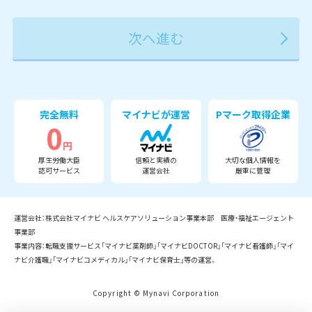
2027年
2028年
2029年
3月
完全無料
マイナビが運営
Pマーク取得企業
0
円
厚生労働大臣
信頼と実績の
大切な個人情報を
認可サービス
運営会社
厳重に管理
運営会社：株式会社マイナビ ヘルスケアソリューション事業本部 医療・福祉エージェント
事業部
事業内容：転職支援サービス「マイナビ薬剤師」「マイナビDOCTOR」「マイナビ看護師」「マイ
ナビ介護職」「マイナビコメディカル」「マイナビ保育士」等の運営。
Copyright © Mynavi Corporation