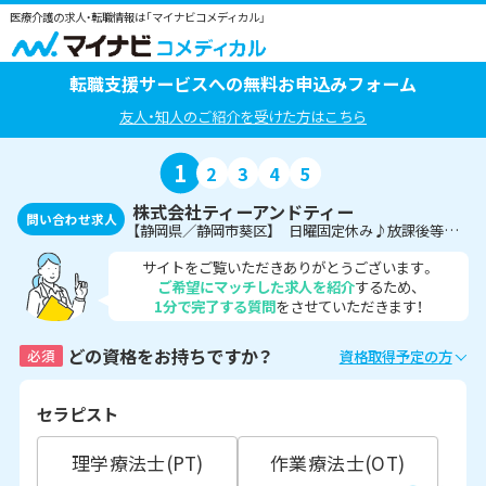
医療介護の求人・転職情報は「マイナビコメディカル」
転職支援サービスへの無料お申込みフォーム
友人・知人のご紹介を受けた方はこちら
1
2
3
4
5
株式会社ティーアンドティー
問い合わせ求人
【静岡県／静岡市葵区】 日曜固定休み♪放課後等デイサービスにて柔道整復師募集＜非常勤＞
サイトをご覧いただきありがとうございます。
ご希望にマッチした求人を紹介
するため、
1分で完了する質問
をさせていただきます！
どの資格をお持ちですか？
必須
資格取得予定の方
セラピスト
理学療法士(PT)
作業療法士(OT)