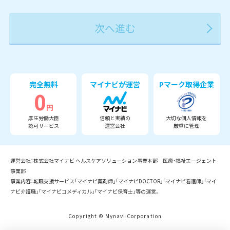
2027年
2028年
2029年
3月
完全無料
マイナビが運営
Pマーク取得企業
0
円
厚生労働大臣
信頼と実績の
大切な個人情報を
認可サービス
運営会社
厳重に管理
運営会社：株式会社マイナビ ヘルスケアソリューション事業本部 医療・福祉エージェント
事業部
事業内容：転職支援サービス「マイナビ薬剤師」「マイナビDOCTOR」「マイナビ看護師」「マイ
ナビ介護職」「マイナビコメディカル」「マイナビ保育士」等の運営。
Copyright © Mynavi Corporation