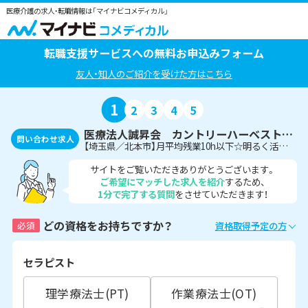
医療介護の求人・転職情報は「マイナビコメディカル」
転職支援サービスへの無料お申込みフォーム
友人・知人のご紹介を受けた方はこちら
1
2
3
4
5
医療法人誠昇会 カントリーハーベスト北本
問い合わせ求人
【埼玉県／北本市】月平均残業10h以下☆明るく活気のある介護老人保健施設で理学療法士募集！＜非常勤＞
サイトをご覧いただきありがとうございます。
ご希望にマッチした求人を紹介
するため、
1分で完了する質問
をさせていただきます！
どの資格をお持ちですか？
必須
資格取得予定の方
セラピスト
理学療法士(PT)
作業療法士(OT)