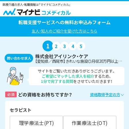
医療介護の求人・転職情報は「マイナビコメディカル」
転職支援サービスへの無料お申込みフォーム
友人・知人のご紹介を受けた方はこちら
1
2
3
4
5
株式会社アイリンク・ケア
問い合わせ求人
【愛知県／西尾市】きれいな施設◎月収20万円以上も目指せます♪サ高住での栄養士・管理栄養士
サイトをご覧いただきありがとうございます。
ご希望にマッチした求人を紹介
するため、
1分で完了する質問
をさせていただきます！
どの資格をお持ちですか？
必須
資格取得予定の方
セラピスト
理学療法士(PT)
作業療法士(OT)