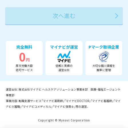
2027年
2028年
2029年
3月
完全無料
マイナビが運営
Pマーク取得企業
0
円
厚生労働大臣
信頼と実績の
大切な個人情報を
認可サービス
運営会社
厳重に管理
運営会社：株式会社マイナビ ヘルスケアソリューション事業本部 医療・福祉エージェント
事業部
事業内容：転職支援サービス「マイナビ薬剤師」「マイナビDOCTOR」「マイナビ看護師」「マイ
ナビ介護職」「マイナビコメディカル」「マイナビ保育士」等の運営。
Copyright © Mynavi Corporation