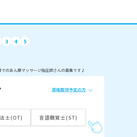
3
4
5
企業でのあん摩マッサージ指圧師さんの募集です♪
？
資格取得予定の方
必須
常勤
法士(OT)
言語聴覚士(ST)
こ