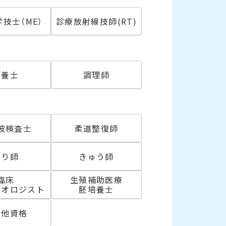
技士（ME）
診療放射線技師(RT)
必須
栄養士
調理師
波検査士
柔道整復師
はり師
きゅう師
臨床
生殖補助医療
リオロジスト
胚培養士
の他資格