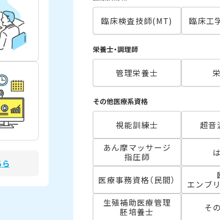
臨床検査技師(MT)
臨床工学
栄養士・調理師
管理栄養士
その他医療系資格
視能訓練士
超音
あん摩マッサージ
指圧師
ちら
医療事務資格（民間）
エンブ
生殖補助医療管理
そ
胚培養士