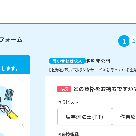
フォーム
1
2
名称非公開
問い合わせ求人
ト
します。
【北海道/帯広市】様々なサービスを行っている
どの資格をお持ちですか
必須
セラピスト
理学療法士(PT)
作業療
医療技術職