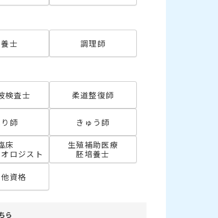
必須
栄養士
調理師
波検査士
柔道整復師
はり師
きゅう師
臨床
生殖補助医療
リオロジスト
胚培養士
の他資格
ちら