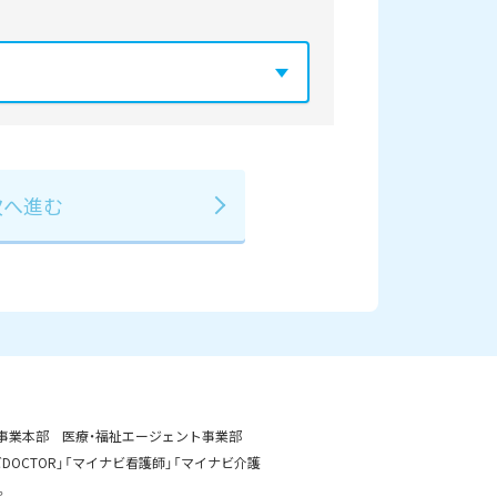
年
2029年
3月
事業本部 医療・福祉エージェント事業部
OCTOR」「マイナビ看護師」「マイナビ介護
。