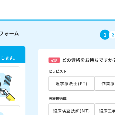
フォーム
1
2
ト
します。
どの資格をお持ちですか
必須
セラピスト
理学療法士(PT)
作業療
医療技術職
臨床検査技師(MT)
臨床工学