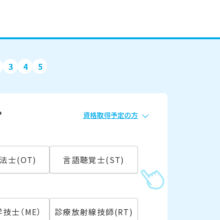
3
4
5
？
資格取得予定の方
必須
常勤
法士(OT)
言語聴覚士(ST)
こ
技士（ME）
診療放射線技師(RT)