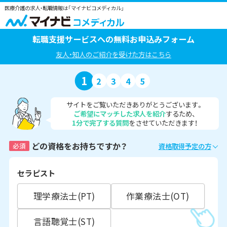
医療介護の求人・転職情報は「マイナビコメディカル」
転職支援サービスへの無料お申込みフォーム
友人・知人のご紹介を受けた方はこちら
1
2
3
4
5
サイトをご覧いただきありがとうございます。
ご希望にマッチした求人を紹介
するため、
1分で完了する質問
をさせていただきます！
どの資格をお持ちですか？
必須
資格取得予定の方
セラピスト
理学療法士(PT)
作業療法士(OT)
言語聴覚士(ST)