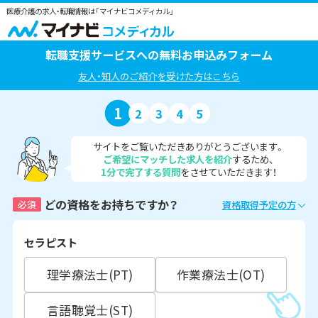
医療介護の求人・転職情報は「マイナビコメディカル」
転職支援サービスへの無料お申込みフォーム
友人・知人のご紹介を受けた方はこちら
1
2
3
4
5
サイトをご覧いただきありがとうございます。
ご希望にマッチした求人を紹介
するため、
1分で完了する質問
をさせていただきます！
どの資格をお持ちですか？
必須
資格取得予定の方
セラピスト
理学療法士(PT)
作業療法士(OT)
言語聴覚士(ST)