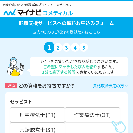
医療介護の求人・転職情報は「マイナビコメディカル」
転職支援サービスへの無料お申込みフォーム
友人・知人のご紹介を受けた方はこちら
1
2
3
4
5
サイトをご覧いただきありがとうございます。
ご希望にマッチした求人を紹介
するため、
1分で完了する質問
をさせていただきます！
どの資格をお持ちですか？
必須
資格取得予定の方
セラピスト
理学療法士(PT)
作業療法士(OT)
言語聴覚士(ST)