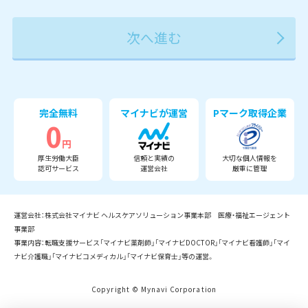
2027年
2028年
2029年
3月
完全無料
マイナビが運営
Pマーク取得企業
0
円
厚生労働大臣
信頼と実績の
大切な個人情報を
認可サービス
運営会社
厳重に管理
運営会社：株式会社マイナビ ヘルスケアソリューション事業本部 医療・福祉エージェント
事業部
事業内容：転職支援サービス「マイナビ薬剤師」「マイナビDOCTOR」「マイナビ看護師」「マイ
ナビ介護職」「マイナビコメディカル」「マイナビ保育士」等の運営。
Copyright © Mynavi Corporation