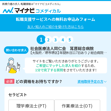
医療介護の求人・転職情報は「マイナビコメディカル」
転職支援サービスへの無料お申込みフォーム
友人・知人のご紹介を受けた方はこちら
1
2
3
4
5
社会医療法人同仁会 耳原総合病院
問い合わせ求人
【大阪府／堺市堺区】年間休日117日あり♪総合病院にて管理栄養士の募集＜正社員＞
サイトをご覧いただきありがとうございます。
ご希望にマッチした求人を紹介
するため、
1分で完了する質問
をさせていただきます！
どの資格をお持ちですか？
必須
資格取得予定の方
セラピスト
理学療法士(PT)
作業療法士(OT)