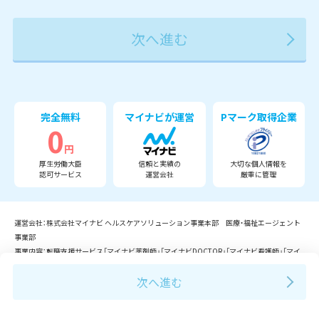
2027年
2028年
2029年
3月
完全無料
マイナビが運営
Pマーク取得企業
0
円
厚生労働大臣
信頼と実績の
大切な個人情報を
認可サービス
運営会社
厳重に管理
運営会社：株式会社マイナビ ヘルスケアソリューション事業本部 医療・福祉エージェント
事業部
事業内容：転職支援サービス「マイナビ薬剤師」「マイナビDOCTOR」「マイナビ看護師」「マイ
ナビ介護職」「マイナビコメディカル」「マイナビ保育士」等の運営。
Copyright © Mynavi Corporation