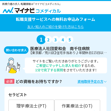
医療介護の求人・転職情報は「マイナビコメディカル」
転職支援サービスへの無料お申込みフォーム
友人・知人のご紹介を受けた方はこちら
1
2
3
4
5
医療法人社団愛和会 南千住病院
問い合わせ求人
【東京都／荒川区】住宅手当あり♪年間休日115日以上◎中規模病院での管理栄養士
サイトをご覧いただきありがとうございます。
ご希望にマッチした求人を紹介
するため、
1分で完了する質問
をさせていただきます！
どの資格をお持ちですか？
必須
資格取得予定の方
セラピスト
理学療法士(PT)
作業療法士(OT)