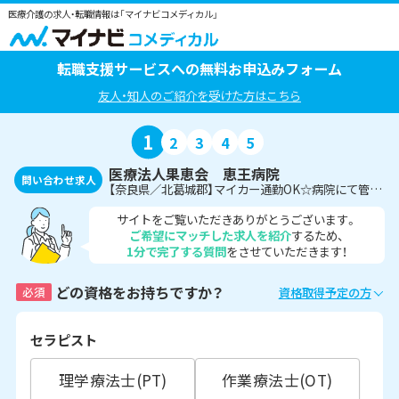
医療介護の求人・転職情報は「マイナビコメディカル」
転職支援サービスへの無料お申込みフォーム
友人・知人のご紹介を受けた方はこちら
1
2
3
4
5
医療法人果恵会 恵王病院
問い合わせ求人
【奈良県／北葛城郡】マイカー通勤OK☆病院にて管理栄養士募集〈正社員〉
サイトをご覧いただきありがとうございます。
ご希望にマッチした求人を紹介
するため、
1分で完了する質問
をさせていただきます！
どの資格をお持ちですか？
必須
資格取得予定の方
セラピスト
理学療法士(PT)
作業療法士(OT)