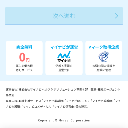
2027年
2028年
2029年
3月
完全無料
マイナビが運営
Pマーク取得企業
0
円
厚生労働大臣
信頼と実績の
大切な個人情報を
認可サービス
運営会社
厳重に管理
運営会社：株式会社マイナビ ヘルスケアソリューション事業本部 医療・福祉エージェント
事業部
事業内容：転職支援サービス「マイナビ薬剤師」「マイナビDOCTOR」「マイナビ看護師」「マイ
ナビ介護職」「マイナビコメディカル」「マイナビ保育士」等の運営。
Copyright © Mynavi Corporation