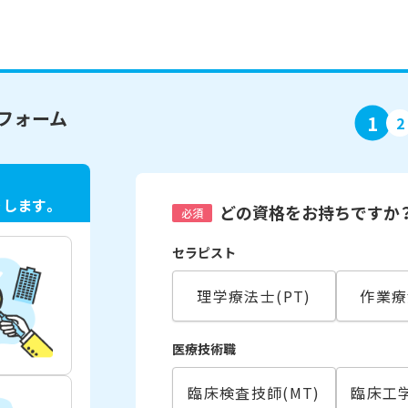
フォーム
1
2
ト
します。
どの資格をお持ちですか
必須
セラピスト
理学療法士(PT)
作業療
医療技術職
臨床検査技師(MT)
臨床工学