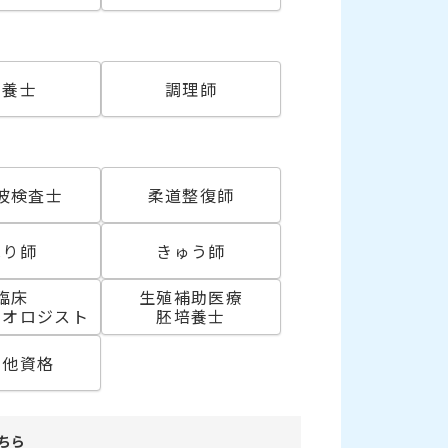
必須
栄養士
調理師
波検査士
柔道整復師
はり師
きゅう師
臨床
生殖補助医療
リオロジスト
胚培養士
の他資格
ちら