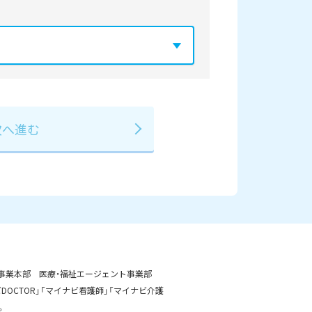
年
2029年
3月
事業本部 医療・福祉エージェント事業部
OCTOR」「マイナビ看護師」「マイナビ介護
。