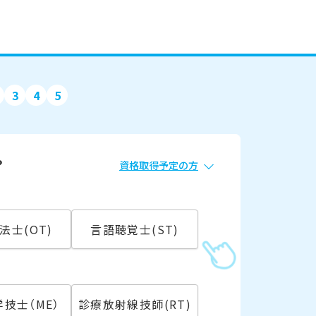
3
4
5
？
資格取得予定の方
必須
常勤
法士(OT)
言語聴覚士(ST)
こ
技士（ME）
診療放射線技師(RT)