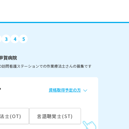
3
4
5
甲賀病院
りの訪問看護ステーションでの作業療法士さんの募集です
？
資格取得予定の方
必須
常勤
法士(OT)
言語聴覚士(ST)
こ