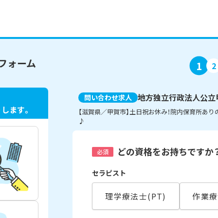
フォーム
1
2
地方独立行政法人公立
問い合わせ求人
ト
します。
【滋賀県／甲賀市】土日祝お休み！院内保育所あ
♪
どの資格をお持ちですか
必須
セラピスト
理学療法士(PT)
作業療