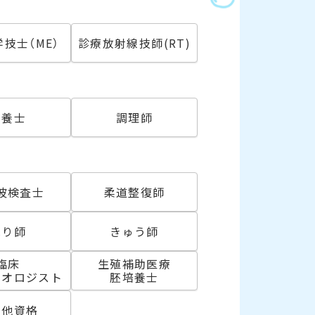
技士（ME）
診療放射線技師(RT)
必須
栄養士
調理師
波検査士
柔道整復師
はり師
きゅう師
臨床
生殖補助医療
リオロジスト
胚培養士
の他資格