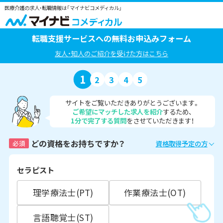
医療介護の求人・転職情報は「マイナビコメディカル」
転職支援サービスへの無料お申込みフォーム
友人・知人のご紹介を受けた方はこちら
1
2
3
4
5
サイトをご覧いただきありがとうございます。
ご希望にマッチした求人を紹介
するため、
1分で完了する質問
をさせていただきます！
どの資格をお持ちですか？
必須
資格取得予定の方
セラピスト
理学療法士(PT)
作業療法士(OT)
言語聴覚士(ST)