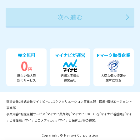
2027年
2028年
2029年
3月
完全無料
マイナビが運営
Pマーク取得企業
0
円
厚生労働大臣
信頼と実績の
大切な個人情報を
認可サービス
運営会社
厳重に管理
運営会社：株式会社マイナビ ヘルスケアソリューション事業本部 医療・福祉エージェント
事業部
事業内容：転職支援サービス「マイナビ薬剤師」「マイナビDOCTOR」「マイナビ看護師」「マイ
ナビ介護職」「マイナビコメディカル」「マイナビ保育士」等の運営。
Copyright © Mynavi Corporation