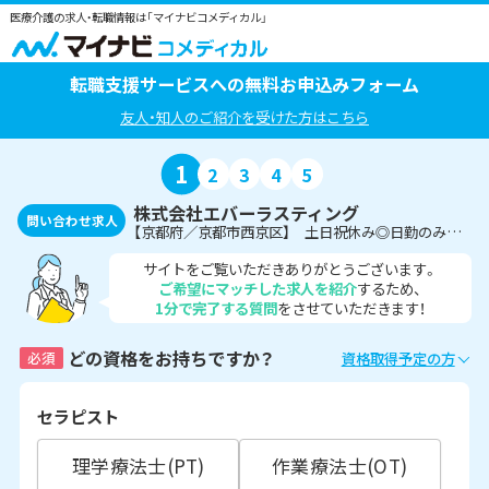
医療介護の求人・転職情報は「マイナビコメディカル」
転職支援サービスへの無料お申込みフォーム
友人・知人のご紹介を受けた方はこちら
1
2
3
4
5
株式会社エバーラスティング
問い合わせ求人
【京都府／京都市西京区】 土日祝休み◎日勤のみの運動特化型デイサービスにて機能訓練指導員の募集！
サイトをご覧いただきありがとうございます。
ご希望にマッチした求人を紹介
するため、
1分で完了する質問
をさせていただきます！
どの資格をお持ちですか？
必須
資格取得予定の方
セラピスト
理学療法士(PT)
作業療法士(OT)