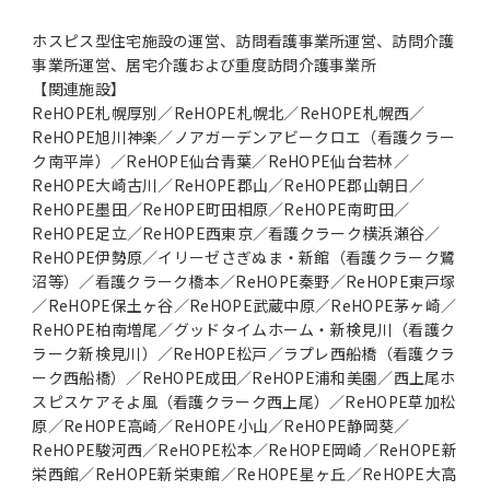
ホスピス型住宅施設の運営、訪問看護事業所運営、訪問介護
事業所運営、居宅介護および重度訪問介護事業所
【関連施設】
ReHOPE札幌厚別／ReHOPE札幌北／ReHOPE札幌西／
ReHOPE旭川神楽／ノアガーデンアビークロエ（看護クラー
ク南平岸）／ReHOPE仙台青葉／ReHOPE仙台若林／
ReHOPE大崎古川／ReHOPE郡山／ReHOPE郡山朝日／
ReHOPE墨田／ReHOPE町田相原／ReHOPE南町田／
ReHOPE足立／ReHOPE西東京／看護クラーク横浜瀬谷／
ReHOPE伊勢原／イリーゼさぎぬま・新館（看護クラーク鷺
沼等）／看護クラーク橋本／ReHOPE秦野／ReHOPE東戸塚
／ReHOPE保土ヶ谷／ReHOPE武蔵中原／ReHOPE茅ヶ崎／
ReHOPE柏南増尾／グッドタイムホーム・新検見川（看護ク
ラーク新検見川）／ReHOPE松戸／ラプレ西船橋（看護クラ
ーク西船橋）／ReHOPE成田／ReHOPE浦和美園／西上尾ホ
スピスケアそよ風（看護クラーク西上尾）／ReHOPE草加松
原／ReHOPE高崎／ReHOPE小山／ReHOPE静岡葵／
ReHOPE駿河西／ReHOPE松本／ReHOPE岡崎／ReHOPE新
栄西館／ReHOPE新栄東館／ReHOPE星ヶ丘／ReHOPE大高