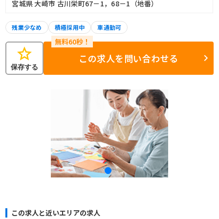
宮城県 大崎市 古川栄町67－1，68－1（地番）
残業少なめ
積極採用中
車通勤可
star
この求人を問い合わせる
保存する
この求人と近いエリアの求人