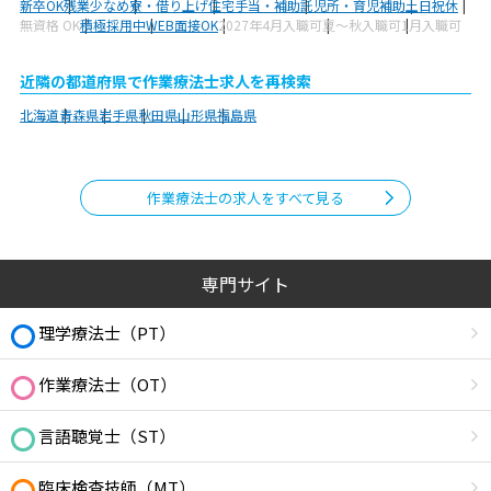
新卒OK
残業少なめ
寮・借り上げ
住宅手当・補助
託児所・育児補助
土日祝休
無資格 OK
積極採用中
WEB面接OK
2027年4月入職可
夏～秋入職可
1月入職可
近隣の都道府県で作業療法士求人を再検索
北海道
青森県
岩手県
秋田県
山形県
福島県
作業療法士の求人をすべて見る
専門サイト
理学療法士（PT）
作業療法士（OT）
言語聴覚士（ST）
臨床検査技師（MT）