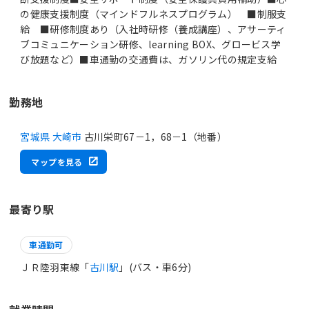
の健康支援制度（マインドフルネスプログラム） ■制服支
給 ■研修制度あり（入社時研修（養成講座）、アサーティ
ブコミュニケーション研修、learning BOX、グロービス学
び放題など）■車通勤の交通費は、ガソリン代の規定支給
勤務地
宮城県 大崎市
古川栄町67－1，68－1（地番）
マップを見る
最寄り駅
車通勤可
ＪＲ陸羽東線「
古川駅
」(バス・車6分)