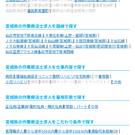
黒川郡大郷町
黒川郡富谷町
黒川郡大衡村
加美郡色麻町
加美郡加美町
遠田郡涌谷町
遠田郡美里町
牡鹿郡女川町
本吉郡南三陸町
宮城県の作業療法士求人を路線で探す
仙台市営地下鉄南北線
ＪＲ東北本線(上野－盛岡)(宮城県)
ＪＲ大船渡線(宮城県)
ＪＲ仙山線(宮城県)
ＪＲ陸羽東線(宮城県)
ＪＲ仙石線
ＪＲ石巻線
ＪＲ気仙沼線
ＪＲ常磐線(上野－仙台)(宮城県)
阿武隈急行(宮城県)
仙台空港アクセス線
仙台市営地下鉄東西線
宮城県の作業療法士求人を仕事内容で探す
病院
介護福祉施設
クリニック
訪問リハビリ(在宅医療)
企業
保育園
小児リハビリ
整骨院
接骨院
訪問マッサージ
薬局・ドラッグストア
その他
宮城県の作業療法士求人を雇用形態で探す
正社員(正職員)
契約社員・嘱託社員
非常勤・パート
その他
宮城県の作業療法士求人をこだわり条件で探す
管理職求人
駅から徒歩5分以内
駅から徒歩10分以内
車通勤可
未経験OK