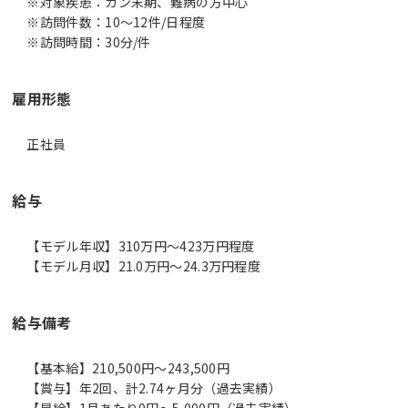
※対象疾患：ガン末期、難病の方中心
※訪問件数：10～12件/日程度
※訪問時間：30分/件
雇用形態
正社員
給与
【モデル年収】310万円〜423万円程度
【モデル月収】21.0万円〜24.3万円程度
給与備考
【基本給】210,500円～243,500円
【賞与】年2回、計2.74ヶ月分（過去実績）
【昇給】1月あたり0円～5,000円（過去実績）