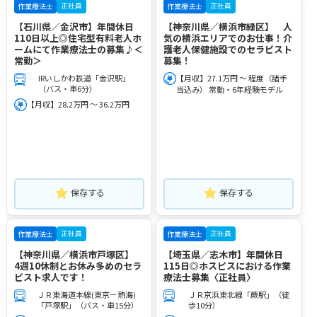
正社員
正社員
作業療法士
作業療法士
【石川県／金沢市】年間休日
【神奈川県／横浜市緑区】 人
110日以上◎住宅型有料老人ホ
気の横浜エリアでのお仕事！介
ームにて作業療法士の募集♪＜
護老人保健施設でのセラピスト
常勤＞
募集！
IRいしかわ鉄道「金沢駅」
【月収】27.1万円 ～ 程度（諸手
（バス・車6分）
当込み） 常勤・6年経験モデル
【月収】28.2万円 ～ 36.2万円
保存する
保存する
正社員
正社員
作業療法士
作業療法士
【神奈川県／横浜市戸塚区】
【埼玉県／志木市】年間休日
4週10休制とお休み多めのセラ
115日◎ホスピスにおける作業
ピスト求人です！
療法士募集〈正社員〉
ＪＲ東海道本線(東京－熱海)
ＪＲ京浜東北線「蕨駅」（徒
「戸塚駅」（バス・車15分）
歩10分）