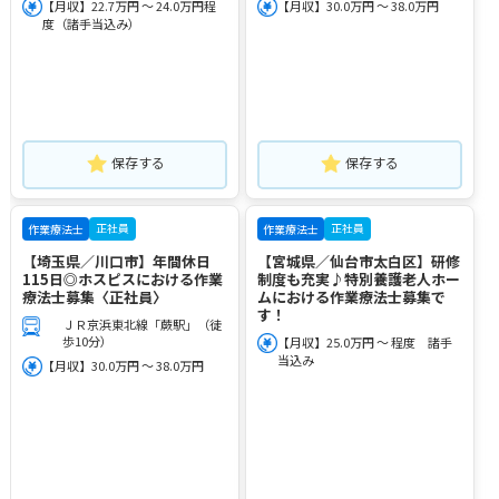
【月収】22.7万円 ～ 24.0万円程
【月収】30.0万円 ～ 38.0万円
度（諸手当込み）
保存する
保存する
正社員
正社員
作業療法士
作業療法士
【埼玉県／川口市】年間休日
【宮城県／仙台市太白区】研修
115日◎ホスピスにおける作業
制度も充実♪特別養護老人ホー
療法士募集〈正社員〉
ムにおける作業療法士募集で
す！
ＪＲ京浜東北線「蕨駅」（徒
歩10分）
【月収】25.0万円 ～ 程度 諸手
当込み
【月収】30.0万円 ～ 38.0万円