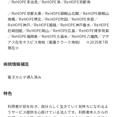
／ReHOPE多治見／ReHOPE津／ReHOPE京都南
／ReHOPE京都太秦／ReHOPE御殿山北館／ReHOPE御殿山
南館／ReHOPE堺北／ReHOPE吹田／ReHOPE奈良／
ReHOPE神戸／ReHOPE姫路／ReHOPE神戸垂水／ReHOPE
尼崎田能／ReHOPE岡山／ReHOPE広島／ReHOPE博多筑紫
／ReHOPE福岡東／ReHOPE久留米／ReHOPE八幡西／マザ
アス在宅ホスピス南柏（看護クラーク南柏） ※2025年7月
現在※
病院情報補足
電子カルテ導入済み
特色
利用者が前を向き、自分らしく生きていく気持ちになれるよ
うサービス提供を心掛けている法人です。利用者本人からの