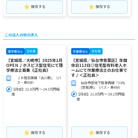
保存する
保存する
この法人の他の求人
正社員
正社員
理学療法士
作業療法士
【宮城県／大崎市】2025年1月
【宮城県／仙台市青葉区】年間
OPEＮ♪ホスピス型住宅にて理
休日113日◎住宅型有料老人ホ
学療法士募集《正社員》
ームにて作業療法士のお仕事で
す♪＜正社員＞
ＪＲ陸羽東線「古川駅」（バ
ス・車6分）
仙台市営地下鉄東西線「川内
(宮城)駅」（バス・車4分）
【月収】21.0万円 ～ 24.3万円程
度
【月収】21.0万円 ～ 29.1万円程
度
保存する
保存する