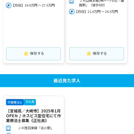
ＪＲ山陽本線(神戸－門司)「姫
路駅」（徒歩8分）
【月収】19.4万円 ～ 27.5万円
【月収】21.6万円 ～ 24.9万円
保存する
保存する
最近見た求人
正社員
作業療法士
【宮城県／大崎市】2025年1月
OPEＮ♪ホスピス型住宅にて作
業療法士募集《正社員》
ＪＲ陸羽東線「古川駅」