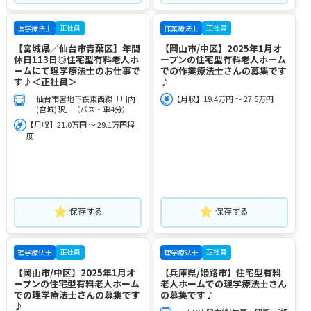
正社員
正社員
理学療法士
作業療法士
【宮城県／仙台市青葉区】年間
【岡山市/中区】2025年1月オ
休日113日◎住宅型有料老人ホ
ープンの住宅型有料老人ホーム
ームにて理学療法士のお仕事で
での作業療法士さんの募集です
す♪＜正社員＞
♪
仙台市営地下鉄東西線「川内
【月収】19.4万円 ～ 27.5万円
(宮城)駅」（バス・車4分）
【月収】21.0万円 ～ 29.1万円程
度
保存する
保存する
正社員
正社員
理学療法士
理学療法士
【岡山市/中区】2025年1月オ
【兵庫県/姫路市】住宅型有料
ープンの住宅型有料老人ホーム
老人ホームでの理学療法士さん
での理学療法士さんの募集です
の募集です♪
♪