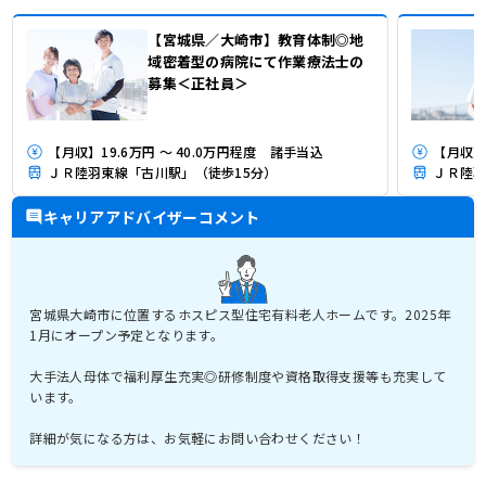
【宮城県／大崎市】教育体制◎地
域密着型の病院にて作業療法士の
募集＜正社員＞
【月収】19.6万円 ～ 40.0万円程度 諸手当込
【月収】2
ＪＲ陸羽東線「古川駅」（徒歩15分）
ＪＲ陸羽
キャリアアドバイザーコメント
宮城県大崎市に位置するホスピス型住宅有料老人ホームです。2025年
1月にオープン予定となります。
大手法人母体で福利厚生充実◎研修制度や資格取得支援等も充実して
います。
詳細が気になる方は、お気軽にお問い合わせください！