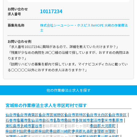
お問い合わせ
10117234
求人番号
募集先名称
株式会社シーユーシー・ホスピス ReHOPE 大崎の作業療法
士
お問い合わせ例
「求人番号10117234に興味があるので、詳細を教えていただけますか？」
「残業が少なめの病院をJR○○線の沿線で探していますが、おすすめの病院はあ
りますか？」
「訪問リハビリの募集を都内で探しています。マイナビコメディカルに載ってい
る○○○○○以外におすすめの求人はありますか？」
他の作業療法士求人を探す
宮城県の作業療法士求人を市区町村で探す
仙台市
仙台市青葉区
仙台市宮城野区
仙台市若林区
仙台市太白区
仙台市泉区
石巻市
塩竈市
気仙沼市
白石市
名取市
角田市
多賀城市
岩沼市
登米市
栗原市
東松島市
大崎市
富谷市
刈田郡蔵王町
刈田郡七ヶ宿町
柴田郡大河原町
柴田郡村田町
柴田郡柴田町
柴田郡川崎町
伊具郡丸森町
亘理郡亘理町
亘理郡山元町
宮城郡松島町
宮城郡七ヶ浜町
宮城郡利府町
黒川郡大和町