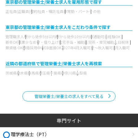
東京都の管理栄養士/栄養士求人を雇用形態で探す
正社員(正職員)
契約社員・嘱託社員
非常勤・パート
その他
東京都の管理栄養士/栄養士求人をこだわり条件で探す
管理職求人
駅から徒歩5分以内
駅から徒歩10分以内
車通勤可
未経験OK
新卒OK
残業少なめ
寮・借り上げ
住宅手当・補助
託児所・育児補助
土日祝休
無資格 OK
積極採用中
WEB面接OK
2027年4月入職可
夏～秋入職可
1月入職可
近隣の都道府県で管理栄養士/栄養士求人を再検索
茨城県
栃木県
群馬県
埼玉県
千葉県
神奈川県
山梨県
管理栄養士/栄養士の求人をすべて見る
専門サイト
理学療法士（PT）