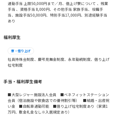
通勤手当 上限50,000円まで／月、借上げ寮について 、残業
手当 、資格手当 8,000円、その他手当 家族手当、役職手
当、施設手当50,000円、特別手当17,000円、別途経験手当
あり
福利厚生
寮・借り上げ
社員持株会制度、慶弔見舞金制度、永年勤続制度、借り上げ
社宅制度
手当・福利厚生備考
■大型レジャー施設法人会員 ■ベネフィットステーション
会員（宿泊施設や飲食店での優待割引等） ■結婚・出産祝
い金 ■自転車通勤可能 ■借り上げ社宅制度あり（家賃1
万円、敷金礼金なし※入居規定あり）