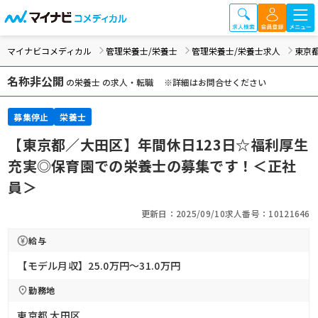
マイナビコメディカル
管理栄養士/栄養士
管理栄養士/栄養士求人
東京
名称非公開
の栄養士 の求人・転職 ※詳細はお問合せください
募集停止
栄養士
【東京都／大田区】年間休日123日☆福利厚生
充実◎保育園での栄養士の募集です！＜正社
員＞
更新日：2025/09/10
求人番号：10121646
給与
【モデル月収】25.0万円〜31.0万円
勤務地
東京都 大田区