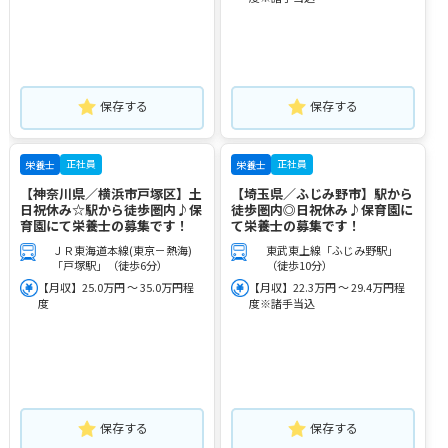
保存する
保存する
正社員
正社員
栄養士
栄養士
【神奈川県／横浜市戸塚区】土
【埼玉県／ふじみ野市】駅から
日祝休み☆駅から徒歩圏内♪保
徒歩圏内◎日祝休み♪保育園に
育園にて栄養士の募集です！
て栄養士の募集です！
ＪＲ東海道本線(東京－熱海)
東武東上線「ふじみ野駅」
「戸塚駅」（徒歩6分）
（徒歩10分）
【月収】25.0万円 ～ 35.0万円程
【月収】22.3万円 ～ 29.4万円程
度
度※諸手当込
保存する
保存する