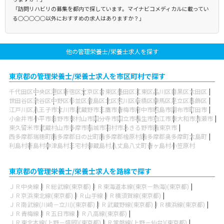
「訪問リハビリの募集を都内で探しています。マイナビコメディカルに載ってい
る○○○○○以外におすすめの求人はありますか？」
他の管理栄養士/栄養士求人を探す
東京都の管理栄養士/栄養士求人を市区町村で探す
千代田区
中央区
港区
新宿区
文京区
台東区
墨田区
江東区
品川区
目黒区
大田区
世田谷区
渋谷区
中野区
杉並区
豊島区
北区
荒川区
板橋区
練馬区
足立区
葛飾区
江戸川区
八王子市
立川市
武蔵野市
三鷹市
青梅市
府中市
昭島市
調布市
町田市
小金井市
小平市
日野市
東村山市
国分寺市
国立市
福生市
狛江市
東大和市
清瀬市
東久留米市
武蔵村山市
多摩市
稲城市
羽村市
あきる野市
西東京市
西多摩郡瑞穂町
西多摩郡日の出町
西多摩郡檜原村
西多摩郡奥多摩町
大島町
利島村
新島村
神津島村
三宅村
御蔵島村
八丈島八丈町
青ヶ島村
小笠原村
東京都の管理栄養士/栄養士求人を路線で探す
ＪＲ中央線
ＪＲ総武線(東京都)
ＪＲ東海道本線(東京－熱海)(東京都)
ＪＲ京浜東北線(東京都)
ＪＲ山手線
ＪＲ横須賀線(東京都)
ＪＲ南武線(川崎－立川)(東京都)
ＪＲ武蔵野線(東京都)
ＪＲ横浜線(東京都)
ＪＲ青梅線
ＪＲ五日市線
ＪＲ八高線(東京都)
ＪＲ東北本線(上野－盛岡)(東京都)
ＪＲ常磐線(上野－仙台)(東京都)