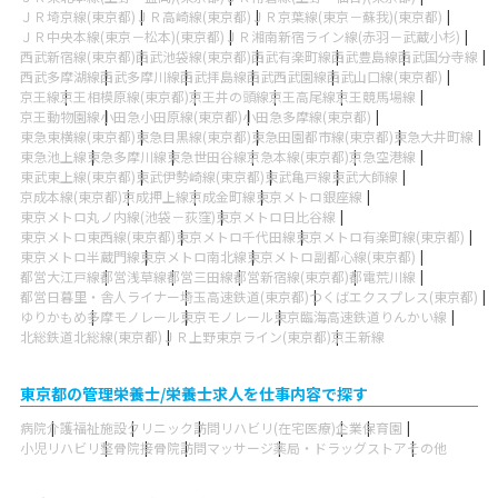
ＪＲ埼京線(東京都)
ＪＲ高崎線(東京都)
ＪＲ京葉線(東京－蘇我)(東京都)
ＪＲ中央本線(東京－松本)(東京都)
ＪＲ湘南新宿ライン線(赤羽－武蔵小杉)
西武新宿線(東京都)
西武池袋線(東京都)
西武有楽町線
西武豊島線
西武国分寺線
西武多摩湖線
西武多摩川線
西武拝島線
西武西武園線
西武山口線(東京都)
京王線
京王相模原線(東京都)
京王井の頭線
京王高尾線
京王競馬場線
京王動物園線
小田急小田原線(東京都)
小田急多摩線(東京都)
東急東横線(東京都)
東急目黒線(東京都)
東急田園都市線(東京都)
東急大井町線
東急池上線
東急多摩川線
東急世田谷線
京急本線(東京都)
京急空港線
東武東上線(東京都)
東武伊勢崎線(東京都)
東武亀戸線
東武大師線
京成本線(東京都)
京成押上線
京成金町線
東京メトロ銀座線
東京メトロ丸ノ内線(池袋－荻窪)
東京メトロ日比谷線
東京メトロ東西線(東京都)
東京メトロ千代田線
東京メトロ有楽町線(東京都)
東京メトロ半蔵門線
東京メトロ南北線
東京メトロ副都心線(東京都)
都営大江戸線
都営浅草線
都営三田線
都営新宿線(東京都)
都電荒川線
都営日暮里・舎人ライナー
埼玉高速鉄道(東京都)
つくばエクスプレス(東京都)
ゆりかもめ
多摩モノレール
東京モノレール
東京臨海高速鉄道りんかい線
北総鉄道北総線(東京都)
ＪＲ上野東京ライン(東京都)
京王新線
東京都の管理栄養士/栄養士求人を仕事内容で探す
病院
介護福祉施設
クリニック
訪問リハビリ(在宅医療)
企業
保育園
小児リハビリ
整骨院
接骨院
訪問マッサージ
薬局・ドラッグストア
その他