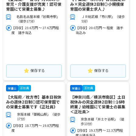
育児・介護支援が充実！認可保
み×完全週休2日制◎小規模保
育園にて栄養士募集♪
育園の栄養士求人♪
名鉄名古屋本線「妙興寺駅」
ＪＲ総武線「市川駅」（徒歩
（徒歩17分）
5分）
【月収】23.6万円 ～ 27.6万円程
【月収】20.0万円 ～ 程度 諸手
度 諸手当込
当込み
保存する
保存する
正社員
正社員
栄養士
栄養士
【大阪府／枚方市】基本日祝休
【神奈川県／横浜市南区】土日
みの週休2日制◎認可保育園で
祝休みの完全週休2日制☆16時
の栄養士募集です《正社員》
終業♪幼稚園にて栄養士の募集
＜正社員＞
京阪本線「御殿山駅」（徒歩
17分）
京急本線「井土ケ谷駅」（徒
歩13分）
【月収】18.7万円 ～ 19.8万円程
度
【月収】19.3万円 ～ 22.3万円程
度※諸手当込