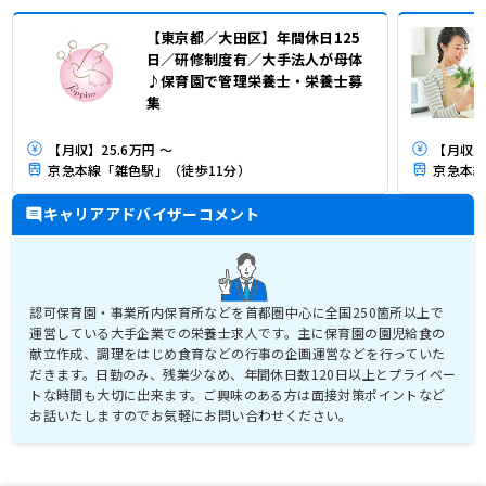
【東京都／大田区】年間休日125
日／研修制度有／大手法人が母体
♪保育園で管理栄養士・栄養士募
集
【月収】25.6万円 ～
【月収】2
京急本線「雑色駅」（徒歩11分）
京急本線
キャリアアドバイザーコメント
認可保育園・事業所内保育所などを首都圏中心に全国250箇所以上で
運営している大手企業での栄養士求人です。主に保育園の園児給食の
献立作成、調理をはじめ食育などの行事の企画運営などを行っていた
だきます。日勤のみ、残業少なめ、年間休日数120日以上とプライベー
トな時間も大切に出来ます。ご興味のある方は面接対策ポイントなど
お話いたしますのでお気軽にお問い合わせください。