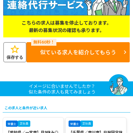
こちらの求人は募集を停止しております。
最新の募集状況の確認も承ります。
star
似ている求人を紹介してもらう
保存する
イメージに合いませんでしたか？
似た条件の求人も見てみましょう
この求人と条件が近い求人
正社員
正社員
栄養士
栄養士
【愛知県／一宮市】月9休み◎
【千葉県／市川市】日祝固定休