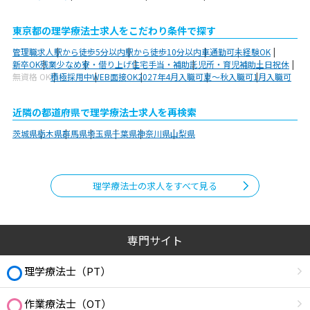
東京都の理学療法士求人をこだわり条件で探す
管理職求人
駅から徒歩5分以内
駅から徒歩10分以内
車通勤可
未経験OK
新卒OK
残業少なめ
寮・借り上げ
住宅手当・補助
託児所・育児補助
土日祝休
無資格 OK
積極採用中
WEB面接OK
2027年4月入職可
夏～秋入職可
1月入職可
近隣の都道府県で理学療法士求人を再検索
茨城県
栃木県
群馬県
埼玉県
千葉県
神奈川県
山梨県
理学療法士の求人をすべて見る
専門サイト
理学療法士（PT）
作業療法士（OT）