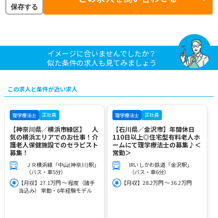
保存する
イメージに合いませんでしたか？
似た条件の求人も見てみましょう
この求人と条件が近い求人
正社員
正社員
理学療法士
理学療法士
【神奈川県／横浜市緑区】 人
【石川県／金沢市】年間休日
気の横浜エリアでのお仕事！介
110日以上◎住宅型有料老人ホ
護老人保健施設でのセラピスト
ームにて理学療法士の募集♪＜
募集！
常勤＞
ＪＲ横浜線「中山(神奈川)駅」
IRいしかわ鉄道「金沢駅」
（バス・車5分）
（バス・車6分）
【月収】27.1万円 ～ 程度（諸手
【月収】28.2万円 ～ 36.2万円
当込み） 常勤・6年経験モデル