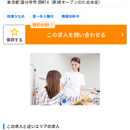
東京都 国分寺市 西町4（新規オープンのため未定）
残業少なめ
夏～秋入職可
積極採用中
star
この求人を問い合わせる
保存する
この求人と近いエリアの求人