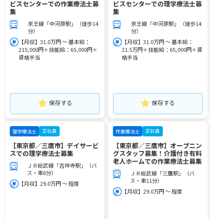
ビスセンターでの作業療法士募
ビスセンターでの理学療法士募
集
集
京王線「中河原駅」（徒歩14
京王線「中河原駅」（徒歩14
分）
分）
【月収】31.0万円 ～ 基本給：
【月収】31.0万円 ～ 基本給：
215,000円＋技能給：65,000円＋
21.5万円＋技能給：65,000円＋資
資格手当
格手当
保存する
保存する
正社員
正社員
理学療法士
作業療法士
【東京都／三鷹市】デイサービ
【東京都／三鷹市】オープニン
スでの理学療法士募集
グスタッフ募集！介護付き有料
老人ホームでの作業療法士募集
ＪＲ総武線「吉祥寺駅」（バ
ス・車6分）
ＪＲ総武線「三鷹駅」（バ
ス・車11分）
【月収】29.0万円 ～ 程度
【月収】29.0万円 ～ 程度