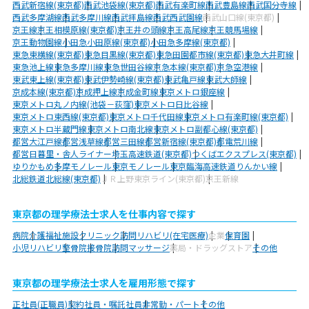
西武新宿線(東京都)
西武池袋線(東京都)
西武有楽町線
西武豊島線
西武国分寺線
西武多摩湖線
西武多摩川線
西武拝島線
西武西武園線
西武山口線(東京都)
京王線
京王相模原線(東京都)
京王井の頭線
京王高尾線
京王競馬場線
京王動物園線
小田急小田原線(東京都)
小田急多摩線(東京都)
東急東横線(東京都)
東急目黒線(東京都)
東急田園都市線(東京都)
東急大井町線
東急池上線
東急多摩川線
東急世田谷線
京急本線(東京都)
京急空港線
東武東上線(東京都)
東武伊勢崎線(東京都)
東武亀戸線
東武大師線
京成本線(東京都)
京成押上線
京成金町線
東京メトロ銀座線
東京メトロ丸ノ内線(池袋－荻窪)
東京メトロ日比谷線
東京メトロ東西線(東京都)
東京メトロ千代田線
東京メトロ有楽町線(東京都)
東京メトロ半蔵門線
東京メトロ南北線
東京メトロ副都心線(東京都)
都営大江戸線
都営浅草線
都営三田線
都営新宿線(東京都)
都電荒川線
都営日暮里・舎人ライナー
埼玉高速鉄道(東京都)
つくばエクスプレス(東京都)
ゆりかもめ
多摩モノレール
東京モノレール
東京臨海高速鉄道りんかい線
北総鉄道北総線(東京都)
ＪＲ上野東京ライン(東京都)
京王新線
東京都の理学療法士求人を仕事内容で探す
病院
介護福祉施設
クリニック
訪問リハビリ(在宅医療)
企業
保育園
小児リハビリ
整骨院
接骨院
訪問マッサージ
薬局・ドラッグストア
その他
東京都の理学療法士求人を雇用形態で探す
正社員(正職員)
契約社員・嘱託社員
非常勤・パート
その他