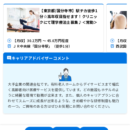
【東京都/国分寺市】駅チカ徒歩1
分☆高年収目指せます！クリニッ
クにて理学療法士募集♪＜常勤＞
【月収】30.2万円 ～ 45.0万円程度
【月収】3
ＪＲ中央線「国分寺駅」（徒歩1分）
西武国分
キャリアアドバイザーコメント
大手企業の関連会社です。有料老人ホームからデイサービスまで幅広
く高齢者向け医療サービスを提供しています。どの施設もホテルのよ
うに綺麗な環境で勤務が出来ます。また、個人のキャリアプランに合
わせてスムーズに成長が出来るような、きめ細やかな研修制度も魅力
の一つ。ご興味のある方はぜひお気軽にお問い合わせください。