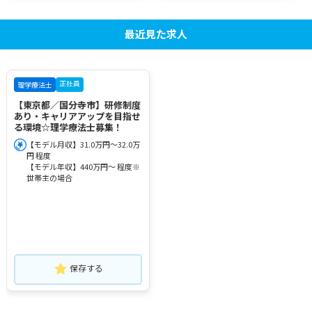
最近見た求人
正社員
理学療法士
【東京都／国分寺市】研修制度
あり・キャリアアップを目指せ
る環境☆理学療法士募集！
【モデル月収】31.0万円～32.0万
円 程度
【モデル年収】440万円～ 程度※
世帯主の場合
保存する