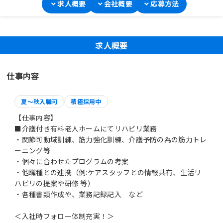
求人概要
会社概要
応募方法
求人概要
仕事内容
夏～秋入職可
積極採用中
【仕事内容】
■介護付き有料老人ホームにてリハビリ業務
・関節可動域訓練、筋力強化訓練、介護予防の為の筋力トレ
ーニング等
・個々に合わせたプログラムの考案
・他職種との連携（例:ケアスタッフとの情報共有、生活リ
ハビリの提案や研修 等）
・各種書類作成や、業務記録記入 など
＜入社時フォロー体制充実！＞