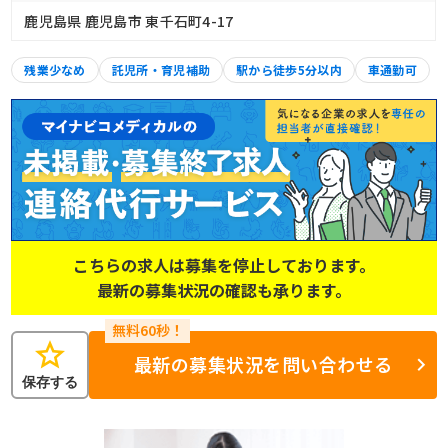
鹿児島県 鹿児島市 東千石町4-17
残業少なめ
託児所・育児補助
駅から徒歩5分以内
車通勤可
こちらの求人は募集を停止しております。
最新の募集状況の確認も承ります。
star
最新の募集状況を問い合わせる
保存する