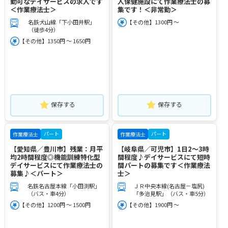
勤可なデイサービスの求人です
人保健施設にて作業療法士の募
＜作業療法士＞
集です！＜非常勤＞
名鉄犬山線「下小田井駅」
【その他】1300円 ～
（徒歩4分）
【その他】1350円 ～ 1650円
保存する
保存する
パート
パート
作業療法士
作業療法士
【愛知県／豊川市】残業：月平
【岐阜県／可児市】1日2～3時
均2時間程度◎機能訓練特化型
間程度♪デイサービスにて短時
デイサービスにて作業療法士の
間パートの募集です＜作業療法
募集♪＜パート＞
士＞
名鉄名古屋本線「小田渕駅」
ＪＲ中央本線(名古屋－塩尻)
（バス・車4分）
「多治見駅」（バス・車5分）
【その他】1200円 ～ 1500円
【その他】1900円 ～