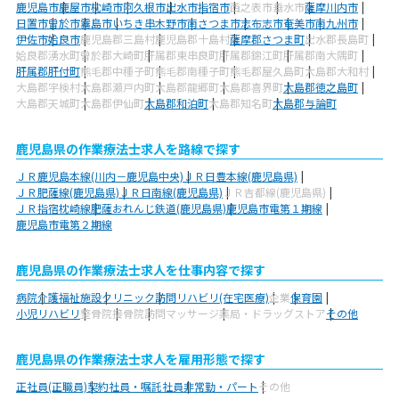
鹿児島市
鹿屋市
枕崎市
阿久根市
出水市
指宿市
西之表市
垂水市
薩摩川内市
日置市
曽於市
霧島市
いちき串木野市
南さつま市
志布志市
奄美市
南九州市
伊佐市
姶良市
鹿児島郡三島村
鹿児島郡十島村
薩摩郡さつま町
出水郡長島町
姶良郡湧水町
曽於郡大崎町
肝属郡東串良町
肝属郡錦江町
肝属郡南大隅町
肝属郡肝付町
熊毛郡中種子町
熊毛郡南種子町
熊毛郡屋久島町
大島郡大和村
大島郡宇検村
大島郡瀬戸内町
大島郡龍郷町
大島郡喜界町
大島郡徳之島町
大島郡天城町
大島郡伊仙町
大島郡和泊町
大島郡知名町
大島郡与論町
鹿児島県の作業療法士求人を路線で探す
ＪＲ鹿児島本線(川内－鹿児島中央)
ＪＲ日豊本線(鹿児島県)
ＪＲ肥薩線(鹿児島県)
ＪＲ日南線(鹿児島県)
ＪＲ吉都線(鹿児島県)
ＪＲ指宿枕崎線
肥薩おれんじ鉄道(鹿児島県)
鹿児島市電第１期線
鹿児島市電第２期線
鹿児島県の作業療法士求人を仕事内容で探す
病院
介護福祉施設
クリニック
訪問リハビリ(在宅医療)
企業
保育園
小児リハビリ
整骨院
接骨院
訪問マッサージ
薬局・ドラッグストア
その他
鹿児島県の作業療法士求人を雇用形態で探す
正社員(正職員)
契約社員・嘱託社員
非常勤・パート
その他