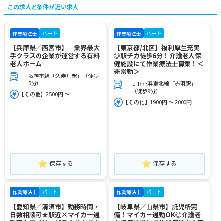
この求人と条件が近い求人
パート
パート
作業療法士
作業療法士
【兵庫県／西宮市】 業界最大
【東京都/北区】福利厚生充実
手クラスの企業が運営する有料
◎駅チカ徒歩6分！介護老人保
老人ホーム
健施設にて作業療法士募集！＜
非常勤＞
阪神本線「久寿川駅」（徒歩
5分）
ＪＲ京浜東北線「赤羽駅」
（徒歩9分）
【その他】2500円 ～
【その他】1900円 ～ 2000円
保存する
保存する
パート
パート
作業療法士
作業療法士
【愛知県／清須市】勤務時間・
【岐阜県／山県市】託児所完
日数相談可★駅近×マイカー通
備！マイカー通勤OK◎介護老