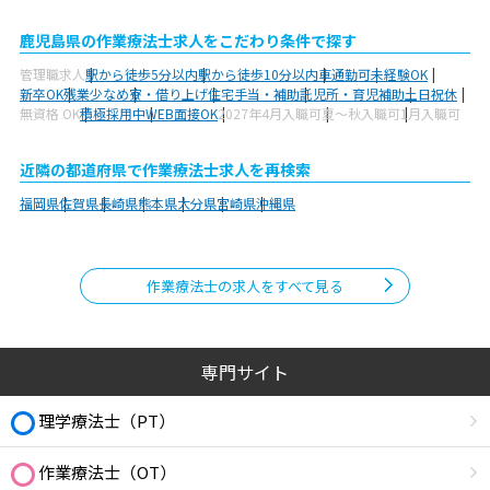
鹿児島県の作業療法士求人をこだわり条件で探す
管理職求人
駅から徒歩5分以内
駅から徒歩10分以内
車通勤可
未経験OK
新卒OK
残業少なめ
寮・借り上げ
住宅手当・補助
託児所・育児補助
土日祝休
無資格 OK
積極採用中
WEB面接OK
2027年4月入職可
夏～秋入職可
1月入職可
近隣の都道府県で作業療法士求人を再検索
福岡県
佐賀県
長崎県
熊本県
大分県
宮崎県
沖縄県
作業療法士の求人をすべて見る
専門サイト
理学療法士（PT）
作業療法士（OT）