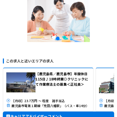
この求人と近いエリアの求人
【鹿児島県／鹿児島市】年間休日
115日♪18時終業◎クリニックに
て作業療法士の募集＜正社員＞
【月収】23.7万円 ～ 程度 諸手当込
【月収】
鹿児島市電第１期線「荒田八幡駅」（バス・車14分）
鹿児島市
キャリアアドバイザーコメント