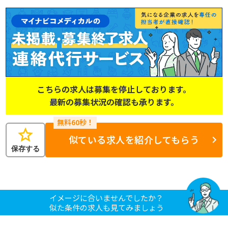
こちらの求人は募集を停止しております。
最新の募集状況の確認も承ります。
star
似ている求人を紹介してもらう
保存する
イメージに合いませんでしたか？
似た条件の求人も見てみましょう