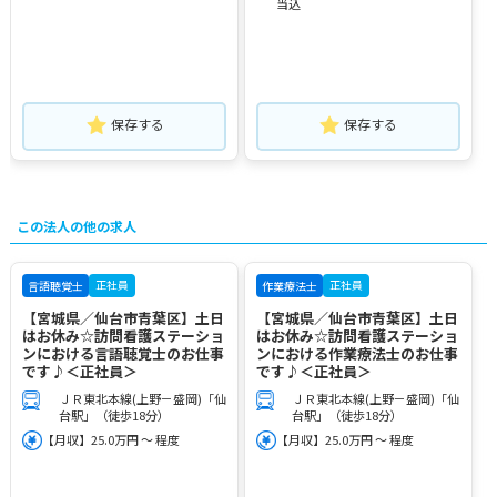
当込
保存する
保存する
この法人の他の求人
正社員
正社員
言語聴覚士
作業療法士
【宮城県／仙台市青葉区】土日
【宮城県／仙台市青葉区】土日
はお休み☆訪問看護ステーショ
はお休み☆訪問看護ステーショ
ンにおける言語聴覚士のお仕事
ンにおける作業療法士のお仕事
です♪＜正社員＞
です♪＜正社員＞
ＪＲ東北本線(上野－盛岡)「仙
ＪＲ東北本線(上野－盛岡)「仙
台駅」（徒歩18分）
台駅」（徒歩18分）
【月収】25.0万円 ～ 程度
【月収】25.0万円 ～ 程度