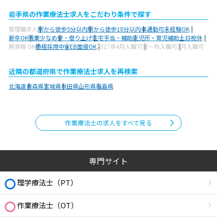
岩手県の作業療法士求人をこだわり条件で探す
管理職求人
駅から徒歩5分以内
駅から徒歩10分以内
車通勤可
未経験OK
新卒OK
残業少なめ
寮・借り上げ
住宅手当・補助
託児所・育児補助
土日祝休
無資格 OK
積極採用中
WEB面接OK
2027年4月入職可
夏～秋入職可
1月入職可
近隣の都道府県で作業療法士求人を再検索
北海道
青森県
宮城県
秋田県
山形県
福島県
作業療法士の求人をすべて見る
専門サイト
理学療法士（PT）
作業療法士（OT）