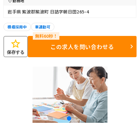
勤務地
岩手県 紫波郡紫波町 日詰字朝日田265-4
積極採用中
車通勤可
star
この求人を問い合わせる
保存する