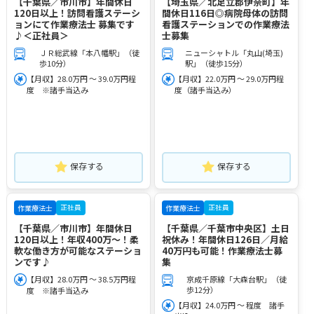
【千葉県／市川市】年間休日
【埼玉県／北足立郡伊奈町】年
120日以上！訪問看護ステーシ
間休日116日◎病院母体の訪問
ョンにて作業療法士 募集です
看護ステーションでの作業療法
♪＜正社員＞
士募集
ＪＲ総武線「本八幡駅」（徒
ニューシャトル「丸山(埼玉)
歩10分）
駅」（徒歩15分）
【月収】28.0万円 ～ 39.0万円程
【月収】22.0万円 ～ 29.0万円程
度 ※諸手当込み
度（諸手当込み）
保存する
保存する
正社員
正社員
作業療法士
作業療法士
【千葉県／市川市】年間休日
【千葉県／千葉市中央区】土日
120日以上！年収400万～！柔
祝休み！年間休日126日／月給
軟な働き方が可能なステーショ
40万円も可能！作業療法士募
ンです♪
集
【月収】28.0万円 ～ 38.5万円程
京成千原線「大森台駅」（徒
歩12分）
度 ※諸手当込み
【月収】24.0万円 ～ 程度 諸手