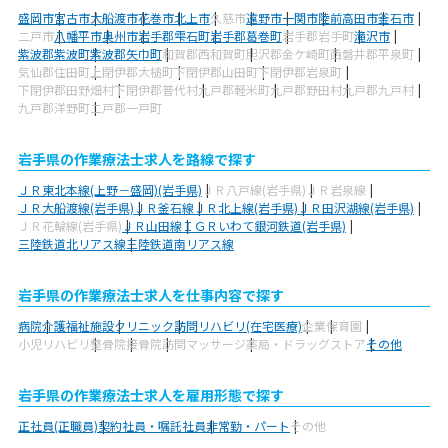
盛岡市
宮古市
大船渡市
花巻市
北上市
久慈市
遠野市
一関市
陸前高田市
釜石市
二戸市
八幡平市
奥州市
岩手郡雫石町
岩手郡葛巻町
岩手郡岩手町
滝沢市
紫波郡紫波町
紫波郡矢巾町
和賀郡西和賀町
胆沢郡金ケ崎町
西磐井郡平泉町
気仙郡住田町
上閉伊郡大槌町
下閉伊郡山田町
下閉伊郡岩泉町
下閉伊郡田野畑村
下閉伊郡普代村
九戸郡軽米町
九戸郡野田村
九戸郡九戸村
九戸郡洋野町
二戸郡一戸町
岩手県の作業療法士求人を路線で探す
ＪＲ東北本線(上野－盛岡)(岩手県)
ＪＲ八戸線(岩手県)
ＪＲ岩泉線
ＪＲ大船渡線(岩手県)
ＪＲ釜石線
ＪＲ北上線(岩手県)
ＪＲ田沢湖線(岩手県)
ＪＲ花輪線(岩手県)
ＪＲ山田線
ＩＧＲいわて銀河鉄道(岩手県)
三陸鉄道北リアス線
三陸鉄道南リアス線
岩手県の作業療法士求人を仕事内容で探す
病院
介護福祉施設
クリニック
訪問リハビリ(在宅医療)
企業
保育園
小児リハビリ
整骨院
接骨院
訪問マッサージ
薬局・ドラッグストア
その他
岩手県の作業療法士求人を雇用形態で探す
正社員(正職員)
契約社員・嘱託社員
非常勤・パート
その他