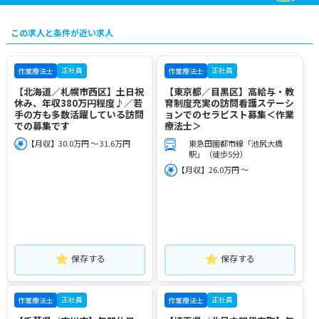
この求人と条件が近い求人
正社員
正社員
作業療法士
作業療法士
【北海道／札幌市西区】土日祝
【東京都／目黒区】高給与・教
休み、年収380万円程度♪／若
育制度充実の訪問看護ステーシ
手の方も多数活躍している訪問
ョンでのセラピスト募集＜作業
での募集です
療法士＞
【月収】30.0万円 ～ 31.6万円
東急田園都市線「池尻大橋
駅」（徒歩5分）
【月収】26.0万円 ～
保存する
保存する
正社員
正社員
作業療法士
作業療法士