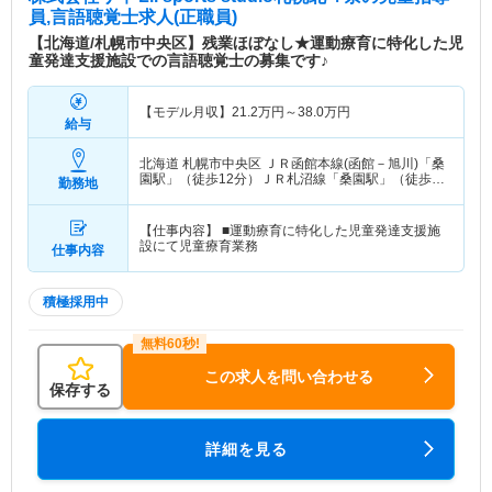
員,言語聴覚士求人(正職員)
【北海道/札幌市中央区】残業ほぼなし★運動療育に特化した児
童発達支援施設での言語聴覚士の募集です♪
【モデル月収】
21.2
万円～
38.0
万円
給与
北海道 札幌市中央区
ＪＲ函館本線(函館－旭川)「桑
園駅」（徒歩12分）ＪＲ札沼線「桑園駅」（徒歩
勤務地
12分） 他
【仕事内容】 ■運動療育に特化した児童発達支援施
設にて児童療育業務
仕事内容
積極採用中
この求人を問い合わせる
保存する
詳細を見る