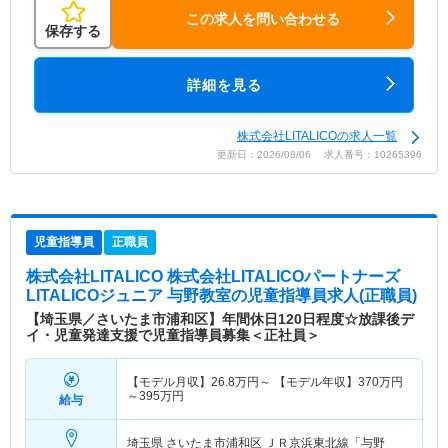
この求人を問い合わせる
保存する
詳細を見る
株式会社LITALICOの求人一覧
更新日：2026/08/06 求人番号：10265396
児童指導員
正職員
株式会社LITALICO 株式会社LITALICOパートナーズ
LITALICOジュニア 与野教室
の児童指導員求人(正職員)
【埼玉県／さいたま市浦和区】年間休日120日程度☆放課後デ
イ・児童発達支援で児童指導員募集＜正社員＞
【モデル月収】
26.8
万円～
【モデル年収】
370
万円
～
395
万円
給与
埼玉県 さいたま市浦和区
ＪＲ京浜東北線「与野