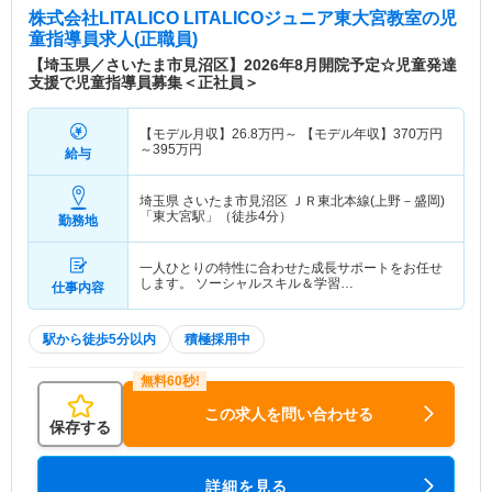
株式会社LITALICO LITALICOジュニア東大宮教室
の児
童指導員求人(正職員)
【埼玉県／さいたま市見沼区】2026年8月開院予定☆児童発達
支援で児童指導員募集＜正社員＞
【モデル月収】
26.8
万円～
【モデル年収】
370
万円
～
395
万円
給与
埼玉県 さいたま市見沼区
ＪＲ東北本線(上野－盛岡)
「東大宮駅」（徒歩4分）
勤務地
一人ひとりの特性に合わせた成長サポートをお任せ
します。 ソーシャルスキル＆学習…
仕事内容
駅から徒歩5分以内
積極採用中
この求人を問い合わせる
保存する
詳細を見る