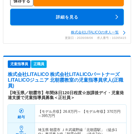
保存する
詳細を見る
株式会社LITALICOの求人一覧
更新日：2026/08/06 求人番号：10265415
児童指導員
正職員
株式会社LITALICO 株式会社LITALICOパートナーズ
LITALICOジュニア 北朝霞教室
の児童指導員求人(正職
員)
【埼玉県／朝霞市】年間休日120日程度☆放課後デイ・児童発
達支援で児童指導員募集＜正社員＞
【モデル月収】
26.8
万円～
【モデル年収】
370
万円
～
395
万円
給与
埼玉県 朝霞市
ＪＲ武蔵野線「北朝霞駅」（徒歩1