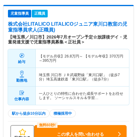
児童指導員
正職員
株式会社LITALICO LITALICOジュニア東川口教室
の児
童指導員求人(正職員)
【埼玉県／川口市】2026年7月オープン予定☆放課後デイ・児
童発達支援で児童指導員募集＜正社員＞
【モデル月収】
26.8
万円～
【モデル年収】
370
万円
～
395
万円
給与
埼玉県 川口市
ＪＲ武蔵野線「東川口駅」（徒歩7
分）埼玉高速鉄道「東川口駅」（徒歩7分）
勤務地
一人ひとりの特性に合わせた成長サポートをお任せ
します。 ソーシャルスキル＆学習…
仕事内容
駅から徒歩10分以内
積極採用中
この求人を問い合わせる