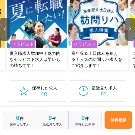
セラピスト
セラピスト
夏入職求人増加中！魅力的
高年収＆土日休みを狙え
なセラピスト求人は早いも
る！人気の訪問リハ求人を
の勝ちです！
ご紹介します！
保存した求人
最近見た求人
0件
0件
保存した検索条件から再検索する
0件
0
0
0
件
件
件
無料登録
保存した求人
最近見た求人
保存した条件