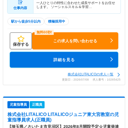
一人ひとりの特性に合わせた成長サポートをお任せ
します。 ソーシャルスキル＆学習…
仕事内容
駅から徒歩5分以内
積極採用中
この求人を問い合わせる
保存する
詳細を見る
株式会社LITALICOの求人一覧
更新日：2026/07/08 求人番号：10265425
児童指導員
正職員
株式会社LITALICO LITALICOジュニア東大宮教室
の児
童指導員求人(正職員)
【埼玉県／さいたま市見沼区】2026年8月開院予定☆児童発達