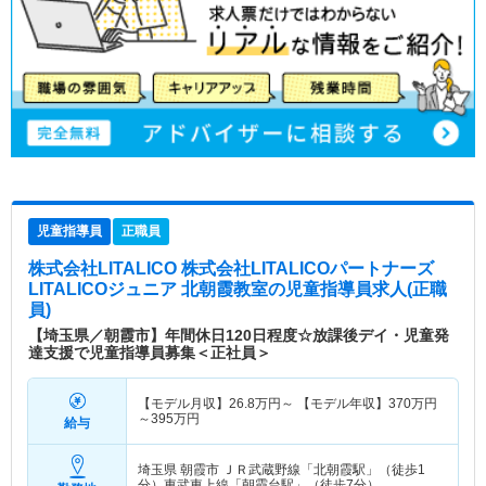
児童指導員
正職員
株式会社LITALICO 株式会社LITALICOパートナーズ
LITALICOジュニア 北朝霞教室
の児童指導員求人(正職
員)
【埼玉県／朝霞市】年間休日120日程度☆放課後デイ・児童発
達支援で児童指導員募集＜正社員＞
【モデル月収】
26.8
万円～
【モデル年収】
370
万円
～
395
万円
給与
埼玉県 朝霞市
ＪＲ武蔵野線「北朝霞駅」（徒歩1
分）東武東上線「朝霞台駅」（徒歩7分）