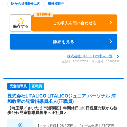
駅から徒歩5分以内
積極採用中
この求人を問い合わせる
保存する
詳細を見る
株式会社LITALICOの求人一覧
更新日：2026/07/08 求人番号：10265437
児童指導員
正職員
株式会社LITALICO LITALICOジュニア パーソナル 浦
和教室
の児童指導員求人(正職員)
【埼玉県／さいたま市浦和区】年間休日120日程度☆駅から徒
歩4分♪児童指導員募集＜正社員＞
【モデル月収】
26.8
万円～
【モデル年収】
370
万円