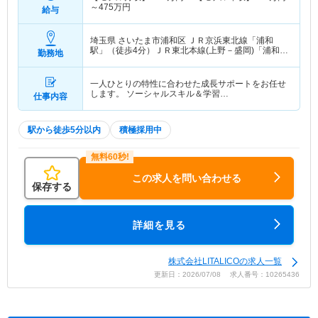
～
475
万円
給与
埼玉県 さいたま市浦和区
ＪＲ京浜東北線「浦和
駅」（徒歩4分）ＪＲ東北本線(上野－盛岡)「浦和
勤務地
駅」（徒歩4分） 他
一人ひとりの特性に合わせた成長サポートをお任せ
します。 ソーシャルスキル＆学習…
仕事内容
駅から徒歩5分以内
積極採用中
この求人を問い合わせる
保存する
詳細を見る
株式会社LITALICOの求人一覧
更新日：2026/07/08 求人番号：10265436