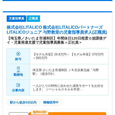
児童指導員
正職員
株式会社LITALICO 株式会社LITALICOパートナーズ
LITALICOジュニア 与野教室
の児童指導員求人(正職員)
【埼玉県／さいたま市浦和区】年間休日120日程度☆放課後デ
イ・児童発達支援で児童指導員募集＜正社員＞
【モデル月収】
26.8
万円～
【モデル年収】
370
万円
～
395
万円
給与
埼玉県 さいたま市浦和区
ＪＲ京浜東北線「与野
駅」（徒歩3分）
勤務地
一人ひとりの特性に合わせた成長サポートをお任せ
します。 ソーシャルスキル＆学習…
仕事内容
駅から徒歩5分以内
積極採用中