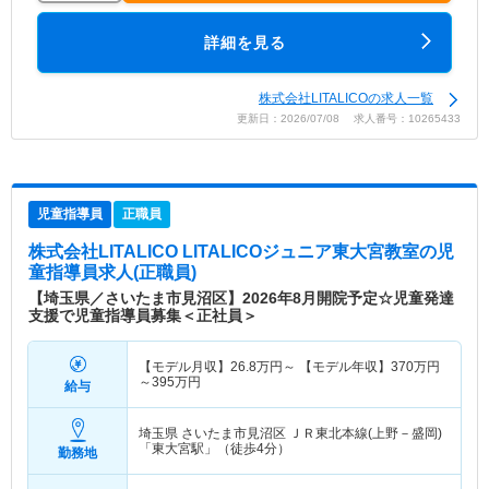
詳細を見る
株式会社LITALICOの求人一覧
更新日：2026/07/08 求人番号：10265433
児童指導員
正職員
株式会社LITALICO LITALICOジュニア東大宮教室
の児
童指導員求人(正職員)
【埼玉県／さいたま市見沼区】2026年8月開院予定☆児童発達
支援で児童指導員募集＜正社員＞
【モデル月収】
26.8
万円～
【モデル年収】
370
万円
～
395
万円
給与
埼玉県 さいたま市見沼区
ＪＲ東北本線(上野－盛岡)
「東大宮駅」（徒歩4分）
勤務地