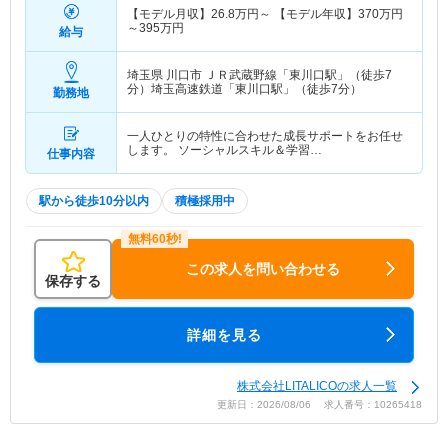
【モデル月収】
26.8
万円～
【モデル年収】
370
万円
～
395
万円
給与
埼玉県 川口市
ＪＲ武蔵野線「東川口駅」（徒歩7
分）埼玉高速鉄道「東川口駅」（徒歩7分）
勤務地
一人ひとりの特性に合わせた成長サポートをお任せ
します。 ソーシャルスキル＆学習…
仕事内容
駅から徒歩10分以内
積極採用中
この求人を問い合わせる
保存する
詳細を見る
株式会社LITALICOの求人一覧
更新日：2026/08/06 求人番号：10265418