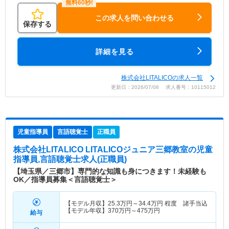
この求人を問い合わせる
保存する
詳細を見る
株式会社LITALICOの求人一覧
更新日：2026/07/08 求人番号：10115012
児童指導員
言語聴覚士
正職員
株式会社LITALICO LITALICOジュニア三郷教室
の児童
指導員,言語聴覚士求人(正職員)
【埼玉県／三郷市】専門的な知識も身につきます！未経験も
OK／指導員募集＜言語聴覚士＞
【モデル月収】
25.3
万円～
34.4
万円
程度 諸手当込
【モデル年収】
370
万円～
475
万円
給与