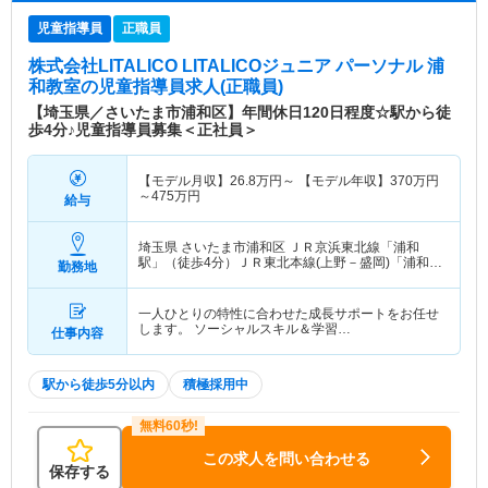
児童指導員
正職員
株式会社LITALICO LITALICOジュニア パーソナル 浦
和教室
の児童指導員求人(正職員)
【埼玉県／さいたま市浦和区】年間休日120日程度☆駅から徒
歩4分♪児童指導員募集＜正社員＞
【モデル月収】
26.8
万円～
【モデル年収】
370
万円
～
475
万円
給与
埼玉県 さいたま市浦和区
ＪＲ京浜東北線「浦和
駅」（徒歩4分）ＪＲ東北本線(上野－盛岡)「浦和
勤務地
駅」（徒歩4分） 他
一人ひとりの特性に合わせた成長サポートをお任せ
します。 ソーシャルスキル＆学習…
仕事内容
駅から徒歩5分以内
積極採用中
この求人を問い合わせる
保存する