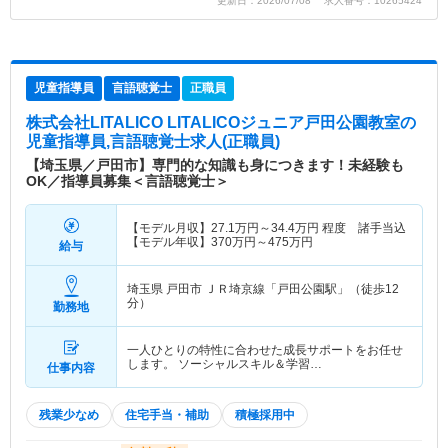
更新日：2026/07/08 求人番号：10265424
児童指導員
言語聴覚士
正職員
株式会社LITALICO LITALICOジュニア戸田公園教室
の
児童指導員,言語聴覚士求人(正職員)
【埼玉県／戸田市】専門的な知識も身につきます！未経験も
OK／指導員募集＜言語聴覚士＞
【モデル月収】
27.1
万円～
34.4
万円
程度 諸手当込
【モデル年収】
370
万円～
475
万円
給与
埼玉県 戸田市
ＪＲ埼京線「戸田公園駅」（徒歩12
分）
勤務地
一人ひとりの特性に合わせた成長サポートをお任せ
します。 ソーシャルスキル＆学習…
仕事内容
残業少なめ
住宅手当・補助
積極採用中