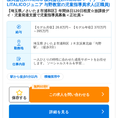
LITALICOジュニア 与野教室
の児童指導員求人(正職員)
【埼玉県／さいたま市浦和区】年間休日120日程度☆放課後デ
イ・児童発達支援で児童指導員募集＜正社員＞
【モデル月収】
26.8
万円～
【モデル年収】
370
万円
～
395
万円
給与
埼玉県 さいたま市浦和区
ＪＲ京浜東北線「与野
駅」（徒歩3分）
勤務地
一人ひとりの特性に合わせた成長サポートをお任せ
します。 ソーシャルスキル＆学習…
仕事内容
駅から徒歩5分以内
積極採用中
この求人を問い合わせる
保存する
詳細を見る