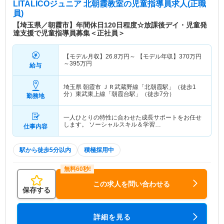
LITALICOジュニア 北朝霞教室
の児童指導員求人(正職
員)
【埼玉県／朝霞市】年間休日120日程度☆放課後デイ・児童発
達支援で児童指導員募集＜正社員＞
【モデル月収】
26.8
万円～
【モデル年収】
370
万円
～
395
万円
給与
埼玉県 朝霞市
ＪＲ武蔵野線「北朝霞駅」（徒歩1
分）東武東上線「朝霞台駅」（徒歩7分）
勤務地
一人ひとりの特性に合わせた成長サポートをお任せ
します。 ソーシャルスキル＆学習…
仕事内容
駅から徒歩5分以内
積極採用中
この求人を問い合わせる
保存する
詳細を見る