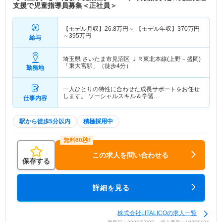
支援で児童指導員募集＜正社員＞
【モデル月収】
26.8
万円～
【モデル年収】
370
万円
～
395
万円
給与
埼玉県 さいたま市見沼区
ＪＲ東北本線(上野－盛岡)
「東大宮駅」（徒歩4分）
勤務地
一人ひとりの特性に合わせた成長サポートをお任せ
します。 ソーシャルスキル＆学習…
仕事内容
駅から徒歩5分以内
積極採用中
この求人を問い合わせる
保存する
詳細を見る
株式会社LITALICOの求人一覧