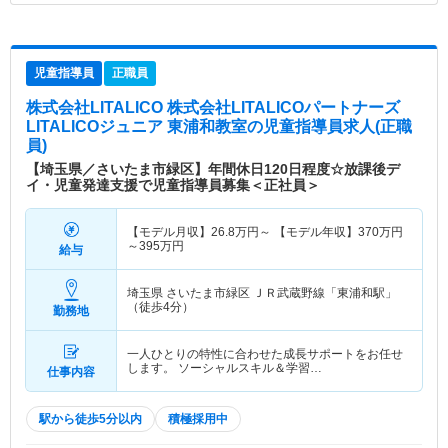
児童指導員
正職員
株式会社LITALICO 株式会社LITALICOパートナーズ
LITALICOジュニア 東浦和教室
の児童指導員求人(正職
員)
【埼玉県／さいたま市緑区】年間休日120日程度☆放課後デ
イ・児童発達支援で児童指導員募集＜正社員＞
【モデル月収】
26.8
万円～
【モデル年収】
370
万円
～
395
万円
給与
埼玉県 さいたま市緑区
ＪＲ武蔵野線「東浦和駅」
（徒歩4分）
勤務地
一人ひとりの特性に合わせた成長サポートをお任せ
します。 ソーシャルスキル＆学習…
仕事内容
駅から徒歩5分以内
積極採用中