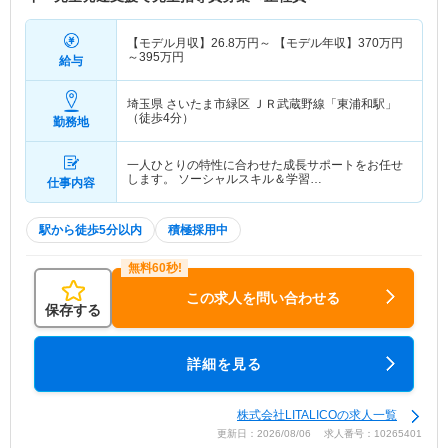
【モデル月収】
26.8
万円～
【モデル年収】
370
万円
～
395
万円
給与
埼玉県 さいたま市緑区
ＪＲ武蔵野線「東浦和駅」
（徒歩4分）
勤務地
一人ひとりの特性に合わせた成長サポートをお任せ
します。 ソーシャルスキル＆学習…
仕事内容
駅から徒歩5分以内
積極採用中
この求人を問い合わせる
保存する
詳細を見る
株式会社LITALICOの求人一覧
更新日：2026/08/06 求人番号：10265401