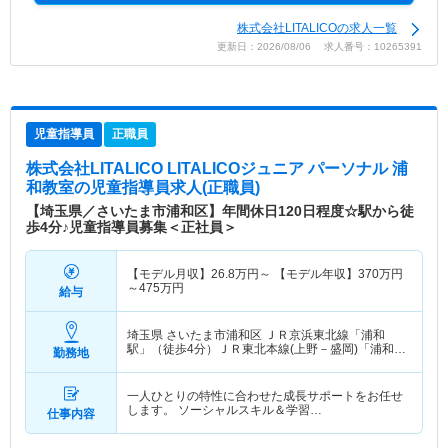
株式会社LITALICOの求人一覧
更新日：2026/08/06 求人番号：10265391
児童指導員
正職員
株式会社LITALICO LITALICOジュニア パーソナル 浦
和教室
の児童指導員求人(正職員)
【埼玉県／さいたま市浦和区】年間休日120日程度☆駅から徒
歩4分♪児童指導員募集＜正社員＞
【モデル月収】
26.8
万円～
【モデル年収】
370
万円
～
475
万円
給与
埼玉県 さいたま市浦和区
ＪＲ京浜東北線「浦和
駅」（徒歩4分）ＪＲ東北本線(上野－盛岡)「浦和
勤務地
駅」（徒歩4分） 他
一人ひとりの特性に合わせた成長サポートをお任せ
します。 ソーシャルスキル＆学習…
仕事内容