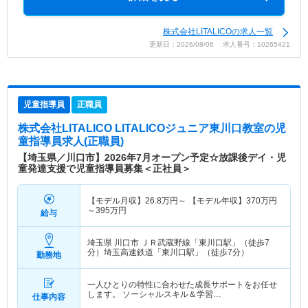
株式会社LITALICOの求人一覧
更新日：2026/08/06 求人番号：10265421
児童指導員
正職員
株式会社LITALICO LITALICOジュニア東川口教室
の児
童指導員求人(正職員)
【埼玉県／川口市】2026年7月オープン予定☆放課後デイ・児
童発達支援で児童指導員募集＜正社員＞
【モデル月収】
26.8
万円～
【モデル年収】
370
万円
～
395
万円
給与
埼玉県 川口市
ＪＲ武蔵野線「東川口駅」（徒歩7
分）埼玉高速鉄道「東川口駅」（徒歩7分）
勤務地
一人ひとりの特性に合わせた成長サポートをお任せ
します。 ソーシャルスキル＆学習…
仕事内容