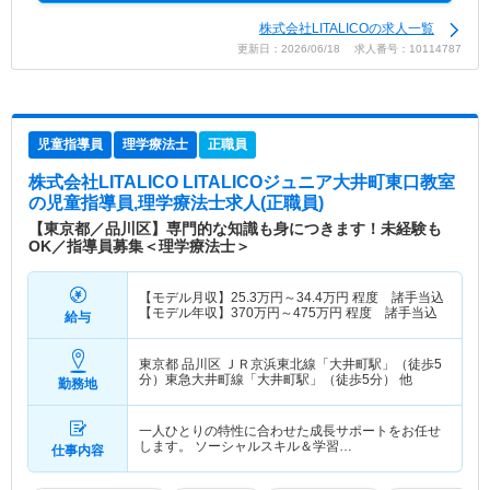
株式会社LITALICOの求人一覧
更新日：2026/06/18 求人番号：10114787
児童指導員
理学療法士
正職員
株式会社LITALICO LITALICOジュニア大井町東口教室
の児童指導員,理学療法士求人(正職員)
【東京都／品川区】専門的な知識も身につきます！未経験も
OK／指導員募集＜理学療法士＞
【モデル月収】
25.3
万円～
34.4
万円
程度 諸手当込
【モデル年収】
370
万円～
475
万円
程度 諸手当込
給与
東京都 品川区
ＪＲ京浜東北線「大井町駅」（徒歩5
分）東急大井町線「大井町駅」（徒歩5分） 他
勤務地
一人ひとりの特性に合わせた成長サポートをお任せ
します。 ソーシャルスキル＆学習…
仕事内容