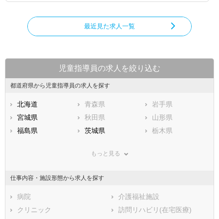
最近見た求人一覧
児童指導員の求人を絞り込む
都道府県から児童指導員の求人を探す
北海道
青森県
岩手県
宮城県
秋田県
山形県
福島県
茨城県
栃木県
群馬県
埼玉県
千葉県
もっと見る
東京都
神奈川県
新潟県
山梨県
長野県
富山県
仕事内容・施設形態から求人を探す
石川県
福井県
岐阜県
静岡県
病院
愛知県
介護福祉施設
三重県
滋賀県
クリニック
京都府
訪問リハビリ(在宅医療)
大阪府