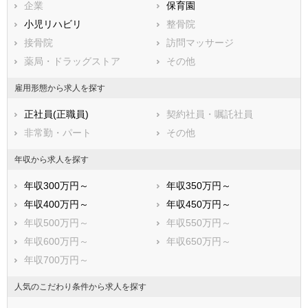
兵庫県
企業
奈良県
保育園
和歌山県
鳥取県
小児リハビリ
島根県
整骨院
岡山県
広島県
接骨院
山口県
訪問マッサージ
徳島県
香川県
薬局・ドラッグストア
愛媛県
その他
高知県
福岡県
佐賀県
長崎県
雇用形態から求人を探す
熊本県
大分県
宮崎県
正社員(正職員)
契約社員・嘱託社員
鹿児島県
沖縄県
非常勤・パート
その他
年収から求人を探す
年収300万円～
年収350万円～
年収400万円～
年収450万円～
年収500万円～
年収550万円～
年収600万円～
年収650万円～
年収700万円～
人気のこだわり条件から求人を探す