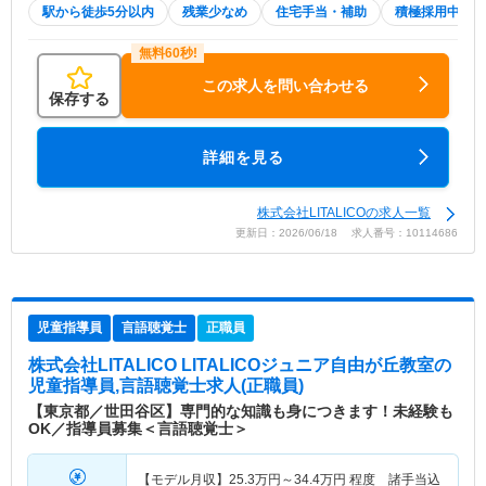
駅から徒歩5分以内
残業少なめ
住宅手当・補助
積極採用中
この求人を問い合わせる
保存する
詳細を見る
株式会社LITALICOの求人一覧
更新日：2026/06/18 求人番号：10114686
児童指導員
言語聴覚士
正職員
株式会社LITALICO LITALICOジュニア自由が丘教室
の
児童指導員,言語聴覚士求人(正職員)
【東京都／世田谷区】専門的な知識も身につきます！未経験も
OK／指導員募集＜言語聴覚士＞
【モデル月収】
25.3
万円～
34.4
万円
程度 諸手当込