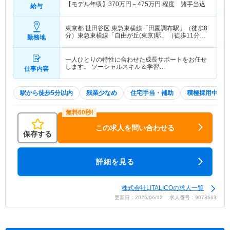
【モデル年収】
370
万円～
475
万円
程度 諸手当込
給与
東京都 世田谷区
東急東横線「田園調布駅」（徒歩8
分）東急東横線「自由が丘(東京)駅」（徒歩11分）
勤務地
他
一人ひとりの特性に合わせた成長サポートをお任せ
します。 ソーシャルスキル＆学習…
仕事内容
駅から徒歩5分以内
残業少なめ
住宅手当・補助
積極採用中
この求人を問い合わせる
保存する
詳細を見る
株式会社LITALICOの求人一覧
更新日：2026/06/12 求人番号：9073663