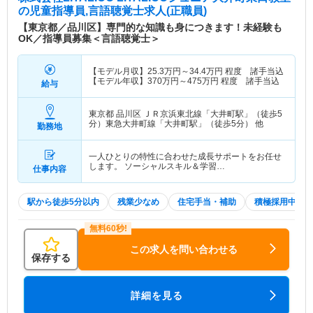
の児童指導員,言語聴覚士求人(正職員)
【東京都／品川区】専門的な知識も身につきます！未経験も
OK／指導員募集＜言語聴覚士＞
【モデル月収】
25.3
万円～
34.4
万円
程度 諸手当込
【モデル年収】
370
万円～
475
万円
程度 諸手当込
給与
東京都 品川区
ＪＲ京浜東北線「大井町駅」（徒歩5
分）東急大井町線「大井町駅」（徒歩5分） 他
勤務地
一人ひとりの特性に合わせた成長サポートをお任せ
します。 ソーシャルスキル＆学習…
仕事内容
駅から徒歩5分以内
残業少なめ
住宅手当・補助
積極採用中
この求人を問い合わせる
保存する
詳細を見る