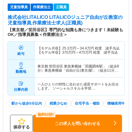
児童指導員
作業療法士
正職員
株式会社LITALICO LITALICOジュニア自由が丘教室
の
児童指導員,作業療法士求人(正職員)
【東京都／世田谷区】専門的な知識も身につきます！未経験も
OK／指導員募集＜作業療法士＞
【モデル月収】
25.3
万円～
34.4
万円
程度 諸手当込
【モデル年収】
370
万円～
475
万円
程度 諸手当込
給与
東京都 世田谷区
東急東横線「田園調布駅」（徒歩8
分）東急東横線「自由が丘(東京)駅」（徒歩11分）
勤務地
他
一人ひとりの特性に合わせた成長サポートをお任せ
します。 ソーシャルスキル＆学習…
仕事内容
駅から徒歩5分以内
残業少なめ
住宅手当・補助
積極採用中
この求人を問い合わせる
保存する