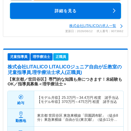
詳細を見る
株式会社LITALICOの求人一覧
更新日：2026/06/12 求人番号：9073662
児童指導員
理学療法士
正職員
株式会社LITALICO LITALICOジュニア自由が丘教室
の
児童指導員,理学療法士求人(正職員)
【東京都／世田谷区】専門的な知識も身につきます！未経験も
OK／指導員募集＜理学療法士＞
【モデル月収】
25.3
万円～
34.4
万円
程度 諸手当込
【モデル年収】
370
万円～
475
万円
程度 諸手当込
給与
東京都 世田谷区
東急東横線「田園調布駅」（徒歩8
分）東急東横線「自由が丘(東京)駅」（徒歩11分）
勤務地
他