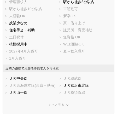
管理職求人
駅から徒歩5分以内
駅から徒歩10分以内
車通勤可
未経験OK
新卒OK
残業少なめ
寮・借り上げ
住宅手当・補助
託児所・育児補助
土日祝休
無資格 OK
積極採用中
WEB面接OK
2027年4月入職可
夏～秋入職可
1月入職可
近隣の路線で児童指導員求人を再検索
ＪＲ中央線
ＪＲ総武線
ＪＲ東海道本線(東京－熱海)
ＪＲ京浜東北線
ＪＲ山手線
ＪＲ横須賀線
ＪＲ南武線(川崎－立川)
ＪＲ武蔵野線
もっと見る
ＪＲ横浜線
ＪＲ青梅線
ＪＲ五日市線
ＪＲ八高線