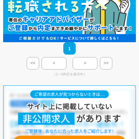
1
<<
<
>
>>
（1～5件目を表示中）