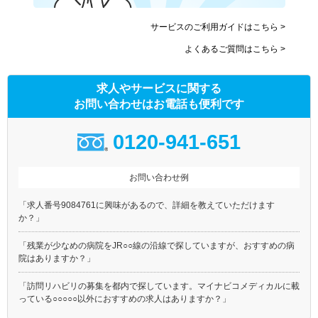
京急空港線
東武東上線
サービスのご利用ガイドはこちら >
東武伊勢崎線
東武亀戸線
よくあるご質問はこちら >
東武大師線
京成本線
京成押上線
京成金町線
求人やサービスに関する
東京メトロ銀座線
東京メトロ丸ノ内線(池袋－
荻窪)
お問い合わせはお電話も便利です
東京メトロ日比谷線
東京メトロ東西線
0120-941-651
東京メトロ千代田線
東京メトロ有楽町線
東京メトロ半蔵門線
東京メトロ南北線
お問い合わせ例
東京メトロ副都心線
都営大江戸線
都営浅草線
都営三田線
「求人番号9084761に興味があるので、詳細を教えていただけます
都営新宿線
都電荒川線
か？」
都営日暮里・舎人ライナー
埼玉高速鉄道
「残業が少なめの病院をJR○○線の沿線で探していますが、おすすめの病
つくばエクスプレス
ゆりかもめ
院はありますか？」
多摩モノレール
東京モノレール
「訪問リハビリの募集を都内で探しています。マイナビコメディカルに載
東京臨海高速鉄道りんかい線
北総鉄道北総線
っている○○○○○以外におすすめの求人はありますか？」
ＪＲ上野東京ライン
京王新線