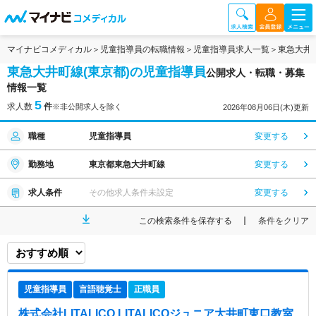
マイナビコメディカル
児童指導員の転職情報
児童指導員求人一覧
東急大井
東急大井町線(東京都)の児童指導員
公開求人・転職・募集
情報一覧
5
求人数
件
※非公開求人を除く
2026年08月06日(木)更新
職種
児童指導員
変更する
勤務地
東京都東急大井町線
変更する
求人条件
その他求人条件未設定
変更する
この検索条件を保存する
条件をクリア
児童指導員
言語聴覚士
正職員
株式会社LITALICO LITALICOジュニア大井町東口教室