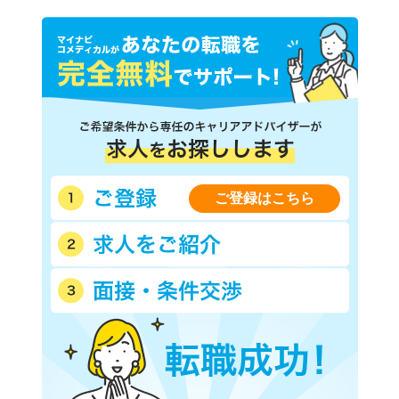
ＪＲ東北本線(上野－盛岡)
ＪＲ常磐線(上野－仙台)
ＪＲ埼京線
ＪＲ高崎線
ＪＲ京葉線(東京－蘇我)
ＪＲ中央本線(東京－松本)
ＪＲ湘南新宿ライン線(赤羽
西武新宿線
－武蔵小杉)
西武池袋線
西武有楽町線
西武豊島線
西武国分寺線
西武多摩湖線
西武多摩川線
西武拝島線
ご登録はこちら
西武西武園線
西武山口線
京王線
京王相模原線
京王井の頭線
京王高尾線
京王競馬場線
京王動物園線
小田急小田原線
小田急多摩線
東急東横線
東急目黒線
東急田園都市線
東急池上線
東急多摩川線
東急世田谷線
京急本線