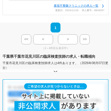
幕張不整脈クリニックの求人一覧
更新日：2024/11/19 求人番号：9834057
1
<<
<
>
>>
（1～4件目を表示中）
千葉県千葉市花見川区の臨床検査技師の求人・転職傾向
千葉市花見川区の臨床検査技師求人は4件あります。（2026年08月07日更
新）
サイト上に掲載されている求人の他に、
非公開求人
もございます。
無料
転職支援サービス
にお申し込みいただくと、全求人からご希望条件に合
う求人を提案させていただきます。
千葉市花見川区の臨床検査技師求人では以下のような条件が人気です。
・
積極採用中
・
残業少なめ
・
正社員(正職員)
・
非常勤・パート
・
病院
・
クリニック