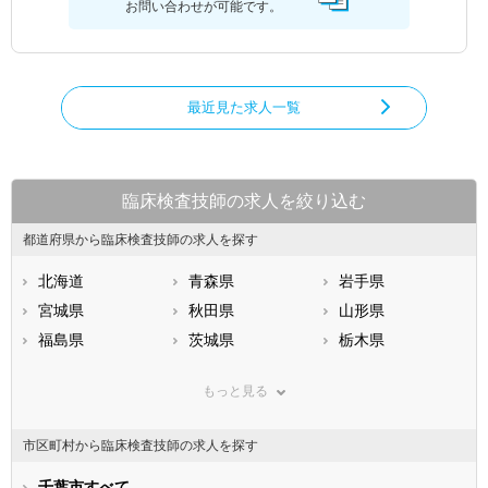
お問い合わせが可能です。
最近見た求人一覧
臨床検査技師の求人を絞り込む
都道府県から臨床検査技師の求人を探す
北海道
青森県
岩手県
宮城県
秋田県
山形県
福島県
茨城県
栃木県
群馬県
埼玉県
千葉県
もっと見る
東京都
神奈川県
新潟県
山梨県
長野県
富山県
市区町村から臨床検査技師の求人を探す
石川県
福井県
岐阜県
静岡県
千葉市すべて
愛知県
三重県