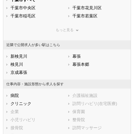
滋賀県
千葉市中央区
京都府
千葉市花見川区
大阪府
兵庫県
千葉市稲毛区
奈良県
千葉市若葉区
和歌山県
鳥取県
千葉市緑区
島根県
千葉市美浜区
岡山県
もっと見る
広島県
市部
山口県
徳島県
香川県
銚子市
愛媛県
市川市
高知県
近隣で公開求人が多い駅はこちら
福岡県
船橋市
佐賀県
館山市
長崎県
熊本県
木更津市
新検見川
大分県
松戸市
幕張
宮崎県
鹿児島県
野田市
検見川
沖縄県
茂原市
幕張本郷
成田市
京成幕張
佐倉市
東金市
旭市
仕事内容・施設形態から求人を探す
習志野市
柏市
病院
介護福祉施設
勝浦市
市原市
クリニック
訪問リハビリ(在宅医療)
流山市
八千代市
企業
保育園
我孫子市
鴨川市
小児リハビリ
整骨院
鎌ケ谷市
君津市
接骨院
訪問マッサージ
富津市
浦安市