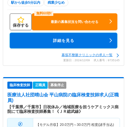
駅から徒歩5分以内
残業少なめ
最新の募集状況を問い合わせる
保存する
詳細を見る
幕張不整脈クリニックの求人一覧
更新日：2024/12/09 求人番号：9735145
臨床検査技師
正職員
募集停止
医療法人社団晴山会 平山病院
の臨床検査技師求人(正職
員)
【千葉県／千葉市】日祝休み／地域医療を担うケアミックス病
院にて臨床検査技師募集！《ＪＲ総武線》
【モデル月収】
20.0
万円～
30.0
万円
程度(諸手当込)