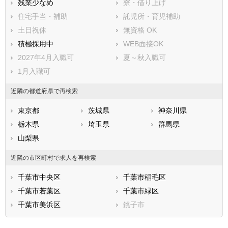
残業少なめ
寮・借り上げ
住宅手当・補助
託児所・育児補助
土日祝休
無資格 OK
積極採用中
WEB面接OK
2027年4月入職可
夏～秋入職可
1月入職可
近隣の都道府県で再検索
東京都
茨城県
神奈川県
栃木県
埼玉県
群馬県
山梨県
近隣の市区町村で求人を再検索
千葉市中央区
千葉市稲毛区
千葉市若葉区
千葉市緑区
千葉市美浜区
銚子市