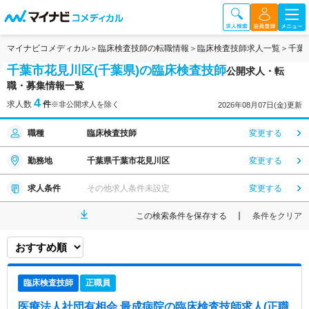
マイナビコメディカル
臨床検査技師の転職情報
臨床検査技師求人一覧
千葉
千葉市花見川区(千葉県)の臨床検査技師
公開求人・転
職・募集情報一覧
4
求人数
件
※非公開求人を除く
2026年08月07日(金)更新
職種
臨床検査技師
変更する
勤務地
千葉県千葉市花見川区
変更する
求人条件
その他求人条件未設定
変更する
この検索条件を保存する
条件をクリア
臨床検査技師
正職員
医療法人社団有相会 最成病院
の臨床検査技師求人(正職