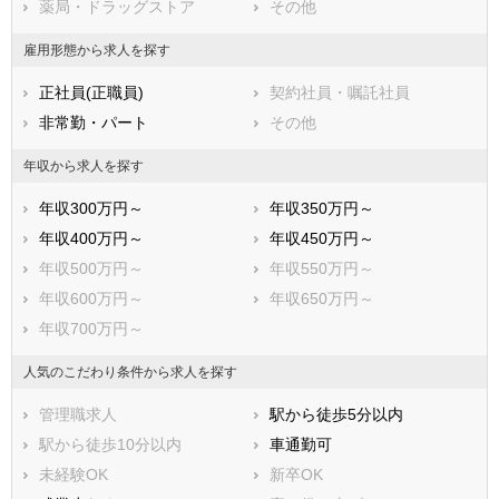
薬局・ドラッグストア
その他
四街道市
袖ケ浦市
八街市
印西市
雇用形態から求人を探す
白井市
富里市
正社員(正職員)
契約社員・嘱託社員
南房総市
匝瑳市
非常勤・パート
その他
香取市
山武市
いすみ市
大網白里市
年収から求人を探す
印旛郡酒々井町
印旛郡栄町
年収300万円～
年収350万円～
香取郡神崎町
香取郡多古町
年収400万円～
年収450万円～
香取郡東庄町
山武郡九十九里町
年収500万円～
年収550万円～
山武郡芝山町
山武郡横芝光町
年収600万円～
年収650万円～
長生郡一宮町
長生郡睦沢町
年収700万円～
長生郡長生村
長生郡白子町
長生郡長柄町
長生郡長南町
人気のこだわり条件から求人を探す
夷隅郡大多喜町
夷隅郡御宿町
管理職求人
駅から徒歩5分以内
安房郡鋸南町
駅から徒歩10分以内
車通勤可
未経験OK
新卒OK