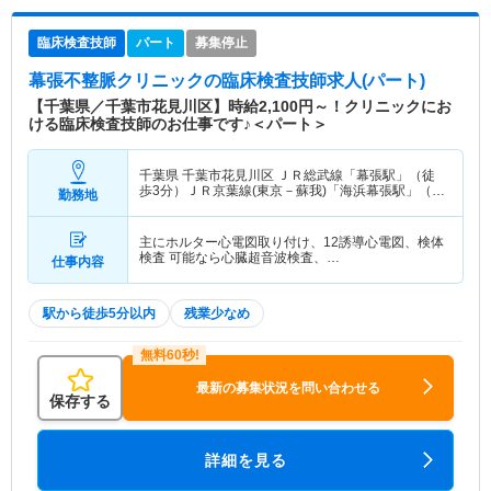
臨床検査技師
パート
募集停止
幕張不整脈クリニック
の臨床検査技師求人(パート)
【千葉県／千葉市花見川区】時給2,100円～！クリニックにお
ける臨床検査技師のお仕事です♪＜パート＞
千葉県 千葉市花見川区
ＪＲ総武線「幕張駅」（徒
歩3分）ＪＲ京葉線(東京－蘇我)「海浜幕張駅」（バ
勤務地
ス・車10分）
主にホルター心電図取り付け、12誘導心電図、検体
検査 可能なら心臓超音波検査、…
仕事内容
駅から徒歩5分以内
残業少なめ
最新の募集状況を問い合わせる
保存する
詳細を見る