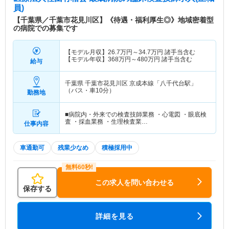
員)
【千葉県／千葉市花見川区】《待遇・福利厚生◎》地域密着型
の病院での募集です
【モデル月収】
26.7
万円～
34.7
万円
諸手当含む
【モデル年収】
368
万円～
480
万円
諸手当含む
給与
千葉県 千葉市花見川区
京成本線「八千代台駅」
（バス・車10分）
勤務地
■病院内・外来での検査技師業務 ・心電図 ・眼底検
査 ・採血業務 ・生理検査業…
仕事内容
車通勤可
残業少なめ
積極採用中
この求人を問い合わせる
保存する
詳細を見る