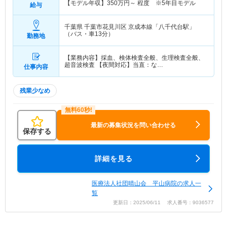
【モデル年収】
350
万円～
程度 ※5年目モデル
給与
千葉県 千葉市花見川区
京成本線「八千代台駅」
（バス・車13分）
勤務地
【業務内容】採血、検体検査全般、生理検査全般、
超音波検査 【夜間対応】当直：な…
仕事内容
残業少なめ
最新の募集状況を問い合わせる
保存する
詳細を見る
医療法人社団晴山会 平山病院の求人一
覧
更新日：2025/06/11 求人番号：9036577