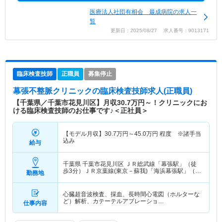
医療法人社団有相会 最成病院の求人一
覧
更新日：2025/08/27 求人番号：9013171
臨床検査技師
正職員
募集停止
幕張不整脈クリニック
の臨床検査技師求人(正職員)
【千葉県／千葉市花見川区】月収30.7万円～！クリニックにお
ける臨床検査技師のお仕事です♪＜正社員＞
【モデル月収】
30.7
万円～
45.0
万円
程度 ※諸手当
込み
給与
千葉県 千葉市花見川区
ＪＲ総武線「幕張駅」（徒
歩3分）ＪＲ京葉線(東京－蘇我)「海浜幕張駅」（バ
勤務地
ス・車10分）
心臓超音波検査、採血、長時間心電図（ホルターな
ど）解析、カテーテルアブレーショ…
仕事内容