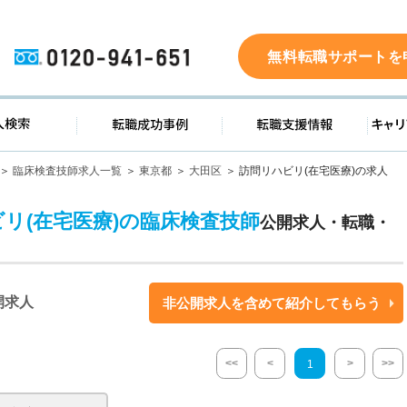
0120-941-651
無料転職サポートを
ド
求人検索
転職成功事例
転職支
臨床検査技師求人一覧
東京都
大田区
訪問リハビリ(在宅医療)の求人
ビリ(在宅医療)の臨床検査技師
公開求人・転職・
開求人
非公開求人を含めて紹介してもらう
<<
<
>
>>
1