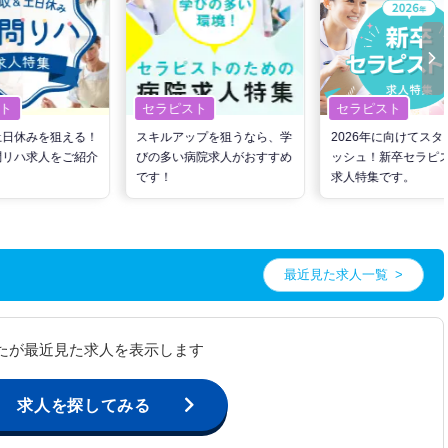
ト
セラピスト
セラピスト
土日休みを狙える！
スキルアップを狙うなら、学
2026年に向けてスタ
問リハ求人をご紹介
びの多い病院求人がおすすめ
ッシュ！新卒セラピ
です！
求人特集です。
最近見た求人一覧
たが最近見た求人を表示します
求人を探してみる