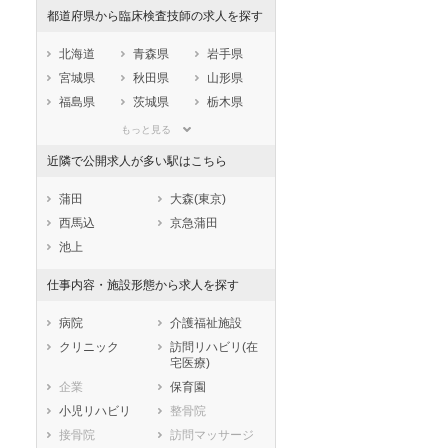
都道府県から臨床検査技師の求人を探す
北海道
青森県
岩手県
宮城県
秋田県
山形県
福島県
茨城県
栃木県
セラピスト
セラピスト
群馬県
埼玉県
千葉県
もっと見る
ートダ
世の中の需要の高まりととも
ワークライフバランス重視派
東京都
神奈川県
新潟県
スト向け
に増加傾向の「介護施設」求
の方へ！なぜ120日が基準？
近隣で公開求人が多い駅はこちら
山梨県
長野県
富山県
人をご紹介！
数え方も解説
石川県
福井県
岐阜県
蒲田
大森(東京)
静岡県
愛知県
三重県
西馬込
京急蒲田
滋賀県
京都府
大阪府
池上
兵庫県
奈良県
和歌山県
仕事内容・施設形態から求人を探す
鳥取県
島根県
岡山県
広島県
山口県
徳島県
病院
介護福祉施設
香川県
愛媛県
高知県
クリニック
訪問リハビリ(在
宅医療)
福岡県
佐賀県
長崎県
企業
保育園
熊本県
大分県
宮崎県
小児リハビリ
整骨院
鹿児島県
沖縄県
接骨院
訪問マッサージ