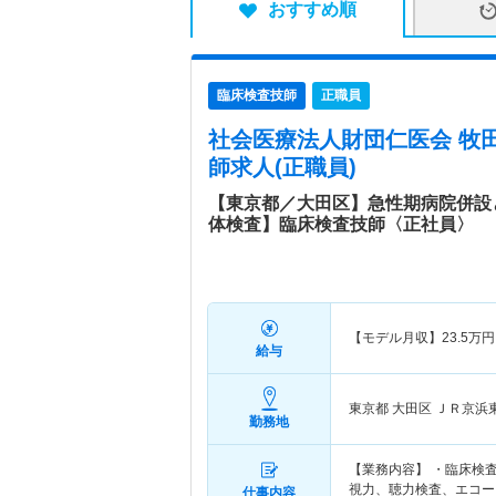
おすすめ順
臨床検査技師
正職員
社会医療法人財団仁医会 牧
師求人(正職員)
【東京都／大田区】急性期病院併設
体検査】臨床検査技師〈正社員〉
【モデル月収】
23.5
万円
給与
東京都 大田区
ＪＲ京浜
勤務地
【業務内容】 ・臨床検
視力、聴力検査、エコー
仕事内容