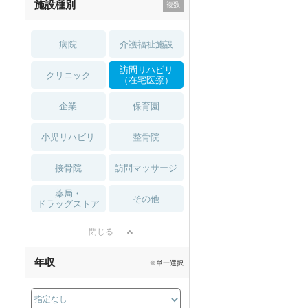
施設種別
病院
介護福祉施設
訪問リハビリ
クリニック
（在宅医療）
企業
保育園
小児リハビリ
整骨院
接骨院
訪問マッサージ
薬局・
その他
ドラッグストア
閉じる
年収
※単一選択