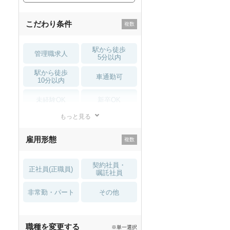
こだわり条件
駅から徒歩
管理職求人
5分以内
駅から徒歩
車通勤可
10分以内
未経験OK
新卒OK
もっと見る
残業少なめ
寮・借り上げ
雇用形態
託児所・
住宅手当・補助
育児補助
契約社員・
正社員(正職員)
土日祝休
無資格 OK
嘱託社員
非常勤・パート
積極採用中
WEB面接OK
その他
2027年4月入職可
夏～秋入職可
職種を変更する
※単一選択