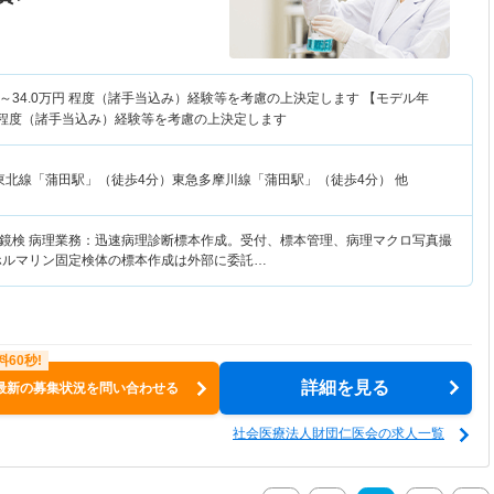
～
34.0
万円
程度（諸手当込み）経験等を考慮の上決定します 【モデル年
程度（諸手当込み）経験等を考慮の上決定します
東北線「蒲田駅」（徒歩4分）東急多摩川線「蒲田駅」（徒歩4分） 他
鏡検 病理業務：迅速病理診断標本作成。受付、標本管理、病理マクロ写真撮
ホルマリン固定検体の標本作成は外部に委託…
詳細を見る
最新の募集状況を問い合わせる
社会医療法人財団仁医会の求人一覧