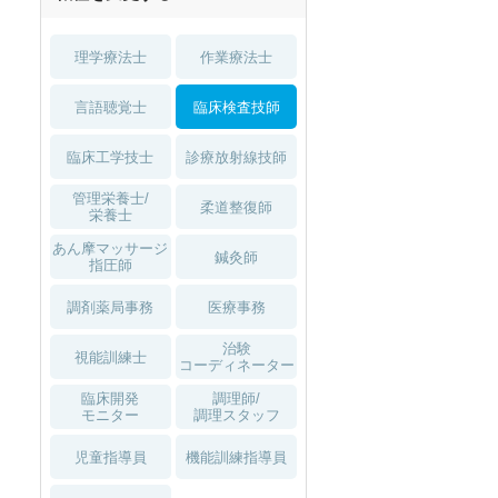
1月入職可
理学療法士
作業療法士
言語聴覚士
臨床検査技師
臨床工学技士
診療放射線技師
管理栄養士/
柔道整復師
栄養士
あん摩マッサージ
鍼灸師
指圧師
調剤薬局事務
医療事務
治験
視能訓練士
コーディネーター
臨床開発
調理師/
モニター
調理スタッフ
児童指導員
機能訓練指導員