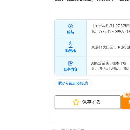
【モデル月収】
27.3
万円
収】
397
万円～
506
万円
給与
東京都 大田区
ＪＲ京浜
勤務地
細胞診業務：標本作成、
影、切り出し補助。 ※
仕事内容
駅から徒歩5分以内
保存する