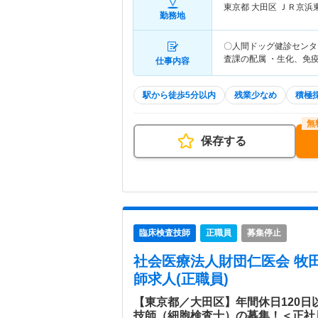
東京都 大田区
ＪＲ京浜
勤務地
〇人間ドッグ健診センタ
査課の配属 ・生化、免
仕事内容
駅から徒歩5分以内
残業少なめ
積極
保存する
臨床検査技師
正職員
募集停止
社会医療法人財団仁医会 牧
師求人(正職員)
【東京都／大田区】年間休日120日
技師（細胞検査士）の募集！＜正社