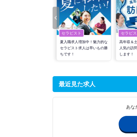
セラピスト
セラピスト
セラピス
転職で高収入を狙う！計画的
夏入職求人増加中！魅力的な
高年収＆
な活動でPTの好条件求人を
セラピスト求人は早いもの勝
人気の訪
見つけるには？
ちです！
します！
最近見た求人
あな