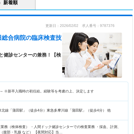
新着順
更新日：2026/02/02 求人番号：9787376
田総合病院
の臨床検査技
と健診センターの兼務！【検
～
※新卒入職時の初任給。経験等を考慮の上、決定します
東北線「蒲田駅」（徒歩4分）東急多摩川線「蒲田駅」（徒歩4分） 他
査業務（検体検査） ・人間ドック健診センターでの検査業務 ・採血、計測、
（腹部・乳腺 など） 【夜間対応】当…