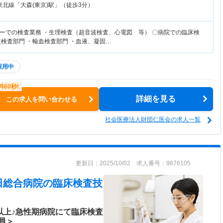
東北線「大森(東京)駅」（徒歩3分）
ーでの検査業務 ・生理検査（超音波検査、心電図 等） 〇病院での臨床検
疫検査部門 ・輸血検査部門 ・血液、凝固…
採用中
詳細を見る
この求人を問い合わせる
社会医療法人財団仁医会の求人一覧
更新日：2025/10/02 求人番号：9876105
田総合病院
の臨床検査技
以上♪急性期病院にて臨床検査
員＞