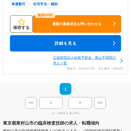
車通勤可
住宅手当・補助
最新の募集状況を問い合わせる
保存する
詳細を見る
公益財団法人結核予防会 新山手病院の
求人一覧
更新日：2025/07/25 求人番号：595102
1
<<
<
>
>>
（1～2件目を表示中）
東京都東村山市の臨床検査技師の求人・転職傾向
東村山市の臨床検査技師求人は2件あります。（2026年08月08日更新）