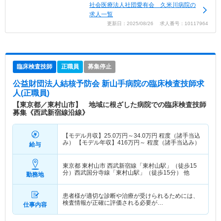
社会医療法人社団愛有会 久米川病院の
求人一覧
更新日：2025/08/26 求人番号：10117964
臨床検査技師
正職員
募集停止
公益財団法人結核予防会 新山手病院
の臨床検査技師求
人(正職員)
【東京都／東村山市】 地域に根ざした病院での臨床検査技師
募集《西武新宿線沿線》
【モデル月収】
25.0
万円～
34.0
万円
程度（諸手当込
み） 【モデル年収】
416
万円～
程度（諸手当込み）
給与
東京都 東村山市
西武新宿線「東村山駅」（徒歩15
分）西武国分寺線「東村山駅」（徒歩15分） 他
勤務地
患者様が適切な診断や治療が受けられるためには、
検査情報が正確に評価される必要が…
仕事内容