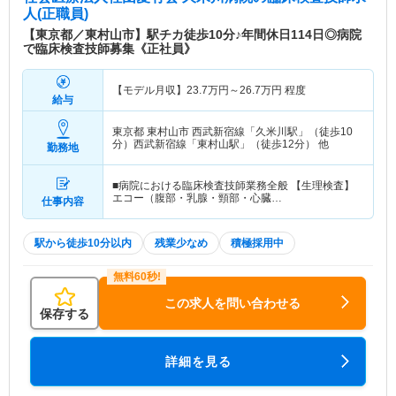
人(正職員)
【東京都／東村山市】駅チカ徒歩10分♪年間休日114日◎病院
で臨床検査技師募集《正社員》
【モデル月収】
23.7
万円～
26.7
万円
程度
給与
東京都 東村山市
西武新宿線「久米川駅」（徒歩10
分）西武新宿線「東村山駅」（徒歩12分） 他
勤務地
■病院における臨床検査技師業務全般 【生理検査】
エコー（腹部・乳腺・頸部・心臓…
仕事内容
駅から徒歩10分以内
残業少なめ
積極採用中
この求人を問い合わせる
保存する
詳細を見る