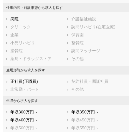
板橋区
練馬区
仕事内容・施設形態から求人を探す
足立区
葛飾区
病院
介護福祉施設
江戸川区
クリニック
訪問リハビリ(在宅医療)
市部
企業
保育園
八王子市
立川市
小児リハビリ
整骨院
武蔵野市
三鷹市
接骨院
訪問マッサージ
青梅市
府中市
薬局・ドラッグストア
その他
昭島市
調布市
町田市
小金井市
雇用形態から求人を探す
小平市
日野市
正社員(正職員)
契約社員・嘱託社員
東村山市
国分寺市
非常勤・パート
その他
国立市
福生市
狛江市
東大和市
年収から求人を探す
清瀬市
東久留米市
年収300万円～
年収350万円～
武蔵村山市
多摩市
年収400万円～
年収450万円～
稲城市
羽村市
年収500万円～
年収550万円～
あきる野市
西東京市