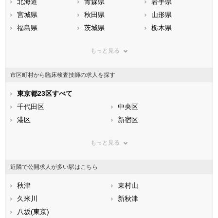
北海道
青森県
岩手県
宮城県
秋田県
山形県
福島県
茨城県
栃木県
群馬県
埼玉県
千葉県
もっと見る
東京都
神奈川県
新潟県
山梨県
長野県
富山県
市区町村から臨床検査技師の求人を探す
石川県
福井県
岐阜県
静岡県
東京都23区すべて
愛知県
三重県
滋賀県
千代田区
京都府
中央区
大阪府
兵庫県
港区
奈良県
新宿区
和歌山県
鳥取県
文京区
島根県
台東区
岡山県
もっと見る
広島県
墨田区
山口県
江東区
徳島県
香川県
品川区
愛媛県
目黒区
高知県
近隣で公開求人が多い駅はこちら
福岡県
大田区
佐賀県
世田谷区
長崎県
熊本県
渋谷区
秋津
大分県
中野区
東村山
宮崎県
鹿児島県
杉並区
久米川
沖縄県
豊島区
新秋津
北区
八坂(東京)
荒川区