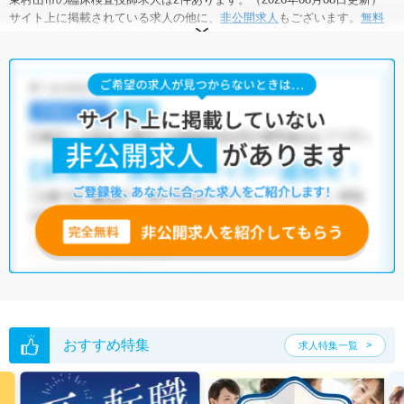
サイト上に掲載されている求人の他に、
非公開求人
もございます。
無料
転職支援サービス
にお申し込みいただくと、全求人からご希望条件に合
う求人を提案させていただきます。
東村山市の臨床検査技師求人では以下のような条件が人気です。
・
積極採用中
・
残業少なめ
・
住宅手当・補助あり
・
正社員(正職員)
・
病院
他の条件でも人気の求人がございますので、「こだわり条件」から検索
いただくか、お気軽にお問い合わせください。
全国の臨床検査技師求人
から検索いただくことも可能です。
無料転職支援サービス
にお申し込みいただくと、ご希望条件をヒアリン
グした上で求人をご提案いたします。
ご希望条件がまだ定まっていない方は
人気の希望条件をピックアップし
た求人特集
をぜひご活用ください。
転職支援の他、情報収集や募集状況の確認も、お気軽にご相談くださ
い。
おすすめ特集
求人特集一覧