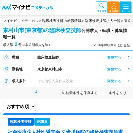
マイナビコメディカル
臨床検査技師の転職情報
臨床検査技師求人一覧
東京
東村山市(東京都)の臨床検査技師
公開求人・転職・募集情
報一覧
2
求人数
件
※非公開求人を除く
2026年08月08日(土)更新
職種
臨床検査技師
変更する
勤務地
東京都東村山市
変更する
求人条件
その他求人条件未設定
変更する
この検索条件を保存する
条件をクリア
臨床検査技師
正職員
社会医療法人社団愛有会 久米川病院
の臨床検査技師求