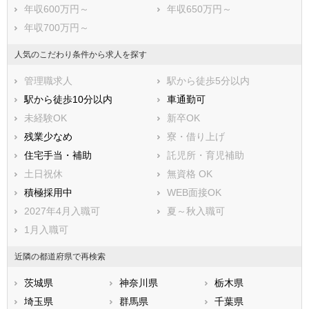
年収600万円～
年収650万円～
西多摩郡瑞穂町
西多摩郡日の出町
年収700万円～
西多摩郡檜原村
西多摩郡奥多摩町
大島町
利島村
人気のこだわり条件から求人を探す
新島村
神津島村
管理職求人
駅から徒歩5分以内
三宅村
御蔵島村
駅から徒歩10分以内
車通勤可
八丈島八丈町
青ヶ島村
未経験OK
新卒OK
小笠原村
残業少なめ
寮・借り上げ
住宅手当・補助
託児所・育児補助
土日祝休
無資格 OK
積極採用中
WEB面接OK
2027年4月入職可
夏～秋入職可
1月入職可
近隣の都道府県で再検索
茨城県
神奈川県
栃木県
埼玉県
群馬県
千葉県