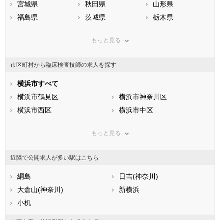
宮城県
秋田県
山形県
福島県
茨城県
栃木県
群馬県
埼玉県
千葉県
もっと見る
東京都
神奈川県
新潟県
山梨県
長野県
富山県
市区町村から臨床検査技師の求人を探す
石川県
福井県
岐阜県
静岡県
横浜市すべて
愛知県
三重県
滋賀県
横浜市鶴見区
京都府
横浜市神奈川区
大阪府
兵庫県
横浜市西区
奈良県
横浜市中区
和歌山県
鳥取県
横浜市南区
島根県
横浜市保土ケ谷区
岡山県
もっと見る
広島県
横浜市磯子区
山口県
横浜市金沢区
徳島県
香川県
横浜市港北区
愛媛県
横浜市戸塚区
高知県
近隣で公開求人が多い駅はこちら
福岡県
横浜市港南区
佐賀県
横浜市旭区
長崎県
熊本県
横浜市緑区
綱島
大分県
横浜市瀬谷区
日吉(神奈川)
宮崎県
鹿児島県
横浜市栄区
大倉山(神奈川)
沖縄県
横浜市泉区
新横浜
横浜市青葉区
小机
横浜市都筑区
川崎市すべて