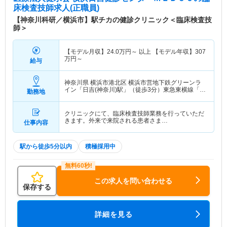
床検査技師求人(正職員)
【神奈川科研／横浜市】駅チカの健診クリニック＜臨床検査技
師＞
【モデル月収】
24.0
万円～
以上 【モデル年収】
307
万円～
給与
神奈川県 横浜市港北区
横浜市営地下鉄グリーンラ
イン「日吉(神奈川)駅」（徒歩3分）東急東横線「日
勤務地
吉(神奈川)駅」（徒歩3分） 他
クリニックにて、臨床検査技師業務を行っていただ
きます。外来で来院される患者さま…
仕事内容
駅から徒歩5分以内
積極採用中
この求人を問い合わせる
保存する
詳細を見る