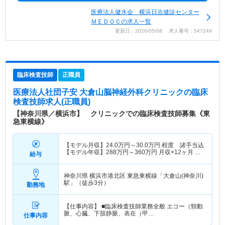
医療法人健水会 横浜日吉健診センター
ＭＥＤＯＣの求人一覧
更新日：2026/05/08 求人番号：547249
臨床検査技師
正職員
医療法人社団子安 大倉山脳神経外科クリニック
の臨床
検査技師求人(正職員)
【神奈川県／横浜市】 クリニックでの臨床検査技師募集《東
急東横線》
【モデル月収】
24.0
万円～
30.0
万円
程度 諸手当込
【モデル年収】
288
万円～
360
万円
月収×12ヶ月 賞
給与
与別
神奈川県 横浜市港北区
東急東横線「大倉山(神奈川)
駅」（徒歩3分）
勤務地
【仕事内容】 ■臨床検査技師業務全般 エコー（頸動
脈、心臓、下肢静脈、表在（甲…
仕事内容