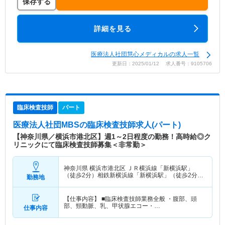
保存する
詳細を見る
医療法人社団慧心メディカルの求人一覧
更新日：2025/01/12 求人番号：9105706
臨床検査技師
パート
医療法人社団MBS
の臨床検査技師求人(パート)
【神奈川県／横浜市港北区】週1～2日程度の勤務！高時給◎ク
リニックにて臨床検査技師募集＜非常勤＞
神奈川県 横浜市港北区
ＪＲ横浜線「新横浜駅」
（徒歩2分）相鉄新横浜線「新横浜駅」（徒歩2分）
勤務地
他
【仕事内容】 ■臨床検査技師業務全般 ・腹部、頭
部、頸動脈、乳、甲状腺エコー・…
仕事内容