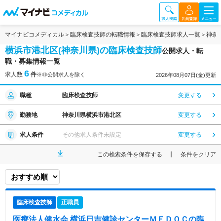
マイナビコメディカル
臨床検査技師の転職情報
臨床検査技師求人一覧
神奈
横浜市港北区(神奈川県)の臨床検査技師
公開求人・転
職・募集情報一覧
6
求人数
件
※非公開求人を除く
2026年08月07日(金)更新
職種
臨床検査技師
変更する
勤務地
神奈川県横浜市港北区
変更する
求人条件
その他求人条件未設定
変更する
この検索条件を保存する
条件をクリア
臨床検査技師
正職員
医療法人健水会 横浜日吉健診センターＭＥＤＯＣ
の臨