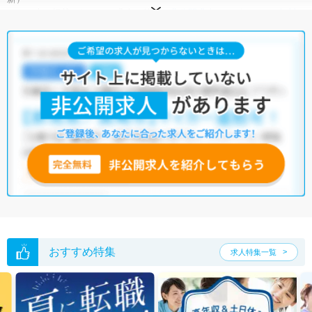
サイト上に掲載されている求人の他に、
非公開求人
もございます。
無料
転職支援サービス
にお申し込みいただくと、全求人からご希望条件に合
う求人を提案させていただきます。
横浜市港北区の臨床検査技師求人では以下のような条件が人気です。
・
積極採用中
・
残業少なめ
・
住宅手当・補助あり
・
正社員(正職員)
・
病院
・
クリニック
他の条件でも人気の求人がございますので、「こだわり条件」から検索
いただくか、お気軽にお問い合わせください。
全国の臨床検査技師求人
から検索いただくことも可能です。
無料転職支援サービス
にお申し込みいただくと、ご希望条件をヒアリン
グした上で求人をご提案いたします。
ご希望条件がまだ定まっていない方は
人気の希望条件をピックアップし
た求人特集
をぜひご活用ください。
転職支援の他、情報収集や募集状況の確認も、お気軽にご相談くださ
い。
おすすめ特集
求人特集一覧