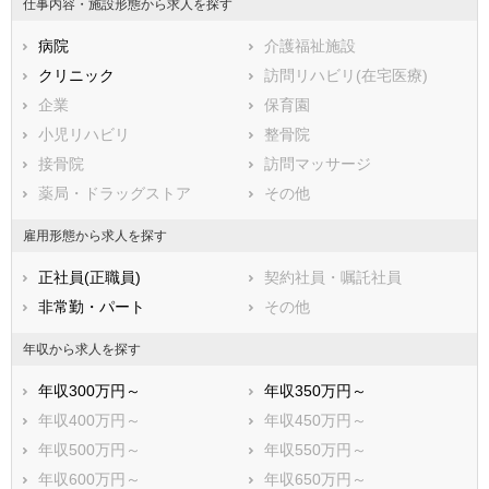
仕事内容・施設形態から求人を探す
川崎市川崎区
川崎市幸区
病院
介護福祉施設
川崎市中原区
川崎市高津区
クリニック
訪問リハビリ(在宅医療)
川崎市多摩区
川崎市宮前区
企業
保育園
川崎市麻生区
小児リハビリ
整骨院
相模原市すべて
接骨院
訪問マッサージ
相模原市緑区
相模原市中央区
薬局・ドラッグストア
その他
相模原市南区
市部
雇用形態から求人を探す
横須賀市
平塚市
正社員(正職員)
契約社員・嘱託社員
鎌倉市
藤沢市
非常勤・パート
その他
小田原市
茅ヶ崎市
逗子市
三浦市
年収から求人を探す
秦野市
厚木市
年収300万円～
年収350万円～
大和市
伊勢原市
年収400万円～
年収450万円～
海老名市
座間市
年収500万円～
年収550万円～
南足柄市
綾瀬市
年収600万円～
年収650万円～