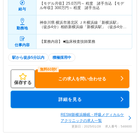
【モデル月収】
25.0
万円～
程度 諸手当込 【モデ
ル年収】
300
万円～
程度 諸手当込
給与
神奈川県 横浜市港北区
ＪＲ横浜線「新横浜駅」
（徒歩4分）相鉄新横浜線「新横浜駅」（徒歩4分）
勤務地
他
【業務内容】 ■臨床検査技師業務
仕事内容
駅から徒歩5分以内
積極採用中
この求人を問い合わせる
保存する
詳細を見る
RESM新横浜睡眠・呼吸メディカルケ
アクリニックの求人一覧
更新日：2025/01/28 求人番号：546600