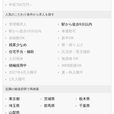
三浦郡葉山町
高座郡寒川町
年収700万円～
中郡大磯町
中郡二宮町
足柄上郡中井町
足柄上郡大井町
人気のこだわり条件から求人を探す
足柄上郡松田町
足柄上郡山北町
管理職求人
駅から徒歩5分以内
足柄上郡開成町
足柄下郡箱根町
駅から徒歩10分以内
車通勤可
足柄下郡真鶴町
足柄下郡湯河原町
未経験OK
新卒OK
愛甲郡愛川町
愛甲郡清川村
残業少なめ
寮・借り上げ
住宅手当・補助
託児所・育児補助
土日祝休
無資格 OK
積極採用中
WEB面接OK
2027年4月入職可
夏～秋入職可
1月入職可
近隣の都道府県で再検索
東京都
茨城県
栃木県
埼玉県
群馬県
千葉県
山梨県