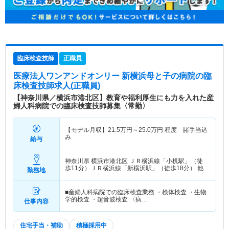
臨床検査技師
正職員
医療法人ワンアンドオンリー 新横浜母と子の病院
の臨
床検査技師求人(正職員)
【神奈川県／横浜市港北区】教育や福利厚生にも力を入れた産
婦人科病院での臨床検査技師募集〈常勤〉
【モデル月収】
21.5
万円～
25.0
万円
程度 諸手当込
み
給与
神奈川県 横浜市港北区
ＪＲ横浜線「小机駅」（徒
歩11分）ＪＲ横浜線「新横浜駅」（徒歩18分） 他
勤務地
■産婦人科病院での臨床検査業務 ・検体検査 ・生物
学的検査 ・超音波検査 〈病…
仕事内容
住宅手当・補助
積極採用中