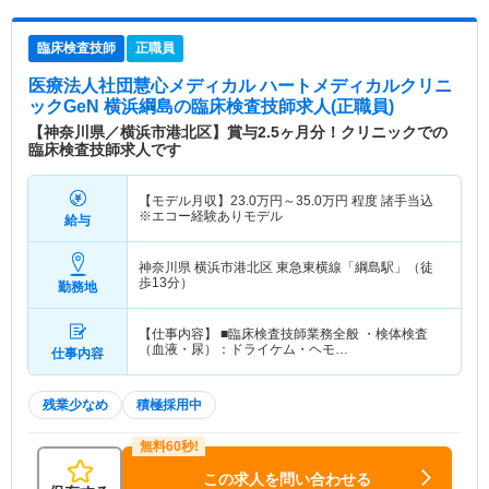
臨床検査技師
正職員
医療法人社団慧心メディカル ハートメディカルクリニ
ックGeN 横浜綱島
の臨床検査技師求人(正職員)
【神奈川県／横浜市港北区】賞与2.5ヶ月分！クリニックでの
臨床検査技師求人です
【モデル月収】
23.0
万円～
35.0
万円
程度 諸手当込
※エコー経験ありモデル
給与
神奈川県 横浜市港北区
東急東横線「綱島駅」（徒
歩13分）
勤務地
【仕事内容】 ■臨床検査技師業務全般 ・検体検査
（血液・尿）：ドライケム・ヘモ…
仕事内容
残業少なめ
積極採用中
この求人を問い合わせる