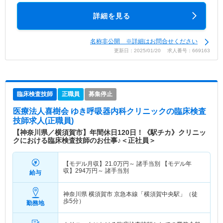
詳細を見る
名称非公開 ※詳細はお問合せください
更新日：2025/01/20 求人番号：669163
臨床検査技師
正職員
募集停止
医療法人喜樹会 ゆき呼吸器内科クリニック
の臨床検査
技師求人(正職員)
【神奈川県／横須賀市】年間休日120日！《駅チカ》クリニッ
クにおける臨床検査技師のお仕事♪＜正社員＞
【モデル月収】
21.0
万円～
諸手当別 【モデル年
収】
294
万円～
諸手当別
給与
神奈川県 横須賀市
京急本線「横須賀中央駅」（徒
歩5分）
勤務地