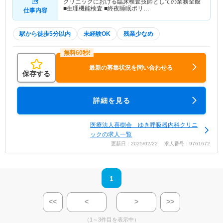
クリニックにおける臨床検査技師としての業務全般
■生理機能検査 ■終夜睡眠ポリ…
仕事内容
駅から徒歩5分以内
未経験OK
残業少なめ
最新の募集状況を問い合わせる
保存する
詳細を見る
医療法人喜樹会 ゆき呼吸器内科クリニ
ックの求人一覧
更新日：2025/02/22 求人番号：9761672
1
<<
<
>
>>
（1～3件目を表示中）