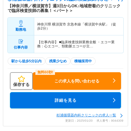
【神奈川県／横須賀市】週3日からOK♪地域密着のクリニック
で臨床検査技師の募集！＜パート＞
神奈川県 横須賀市
京急本線「横須賀中央駅」（徒
歩2分）
勤務地
【仕事内容】 ■臨床検査技師業務全般 ・エコー業
務：心エコー、頸動脈エコーが主…
仕事内容
駅から徒歩5分以内
残業少なめ
積極採用中
この求人を問い合わせる
保存する
詳細を見る
杉浦循環器内科クリニックの求人一覧
更新日：2025/01/20 求人番号：9044309