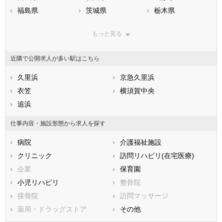
福島県
茨城県
栃木県
群馬県
埼玉県
千葉県
もっと見る
東京都
神奈川県
新潟県
山梨県
長野県
富山県
近隣で公開求人が多い駅はこちら
石川県
福井県
岐阜県
静岡県
久里浜
愛知県
京急久里浜
三重県
滋賀県
衣笠
京都府
横須賀中央
大阪府
兵庫県
追浜
奈良県
和歌山県
鳥取県
島根県
岡山県
仕事内容・施設形態から求人を探す
広島県
山口県
徳島県
病院
介護福祉施設
香川県
愛媛県
高知県
クリニック
訪問リハビリ(在宅医療)
福岡県
佐賀県
長崎県
企業
保育園
熊本県
大分県
宮崎県
小児リハビリ
整骨院
鹿児島県
沖縄県
接骨院
訪問マッサージ
薬局・ドラッグストア
その他