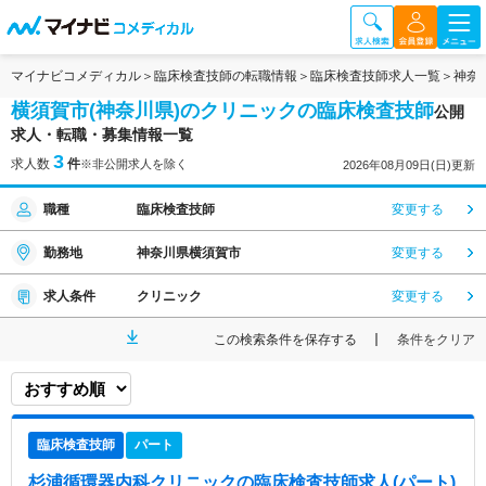
マイナビコメディカル
臨床検査技師の転職情報
臨床検査技師求人一覧
神奈
横須賀市(神奈川県)のクリニックの臨床検査技師
公開
求人・転職・募集情報一覧
3
求人数
件
※非公開求人を除く
2026年08月09日(日)更新
職種
臨床検査技師
変更する
勤務地
神奈川県横須賀市
変更する
求人条件
クリニック
変更する
この検索条件を保存する
条件をクリア
臨床検査技師
パート
杉浦循環器内科クリニック
の臨床検査技師求人(パート)