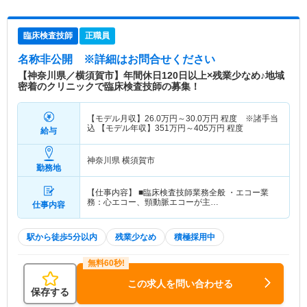
臨床検査技師
正職員
名称非公開
※詳細はお問合せください
【神奈川県／横須賀市】年間休日120日以上×残業少なめ♪地域
密着のクリニックで臨床検査技師の募集！
【モデル月収】
26.0
万円～
30.0
万円
程度 ※諸手当
込 【モデル年収】
351
万円～
405
万円
程度
給与
神奈川県 横須賀市
勤務地
【仕事内容】 ■臨床検査技師業務全般 ・エコー業
務：心エコー、頸動脈エコーが主…
仕事内容
駅から徒歩5分以内
残業少なめ
積極採用中
この求人を問い合わせる
保存する