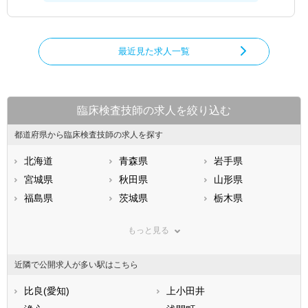
最近見た求人一覧
臨床検査技師の求人を絞り込む
都道府県から臨床検査技師の求人を探す
北海道
青森県
岩手県
宮城県
秋田県
山形県
福島県
茨城県
栃木県
群馬県
埼玉県
千葉県
もっと見る
東京都
神奈川県
新潟県
山梨県
長野県
富山県
近隣で公開求人が多い駅はこちら
石川県
福井県
岐阜県
静岡県
比良(愛知)
愛知県
上小田井
三重県