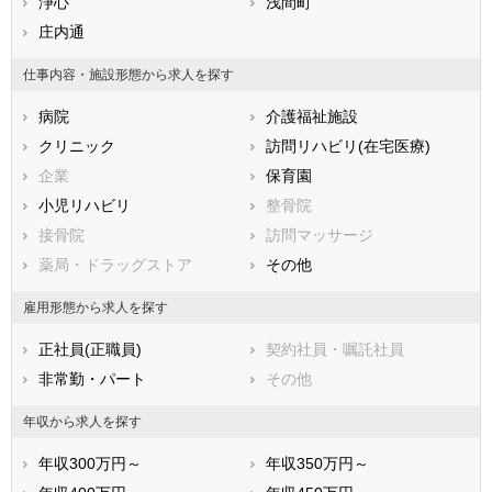
滋賀県
浄心
京都府
浅間町
大阪府
兵庫県
庄内通
奈良県
和歌山県
鳥取県
島根県
岡山県
仕事内容・施設形態から求人を探す
広島県
山口県
徳島県
病院
介護福祉施設
香川県
愛媛県
高知県
クリニック
訪問リハビリ(在宅医療)
福岡県
佐賀県
長崎県
企業
保育園
熊本県
大分県
宮崎県
小児リハビリ
整骨院
鹿児島県
沖縄県
接骨院
訪問マッサージ
薬局・ドラッグストア
その他
雇用形態から求人を探す
正社員(正職員)
契約社員・嘱託社員
非常勤・パート
その他
年収から求人を探す
年収300万円～
年収350万円～