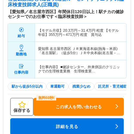
床検査技師求人(正職員)
【愛知県／名古屋市西区】年間休日120日以上！駅チカの健診
センターでのお仕事です＜臨床検査技師＞
【モデル月収】
20.3
万円～
31.4
万円
程度 【モデル
年収】
355
万円～
471
万円
程度 賞与込
給与
愛知県 名古屋市西区
ＪＲ東海道本線(熱海－米原)
「名古屋駅」（徒歩5分）ＪＲ中央本線(名古屋－塩
勤務地
尻)「名古屋駅」（徒歩5分） 他
【仕事内容】 ■健診センター、外来併設のクリニッ
クでの生理検査業務 生理検査業…
仕事内容
駅から徒歩5分以内
車通勤可
残業少なめ
託児所・育児補助
この求人を問い合わせる
保存する
詳細を見る