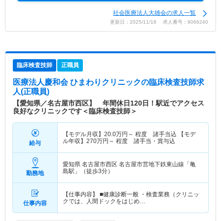
社会医療法人大雄会の求人一覧
更新日：2025/11/18 求人番号：9066240
臨床検査技師
正職員
医療法人慶和会 ひまわりクリニック
の臨床検査技師求
人(正職員)
【愛知県／名古屋市西区】 年間休日120日！駅近でアクセス
良好なクリニックです＜臨床検査技師＞
【モデル月収】
20.0
万円～
程度 諸手当込 【モデ
ル年収】
270
万円～
程度 諸手当・賞与込
給与
愛知県 名古屋市西区
名古屋市営地下鉄東山線「亀
島駅」（徒歩3分）
勤務地
【仕事内容】 ■健康診断一般 ・検査業務（クリニッ
クでは、人間ドックをはじめ…
仕事内容