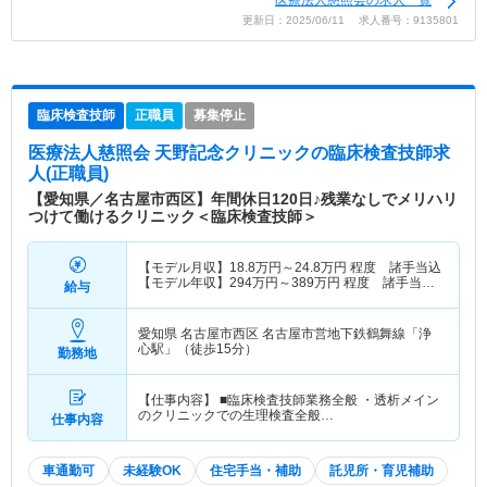
医療法人慈照会の求人一覧
更新日：2025/06/11 求人番号：9135801
臨床検査技師
正職員
募集停止
医療法人慈照会 天野記念クリニック
の臨床検査技師求
人(正職員)
【愛知県／名古屋市西区】年間休日120日♪残業なしでメリハリ
つけて働けるクリニック＜臨床検査技師＞
【モデル月収】
18.8
万円～
24.8
万円
程度 諸手当込
【モデル年収】
294
万円～
389
万円
程度 諸手当・
給与
賞与込
愛知県 名古屋市西区
名古屋市営地下鉄鶴舞線「浄
心駅」（徒歩15分）
勤務地
【仕事内容】 ■臨床検査技師業務全般 ・透析メイン
のクリニックでの生理検査全般…
仕事内容
車通勤可
未経験OK
住宅手当・補助
託児所・育児補助