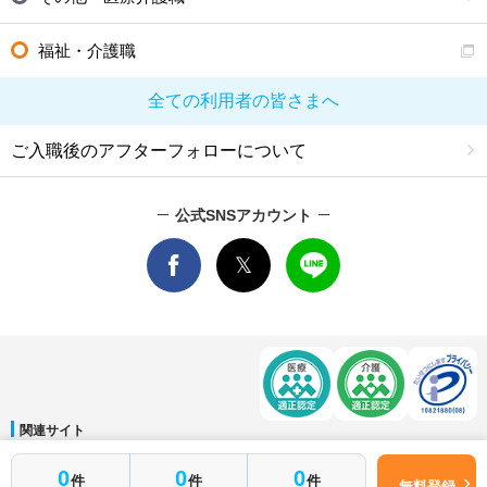
福祉・介護職
全ての利用者の皆さまへ
ご入職後のアフターフォローについて
公式SNSアカウント
関連サイト
マイナビDOCTOR
│
マイナビ看護師
│
マイナビ薬剤師
│
マイナビ保育士
0
0
0
件
件
件
運営会社
無料登録