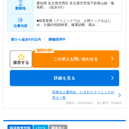
愛知県 名古屋市西区
名古屋市営地下鉄東山線「亀
島駅」（徒歩3分）
勤務地
■検査業務（クリニックでは、人間ドックをはじ
め、大腸内視鏡検査、健康診断、痛み…
仕事内容
駅から徒歩5分以内
積極採用中
この求人を問い合わせる
保存する
詳細を見る
医療法人慶和会 ひまわりクリニックの
求人一覧
更新日：2025/04/07 求人番号：516686
臨床検査技師
パート
募集停止