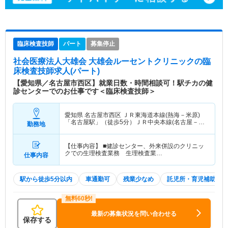
臨床検査技師
パート
募集停止
社会医療法人大雄会 大雄会ルーセントクリニック
の臨
床検査技師求人(パート)
【愛知県／名古屋市西区】就業日数・時間相談可！駅チカの健
診センターでのお仕事です＜臨床検査技師＞
愛知県 名古屋市西区
ＪＲ東海道本線(熱海－米原)
「名古屋駅」（徒歩5分）ＪＲ中央本線(名古屋－塩
勤務地
尻)「名古屋駅」（徒歩5分） 他
【仕事内容】 ■健診センター、外来併設のクリニッ
クでの生理検査業務 生理検査業…
仕事内容
駅から徒歩5分以内
車通勤可
残業少なめ
託児所・育児補助
最新の募集状況を問い合わせる
保存する