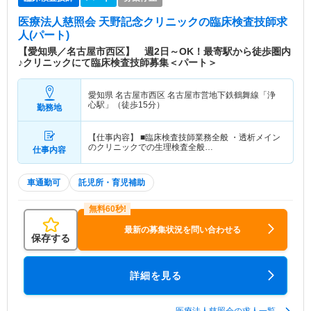
医療法人慈照会 天野記念クリニック
の臨床検査技師求
人(パート)
【愛知県／名古屋市西区】 週2日～OK！最寄駅から徒歩圏内
♪クリニックにて臨床検査技師募集＜パート＞
愛知県 名古屋市西区
名古屋市営地下鉄鶴舞線「浄
心駅」（徒歩15分）
勤務地
【仕事内容】 ■臨床検査技師業務全般 ・透析メイン
のクリニックでの生理検査全般…
仕事内容
車通勤可
託児所・育児補助
最新の募集状況を問い合わせる
保存する
詳細を見る