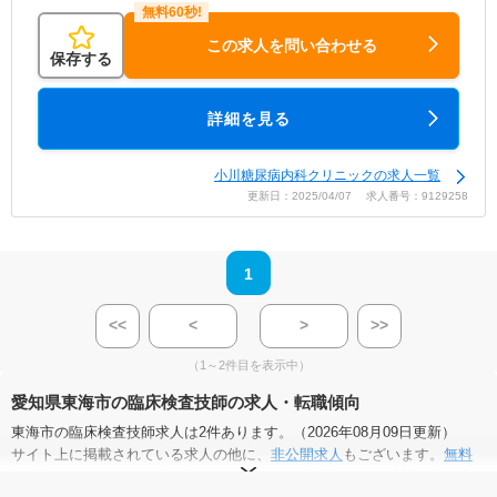
この求人を問い合わせる
保存する
詳細を見る
小川糖尿病内科クリニックの求人一覧
更新日：2025/04/07 求人番号：9129258
1
<<
<
>
>>
（1～2件目を表示中）
愛知県東海市の臨床検査技師の求人・転職傾向
東海市の臨床検査技師求人は2件あります。（2026年08月09日更新）
サイト上に掲載されている求人の他に、
非公開求人
もございます。
無料
転職支援サービス
にお申し込みいただくと、全求人からご希望条件に合