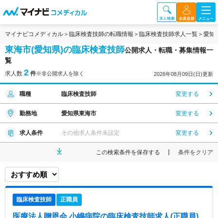
マイナビコメディカル
臨床検査技師の転職情報
臨床検査技師求人一覧
愛知
東海市(愛知県)の臨床検査技師
公開求人・転職・募集情報一
覧
2
求人数
件
※非公開求人を除く
2026年08月09日(日)更新
職種
臨床検査技師
変更する
勤務地
愛知県東海市
変更する
求人条件
その他求人条件未設定
変更する
この検索条件を保存する
条件をクリア
臨床検査技師
正職員
医療法人贈恩会 小嶋病院
の臨床検査技師求人(正職員)