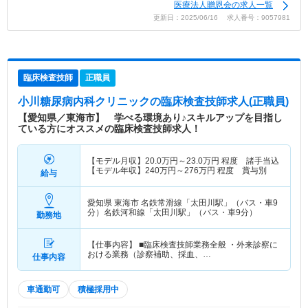
医療法人贈恩会の求人一覧
更新日：2025/06/16 求人番号：9057981
臨床検査技師
正職員
小川糖尿病内科クリニック
の臨床検査技師求人(正職員)
【愛知県／東海市】 学べる環境あり♪スキルアップを目指し
ている方にオススメの臨床検査技師求人！
【モデル月収】
20.0
万円～
23.0
万円
程度 諸手当込
【モデル年収】
240
万円～
276
万円
程度 賞与別
給与
愛知県 東海市
名鉄常滑線「太田川駅」（バス・車9
分）名鉄河和線「太田川駅」（バス・車9分）
勤務地
【仕事内容】 ■臨床検査技師業務全般 ・外来診察に
おける業務（診察補助、採血、…
仕事内容
車通勤可
積極採用中