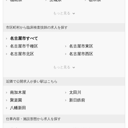
群馬県
埼玉県
千葉県
もっと見る
東京都
神奈川県
新潟県
山梨県
長野県
富山県
市区町村から臨床検査技師の求人を探す
石川県
福井県
岐阜県
静岡県
名古屋市すべて
愛知県
三重県
滋賀県
名古屋市千種区
京都府
名古屋市東区
大阪府
兵庫県
名古屋市北区
奈良県
名古屋市西区
和歌山県
鳥取県
名古屋市中村区
島根県
名古屋市中区
岡山県
もっと見る
広島県
名古屋市昭和区
山口県
名古屋市瑞穂区
徳島県
香川県
名古屋市熱田区
愛媛県
名古屋市中川区
高知県
近隣で公開求人が多い駅はこちら
福岡県
名古屋市港区
佐賀県
名古屋市南区
長崎県
熊本県
名古屋市守山区
南加木屋
大分県
名古屋市緑区
太田川
宮崎県
鹿児島県
名古屋市名東区
聚楽園
沖縄県
名古屋市天白区
新日鉄前
市部
八幡新田
豊橋市
岡崎市
仕事内容・施設形態から求人を探す
一宮市
瀬戸市