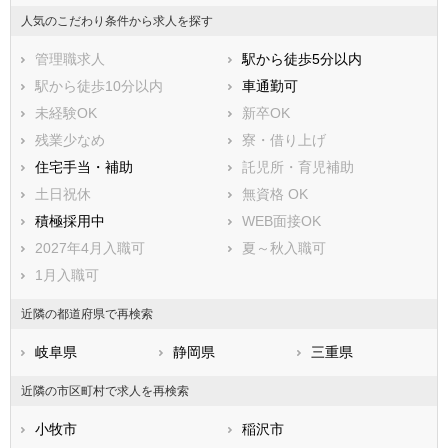
西春日井郡豊山町
丹羽郡大口町
人気のこだわり条件から求人を探す
丹羽郡扶桑町
海部郡大治町
管理職求人
駅から徒歩5分以内
海部郡蟹江町
海部郡飛島村
駅から徒歩10分以内
車通勤可
知多郡阿久比町
知多郡東浦町
未経験OK
新卒OK
知多郡南知多町
知多郡美浜町
残業少なめ
寮・借り上げ
知多郡武豊町
額田郡幸田町
住宅手当・補助
託児所・育児補助
北設楽郡設楽町
北設楽郡東栄町
土日祝休
無資格 OK
北設楽郡豊根村
積極採用中
WEB面接OK
2027年4月入職可
夏～秋入職可
1月入職可
近隣の都道府県で再検索
岐阜県
静岡県
三重県
近隣の市区町村で求人を再検索
小牧市
稲沢市