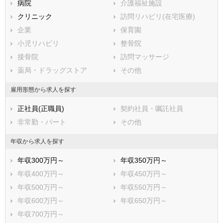
病院
介護福祉施設
半田市
春日井市
クリニック
訪問リハビリ(在宅医療)
豊川市
津島市
企業
保育園
碧南市
刈谷市
小児リハビリ
整骨院
豊田市
安城市
接骨院
訪問マッサージ
西尾市
蒲郡市
薬局・ドラッグストア
その他
犬山市
常滑市
江南市
小牧市
雇用形態から求人を探す
稲沢市
新城市
正社員(正職員)
契約社員・嘱託社員
東海市
大府市
非常勤・パート
その他
知多市
知立市
尾張旭市
高浜市
年収から求人を探す
岩倉市
豊明市
年収300万円～
年収350万円～
日進市
田原市
年収400万円～
年収450万円～
愛西市
清須市
年収500万円～
年収550万円～
北名古屋市
弥富市
年収600万円～
年収650万円～
みよし市
あま市
年収700万円～
長久手市
愛知郡東郷町