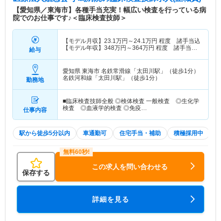
【愛知県／東海市】各種手当充実！幅広い検査を行っている病
院でのお仕事です♪＜臨床検査技師＞
【モデル月収】
23.1
万円～
24.1
万円
程度 諸手当込
【モデル年収】
348
万円～
364
万円
程度 諸手当・
給与
賞与込
愛知県 東海市
名鉄常滑線「太田川駅」（徒歩1分）
名鉄河和線「太田川駅」（徒歩1分）
勤務地
■臨床検査技師全般 ◎検体検査 一般検査 ◎生化学
検査 ◎血液学的検査 ◎免疫…
仕事内容
駅から徒歩5分以内
車通勤可
住宅手当・補助
積極採用中
この求人を問い合わせる
保存する
詳細を見る