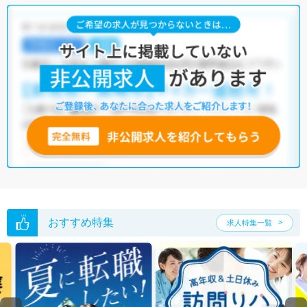
う求人を提案させていただきます。
東海市の臨床検査技師求人では以下のような条件が人気です。
・
積極採用中
・
住宅手当・補助あり
・
正社員(正職員)
・
病院
・
ク
リニック
他の条件でも人気の求人がございますので、「こだわり条件」から検索
いただくか、お気軽にお問い合わせください。
全国の臨床検査技師求人
から検索いただくことも可能です。
無料転職支援サービス
にお申し込みいただくと、ご希望条件をヒアリン
グした上で求人をご提案いたします。
ご希望条件がまだ定まっていない方は
人気の希望条件をピックアップし
た求人特集
をぜひご活用ください。
転職支援の他、情報収集や募集状況の確認も、お気軽にご相談くださ
い。
おすすめ特集
求人特集一覧