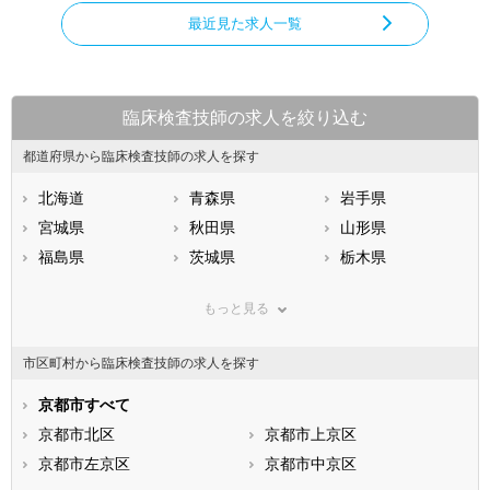
最近見た求人一覧
臨床検査技師の求人を絞り込む
都道府県から臨床検査技師の求人を探す
北海道
青森県
岩手県
宮城県
秋田県
山形県
福島県
茨城県
栃木県
群馬県
埼玉県
千葉県
もっと見る
東京都
神奈川県
新潟県
山梨県
長野県
富山県
市区町村から臨床検査技師の求人を探す
石川県
福井県
岐阜県
静岡県
京都市すべて
愛知県
三重県
滋賀県
京都市北区
京都府
京都市上京区
大阪府
兵庫県
京都市左京区
奈良県
京都市中京区
和歌山県