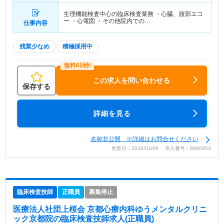
生理機能検査中心の臨床検査業務 ・心臓、腹部エコ
ー ・心電図 ・その他院内での…
仕事内容
残業少なめ
積極採用中
この求人を問い合わせる
保存する
詳細を見る
名称非公開 ※詳細はお問合せください
更新日：2026/01/09 求人番号：9080953
臨床検査技師
正職員
募集停止
医療法人社団上桜会 京都心療内科ゆうメンタルクリニ
ック京都院
の臨床検査技師求人(正職員)