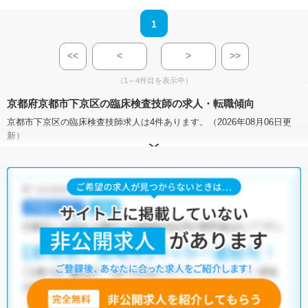
1
<<
<
>
>>
（1～4件目を表示中）
京都府京都市下京区の臨床検査技師の求人・転職傾向
京都市下京区の臨床検査技師求人は4件あります。（2026年08月06日更
新）
サイト上に掲載されている求人の他に、
非公開求人
もございます。
無料
転職支援サービス
にお申し込みいただくと、全求人からご希望条件に合
う求人を提案させていただきます。
京都市下京区の臨床検査技師求人では以下のような条件が人気です。
・
積極採用中
・
残業少なめ
・
住宅手当・補助あり
・
正社員(正職員)
・
病院
・
クリニック
他の条件でも人気の求人がございますので、「こだわり条件」から検索
いただくか、お気軽にお問い合わせください。
全国の臨床検査技師求人
から検索いただくことも可能です。