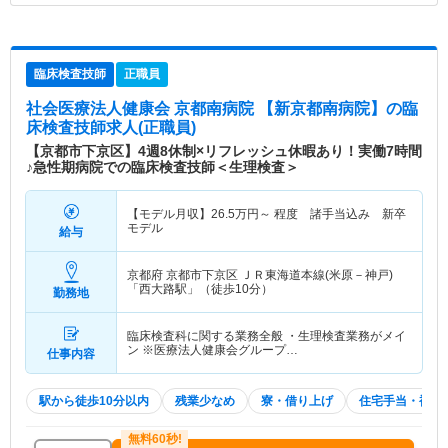
臨床検査技師
正職員
社会医療法人健康会 京都南病院 【新京都南病院】
の臨
床検査技師求人(正職員)
【京都市下京区】4週8休制×リフレッシュ休暇あり！実働7時間
♪急性期病院での臨床検査技師＜生理検査＞
【モデル月収】
26.5
万円～
程度 諸手当込み 新卒
モデル
給与
京都府 京都市下京区
ＪＲ東海道本線(米原－神戸)
「西大路駅」（徒歩10分）
勤務地
臨床検査科に関する業務全般 ・生理検査業務がメイ
ン ※医療法人健康会グループ…
仕事内容
駅から徒歩10分以内
残業少なめ
寮・借り上げ
住宅手当・補助