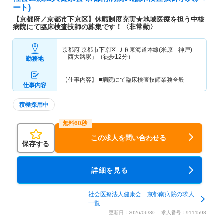
ート)
【京都府／京都市下京区】休暇制度充実★地域医療を担う中核
病院にて臨床検査技師の募集です！〈非常勤〉
京都府 京都市下京区
ＪＲ東海道本線(米原－神戸)
「西大路駅」（徒歩12分）
勤務地
【仕事内容】 ■病院にて臨床検査技師業務全般
仕事内容
積極採用中
この求人を問い合わせる
保存する
詳細を見る
社会医療法人健康会 京都南病院の求人
一覧
更新日：2026/06/30 求人番号：9111598