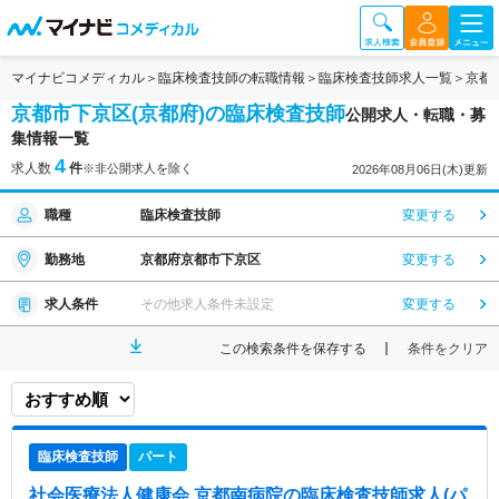
マイナビコメディカル
臨床検査技師の転職情報
臨床検査技師求人一覧
京都
京都市下京区(京都府)の臨床検査技師
公開求人・転職・募
集情報一覧
4
求人数
件
※非公開求人を除く
2026年08月06日(木)更新
職種
臨床検査技師
変更する
勤務地
京都府京都市下京区
変更する
求人条件
その他求人条件未設定
変更する
この検索条件を保存する
条件をクリア
臨床検査技師
パート
社会医療法人健康会 京都南病院
の臨床検査技師求人(パ