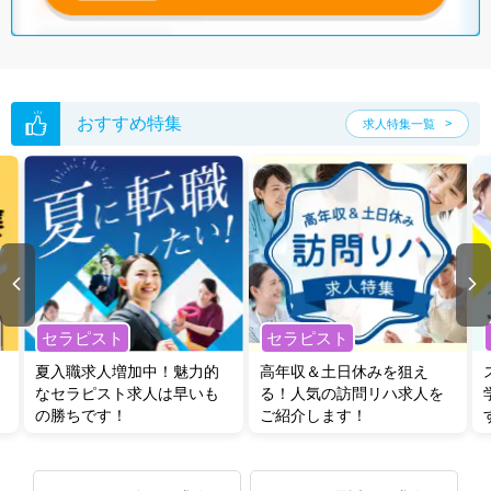
無料転職支援サービス
にお申し込みいただくと、ご希望条件をヒアリン
グした上で求人をご提案いたします。
ご希望条件がまだ定まっていない方は
人気の希望条件をピックアップし
た求人特集
をぜひご活用ください。
転職支援の他、情報収集や募集状況の確認も、お気軽にご相談くださ
い。
おすすめ特集
求人特集一覧
セラピスト
セラピスト
夏入職求人増加中！魅力的
高年収＆土日休みを狙え
なセラピスト求人は早いも
る！人気の訪問リハ求人を
の勝ちです！
ご紹介します！