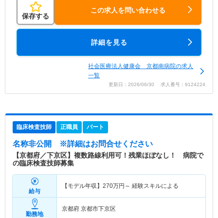
この求人を問い合わせる
保存する
詳細を見る
社会医療法人健康会 京都南病院の求人
一覧
更新日：2026/06/30 求人番号：9124224
臨床検査技師
正職員
パート
名称非公開
※詳細はお問合せください
【京都府／下京区】複数路線利用可！残業ほぼなし！ 病院で
の臨床検査技師募集
【モデル年収】
270
万円～
経験スキルによる
給与
京都府 京都市下京区
勤務地