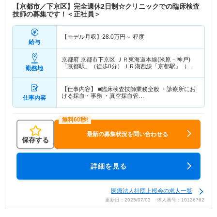
【京都市／下京区】完全週休2日制☆クリニックでの臨床検査
技師の募集です！＜正社員＞
【モデル月収】
28.0
万円～
程度
給与
京都府 京都市下京区
ＪＲ東海道本線(米原－神戸)
「京都駅」（徒歩0分）ＪＲ湖西線「京都駅」（徒
勤務地
歩0分） 他
【仕事内容】 ■臨床検査技師業務全般 ・診療所にお
ける採血・事務 ・真空採血管…
仕事内容
最新の募集状況を問い合わせる
保存する
詳細を見る
医療法人社団上桜会の求人一覧
更新日：2025/07/03 求人番号：10126762