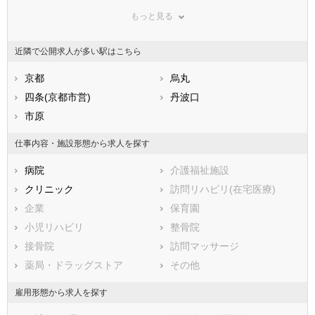
鳥取県
京都市東山区
島根県
京都市下京区
岡山県
もっと見る
広島県
京都市南区
山口県
京都市右京区
徳島県
香川県
京都市伏見区
愛媛県
京都市山科区
高知県
近隣で公開求人が多い駅はこちら
福岡県
京都市西京区
佐賀県
長崎県
熊本県
市部
京都
大分県
烏丸
宮崎県
鹿児島県
福知山市
四条(京都市営)
沖縄県
舞鶴市
丹波口
綾部市
市原
宇治市
宮津市
亀岡市
仕事内容・施設形態から求人を探す
城陽市
向日市
病院
介護福祉施設
長岡京市
八幡市
クリニック
訪問リハビリ(在宅医療)
京田辺市
京丹後市
企業
保育園
南丹市
木津川市
小児リハビリ
整骨院
乙訓郡大山崎町
久世郡久御山町
接骨院
訪問マッサージ
綴喜郡井手町
綴喜郡宇治田原町
薬局・ドラッグストア
その他
相楽郡笠置町
相楽郡和束町
相楽郡精華町
相楽郡南山城村
雇用形態から求人を探す
船井郡京丹波町
与謝郡伊根町