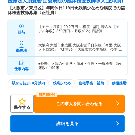
医療法人朋愛会 朋愛病院
の臨床検査技師求人(正職員)
【大阪市／東成区】年間休日119日★残業少なめ◎病院での臨
床検査技師募集〈正社員〉
【モデル月収】
29.2
万円～
程度 諸手当込み 【モ
デル年収】
350
万円～
月収×12ヶ月計算
給与
大阪府 大阪市東成区
大阪市営千日前線「今里(大阪
メトロ)駅」（徒歩8分）大阪市営今里筋線「今里(大
勤務地
阪メトロ)駅」（徒歩8分）
■外来、入院の生化学・血液・生理・一般検査 〈病
床数〉199床
仕事内容
駅から徒歩10分以内
残業少なめ
住宅手当・補助
積極採用中
この求人を問い合わせる
保存する
詳細を見る