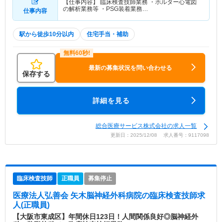
【仕事内容】 臨床検査技師業務 ・ホルター心電図
の解析業務等 ・PSG装着業務…
仕事内容
駅から徒歩10分以内
住宅手当・補助
最新の募集状況を問い合わせる
保存する
詳細を見る
総合医療サービス株式会社の求人一覧
更新日：2025/12/08 求人番号：9117098
臨床検査技師
正職員
募集停止
医療法人弘善会 矢木脳神経外科病院
の臨床検査技師求
人(正職員)
【大阪市東成区】年間休日123日！人間関係良好◎脳神経外