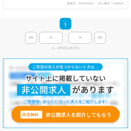
更新日：2025/04/07 求人番号：519934
1
<<
<
>
>>
（1～4件目を表示中）