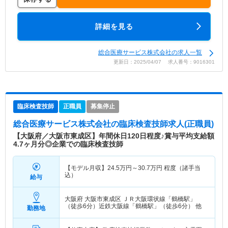
詳細を見る
総合医療サービス株式会社の求人一覧
更新日：2025/04/07 求人番号：9016301
臨床検査技師
正職員
募集停止
総合医療サービス株式会社
の臨床検査技師求人(正職員)
【大阪府／大阪市東成区】年間休日120日程度♪賞与平均支給額
4.7ヶ月分◎企業での臨床検査技師
【モデル月収】
24.5
万円～
30.7
万円
程度（諸手当
込）
給与
大阪府 大阪市東成区
ＪＲ大阪環状線「鶴橋駅」
（徒歩6分）近鉄大阪線「鶴橋駅」（徒歩6分） 他
勤務地