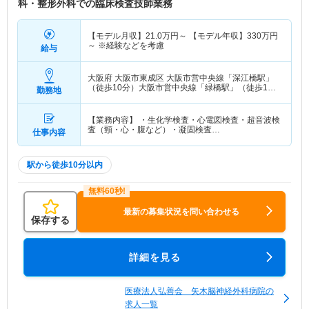
科・整形外科での臨床検査技師業務
【モデル月収】
21.0
万円～
【モデル年収】
330
万円
～
※経験などを考慮
給与
大阪府 大阪市東成区
大阪市営中央線「深江橋駅」
（徒歩10分）大阪市営中央線「緑橋駅」（徒歩10
勤務地
分） 他
【業務内容】 ・生化学検査・心電図検査・超音波検
査（頸・心・腹など）・凝固検査…
仕事内容
駅から徒歩10分以内
最新の募集状況を問い合わせる
保存する
詳細を見る
医療法人弘善会 矢木脳神経外科病院の
求人一覧