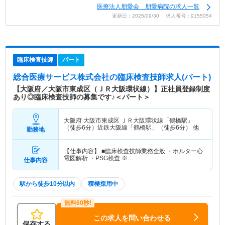
医療法人朋愛会 朋愛病院の求人一覧
更新日：2025/09/30 求人番号：9155054
臨床検査技師
パート
総合医療サービス株式会社
の臨床検査技師求人(パート)
【大阪府／大阪市東成区（ＪＲ大阪環状線）】正社員登録制度
あり◎臨床検査技師の募集です♪＜パート＞
大阪府 大阪市東成区
ＪＲ大阪環状線「鶴橋駅」
（徒歩6分）近鉄大阪線「鶴橋駅」（徒歩6分） 他
勤務地
【仕事内容】 ■臨床検査技師業務全般 ・ホルター心
電図解析 ・PSG検査 ※…
仕事内容
駅から徒歩10分以内
積極採用中
この求人を問い合わせる
保存する