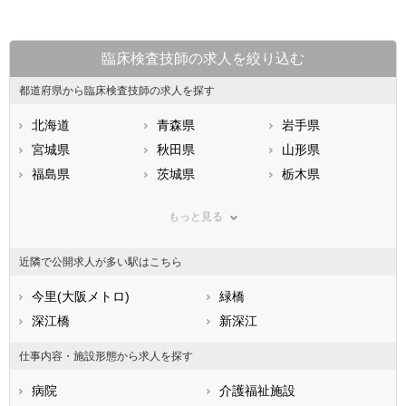
臨床検査技師の求人を絞り込む
都道府県から臨床検査技師の求人を探す
北海道
青森県
岩手県
宮城県
秋田県
山形県
福島県
茨城県
栃木県
群馬県
埼玉県
千葉県
もっと見る
東京都
神奈川県
新潟県
山梨県
長野県
富山県
近隣で公開求人が多い駅はこちら
石川県
福井県
岐阜県
静岡県
今里(大阪メトロ)
愛知県
緑橋
三重県
滋賀県
深江橋
京都府
新深江
大阪府
兵庫県
奈良県
和歌山県
仕事内容・施設形態から求人を探す
鳥取県
島根県
岡山県
病院
介護福祉施設
広島県
山口県
徳島県