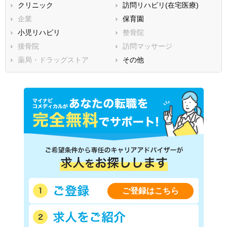
クリニック
訪問リハビリ(在宅医療)
香川県
愛媛県
高知県
企業
保育園
福岡県
佐賀県
長崎県
小児リハビリ
整骨院
熊本県
大分県
宮崎県
接骨院
訪問マッサージ
鹿児島県
沖縄県
薬局・ドラッグストア
その他
ご登録はこちら