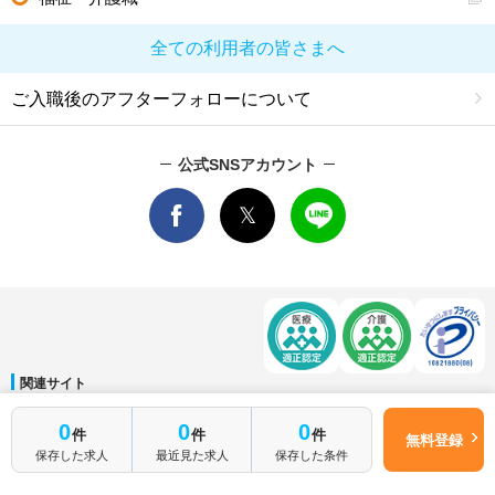
全ての利用者の皆さまへ
ご入職後のアフターフォローについて
公式SNSアカウント
関連サイト
マイナビDOCTOR
│
マイナビ看護師
│
マイナビ薬剤師
│
マイナビ保育士
0
0
0
件
件
件
運営会社
無料登録
保存した求人
最近見た求人
保存した条件
会社概要
│
ご利用規約
│
個人情報保護方針
│
サイトマップ
│
お問い合わせ
Copyright © Mynavi Corporation