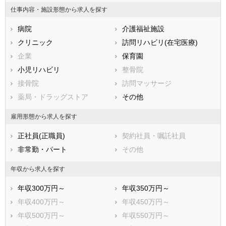
兵庫県
奈良県
和歌山県
仕事内容・施設形態から求人を探す
鳥取県
島根県
岡山県
病院
介護福祉施設
広島県
山口県
徳島県
クリニック
訪問リハビリ(在宅医療)
香川県
愛媛県
高知県
企業
保育園
福岡県
佐賀県
長崎県
小児リハビリ
整骨院
熊本県
大分県
宮崎県
接骨院
訪問マッサージ
鹿児島県
沖縄県
薬局・ドラッグストア
その他
雇用形態から求人を探す
正社員(正職員)
契約社員・嘱託社員
非常勤・パート
その他
年収から求人を探す
年収300万円～
年収350万円～
年収400万円～
年収450万円～
年収500万円～
年収550万円～