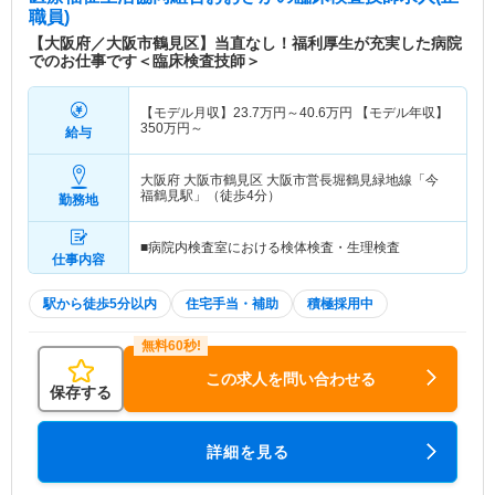
職員)
【大阪府／大阪市鶴見区】当直なし！福利厚生が充実した病院
でのお仕事です＜臨床検査技師＞
【モデル月収】
23.7
万円～
40.6
万円
【モデル年収】
350
万円～
給与
大阪府 大阪市鶴見区
大阪市営長堀鶴見緑地線「今
福鶴見駅」（徒歩4分）
勤務地
■病院内検査室における検体検査・生理検査
仕事内容
駅から徒歩5分以内
住宅手当・補助
積極採用中
この求人を問い合わせる
保存する
詳細を見る