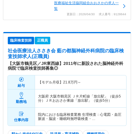
医療福祉生活協同組合おおさかの求人一
覧
更新日：2026/04/30 求人番号：9128644
臨床検査技師
正職員
社会医療法人ささき会 藍の都脳神経外科病院
の臨床検
査技師求人(正職員)
【大阪市鶴見区／JR東西線】2011年に新設された脳神経外科
病院で臨床検査技師募集◎
【モデル月収】
21.8
万円～
給与
大阪府 大阪市鶴見区
ＪＲ片町線「放出駅」（徒歩5
分）ＪＲおおさか東線「放出駅」（徒歩5分）
勤務地
院内における臨床検査業務 生理検査：心電図・血圧
脈波・脳波・睡眠時無呼吸検査・…
仕事内容