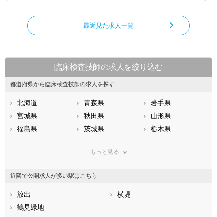
最近見た求人一覧
臨床検査技師の求人を絞り込む
都道府県から臨床検査技師の求人を探す
北海道
青森県
岩手県
宮城県
秋田県
山形県
福島県
茨城県
栃木県
群馬県
埼玉県
千葉県
もっと見る
東京都
神奈川県
新潟県
山梨県
長野県
富山県
近隣で公開求人が多い駅はこちら
石川県
福井県
岐阜県
静岡県
放出
愛知県
横堤
三重県
滋賀県
鶴見緑地
京都府
大阪府