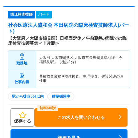
臨床検査技師
パート
社会医療法人盛和会 本田病院
の臨床検査技師求人(パー
ト)
【大阪府／大阪市鶴見区】日祝固定休／午前勤務♪病院での臨
床検査技師募集＜非常勤＞
大阪府 大阪市鶴見区
大阪市営長堀鶴見緑地線「今
福鶴見駅」（徒歩1分）
勤務地
各種検査業務 ■検体検査、生理検査、健診関連のお
仕事
仕事内容
駅から徒歩5分以内
積極採用中
この求人を問い合わせる
保存する
詳細を見る