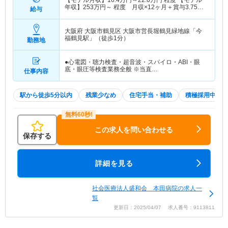
【モデル月収】
16.4
万円～
22.0
万円
程度 【モデル
年収】
253
万円～
程度 月収×12ヶ月＋賞与3.75ヶ
給与
月想定
大阪府 大阪市鶴見区
大阪市営長堀鶴見緑地線「今
福鶴見駅」（徒歩1分）
勤務地
●心電図・聴力検査・超音波・スパイロ・ABI・眼
底・眼圧等検査業務全般 ※当直…
仕事内容
駅から徒歩5分以内
残業少なめ
住宅手当・補助
積極採用中
この求人を問い合わせる
保存する
詳細を見る
社会医療法人盛和会 本田病院の求人一
覧
更新日：2025/04/07 求人番号：9113811