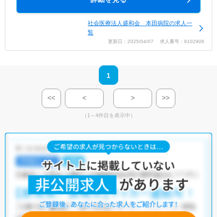
社会医療法人盛和会 本田病院の求人一
覧
更新日：2025/04/07 求人番号：9102906
1
<<
<
>
>>
（1～4件目を表示中）