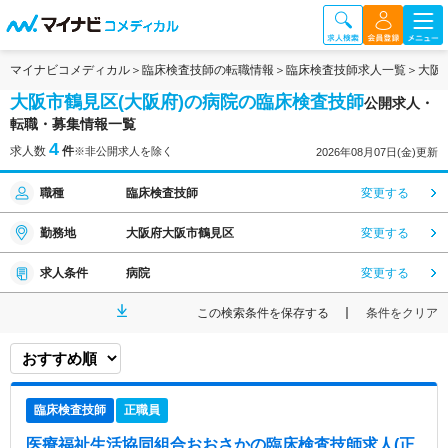
マイナビコメディカル
臨床検査技師の転職情報
臨床検査技師求人一覧
大阪
大阪市鶴見区(大阪府)の病院の臨床検査技師
公開求人・
転職・募集情報一覧
4
求人数
件
※非公開求人を除く
2026年08月07日(金)更新
職種
臨床検査技師
変更する
勤務地
大阪府大阪市鶴見区
変更する
求人条件
病院
変更する
この検索条件を保存する
条件をクリア
臨床検査技師
正職員
医療福祉生活協同組合おおさか
の臨床検査技師求人(正