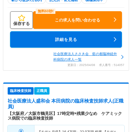
駅から徒歩5分以内
託児所・育児補助
積極採用中
この求人を問い合わせる
保存する
詳細を見る
社会医療法人ささき会 藍の都脳神経外
科病院の求人一覧
更新日：2025/04/08 求人番号：514057
臨床検査技師
正職員
社会医療法人盛和会 本田病院
の臨床検査技師求人(正職
員)
【大阪府／大阪市鶴見区】17時定時×残業少なめ ケアミック
ス病院での臨床検査技師