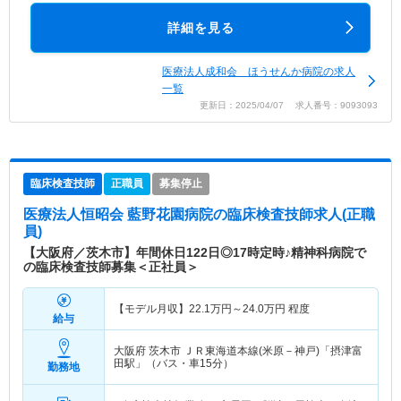
詳細を見る
医療法人成和会 ほうせんか病院の求人
一覧
更新日：2025/04/07 求人番号：9093093
臨床検査技師
正職員
募集停止
医療法人恒昭会 藍野花園病院
の臨床検査技師求人(正職
員)
【大阪府／茨木市】年間休日122日◎17時定時♪精神科病院で
の臨床検査技師募集＜正社員＞
【モデル月収】
22.1
万円～
24.0
万円
程度
給与
大阪府 茨木市
ＪＲ東海道本線(米原－神戸)「摂津富
田駅」（バス・車15分）
勤務地