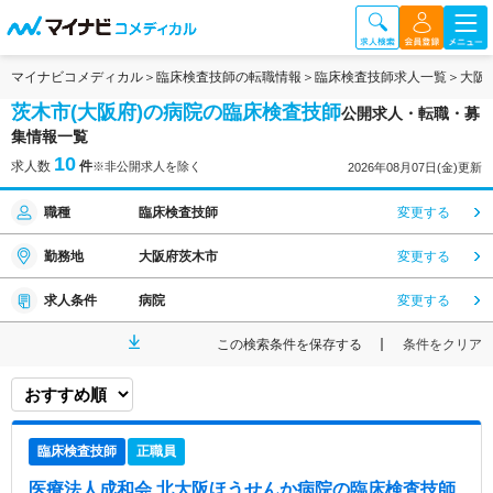
マイナビコメディカル
臨床検査技師の転職情報
臨床検査技師求人一覧
大阪
茨木市(大阪府)の病院の臨床検査技師
公開求人・転職・募
集情報一覧
10
求人数
件
※非公開求人を除く
2026年08月07日(金)更新
職種
臨床検査技師
変更する
勤務地
大阪府茨木市
変更する
求人条件
病院
変更する
この検索条件を保存する
条件をクリア
臨床検査技師
正職員
医療法人成和会 北大阪ほうせんか病院
の臨床検査技師