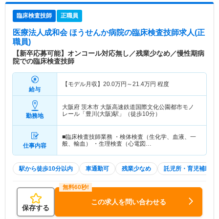
臨床検査技師
正職員
医療法人成和会 ほうせんか病院
の臨床検査技師求人(正
職員)
【新卒応募可能】オンコール対応無し／残業少なめ／慢性期病
院での臨床検査技師
【モデル月収】
20.0
万円～
21.4
万円
程度
給与
大阪府 茨木市
大阪高速鉄道国際文化公園都市モノ
レール「豊川(大阪)駅」（徒歩10分）
勤務地
■臨床検査技師業務 ・検体検査（生化学、血液、一
般、輸血） ・生理検査（心電図…
仕事内容
駅から徒歩10分以内
車通勤可
残業少なめ
託児所・育児補助
この求人を問い合わせる
保存する