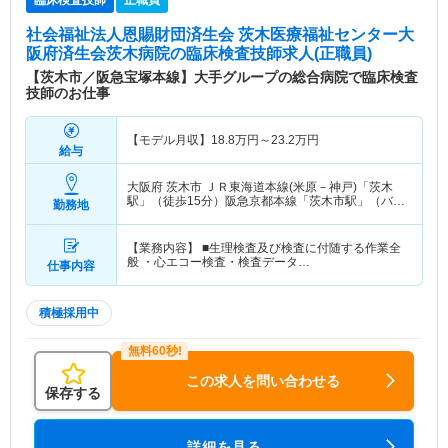
臨床検査技師
正職員
社会福祉法人恩賜財団済生会 茨木医療福祉センター大
阪府済生会茨木病院
の臨床検査技師求人(正職員)
【茨木市／阪急宝塚本線】大手グループの総合病院で臨床検査
技師のお仕事
【モデル月収】
18.8
万円～
23.2
万円
給与
大阪府 茨木市
ＪＲ東海道本線(米原－神戸)「茨木
駅」（徒歩15分）阪急京都本線「茨木市駅」（バ
勤務地
ス・車10分）
【業務内容】 ■生理検査及び検査に付随する作業全
般 ・心エコー検査・検査データ…
仕事内容
積極採用中
この求人を問い合わせる
保存する
詳細を見る