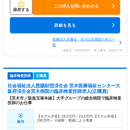
この求人を問い合わせる
保存する
詳細を見る
医療法人京優会 谷川記念病院の求人一
覧
更新日：2026/02/23 求人番号：10202778
臨床検査技師
正職員
社会福祉法人恩賜財団済生会 茨木医療福祉センター大
阪府済生会茨木病院
の臨床検査技師求人(正職員)
【茨木市／阪急宝塚本線】大手グループの総合病院で臨床検査
技師のお仕事
【モデル月収】
19.0
万円～
23.2
万円
【モデル年収】
290
万円～
※経験・実績により考慮
給与