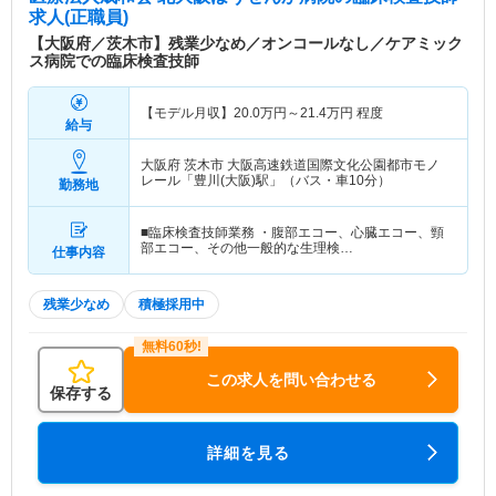
求人(正職員)
【大阪府／茨木市】残業少なめ／オンコールなし／ケアミック
ス病院での臨床検査技師
【モデル月収】
20.0
万円～
21.4
万円
程度
給与
大阪府 茨木市
大阪高速鉄道国際文化公園都市モノ
レール「豊川(大阪)駅」（バス・車10分）
勤務地
■臨床検査技師業務 ・腹部エコー、心臓エコー、頸
部エコー、その他一般的な生理検…
仕事内容
残業少なめ
積極採用中
この求人を問い合わせる
保存する
詳細を見る