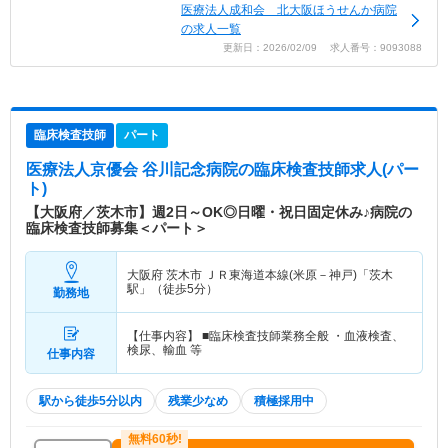
医療法人成和会 北大阪ほうせんか病院
の求人一覧
更新日：2026/02/09 求人番号：9093088
臨床検査技師
パート
医療法人京優会 谷川記念病院
の臨床検査技師求人(パー
ト)
【大阪府／茨木市】週2日～OK◎日曜・祝日固定休み♪病院の
臨床検査技師募集＜パート＞
大阪府 茨木市
ＪＲ東海道本線(米原－神戸)「茨木
駅」（徒歩5分）
勤務地
【仕事内容】 ■臨床検査技師業務全般 ・血液検査、
検尿、輸血 等
仕事内容
駅から徒歩5分以内
残業少なめ
積極採用中