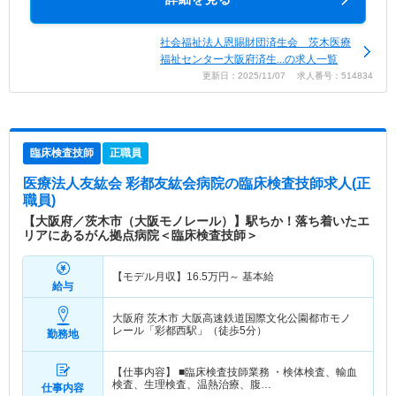
社会福祉法人恩賜財団済生会 茨木医療
福祉センター大阪府済生...の求人一覧
更新日：2025/11/07 求人番号：514834
臨床検査技師
正職員
医療法人友紘会 彩都友紘会病院
の臨床検査技師求人(正
職員)
【大阪府／茨木市（大阪モノレール）】駅ちか！落ち着いたエ
リアにあるがん拠点病院＜臨床検査技師＞
【モデル月収】
16.5
万円～
基本給
給与
大阪府 茨木市
大阪高速鉄道国際文化公園都市モノ
レール「彩都西駅」（徒歩5分）
勤務地
【仕事内容】 ■臨床検査技師業務 ・検体検査、輸血
検査、生理検査、温熱治療、腹…
仕事内容