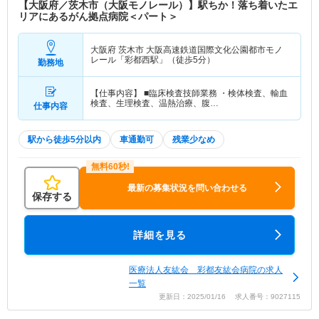
【大阪府／茨木市（大阪モノレール）】駅ちか！落ち着いたエ
リアにあるがん拠点病院＜パート＞
大阪府 茨木市
大阪高速鉄道国際文化公園都市モノ
レール「彩都西駅」（徒歩5分）
勤務地
【仕事内容】 ■臨床検査技師業務 ・検体検査、輸血
検査、生理検査、温熱治療、腹…
仕事内容
駅から徒歩5分以内
車通勤可
残業少なめ
最新の募集状況を問い合わせる
保存する
詳細を見る
医療法人友紘会 彩都友紘会病院の求人
一覧
更新日：2025/01/16 求人番号：9027115