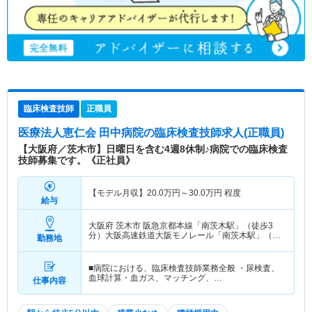
臨床検査技師
正職員
医療法人恵仁会 田中病院
の臨床検査技師求人(正職員)
【大阪府／茨木市】日曜日を含む4週8休制♪病院での臨床検査
技師募集です。《正社員》
【モデル月収】
20.0
万円～
30.0
万円
程度
給与
大阪府 茨木市
阪急京都本線「南茨木駅」（徒歩3
分）大阪高速鉄道大阪モノレール「南茨木駅」（徒
勤務地
歩3分）
■病院における、臨床検査技師業務全般 ・尿検査、
血球計算・血ガス、マッチング、…
仕事内容