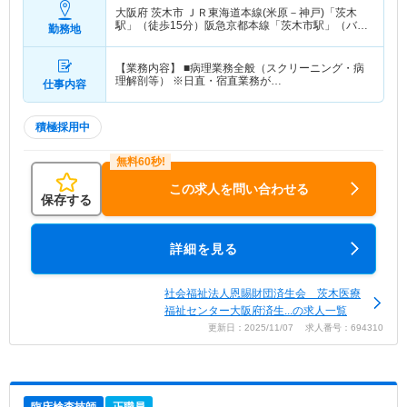
大阪府 茨木市
ＪＲ東海道本線(米原－神戸)「茨木
駅」（徒歩15分）阪急京都本線「茨木市駅」（バ
勤務地
ス・車10分）
【業務内容】 ■病理業務全般（スクリーニング・病
理解剖等） ※日直・宿直業務が…
仕事内容
積極採用中
この求人を問い合わせる
保存する
詳細を見る
社会福祉法人恩賜財団済生会 茨木医療
福祉センター大阪府済生...の求人一覧
更新日：2025/11/07 求人番号：694310