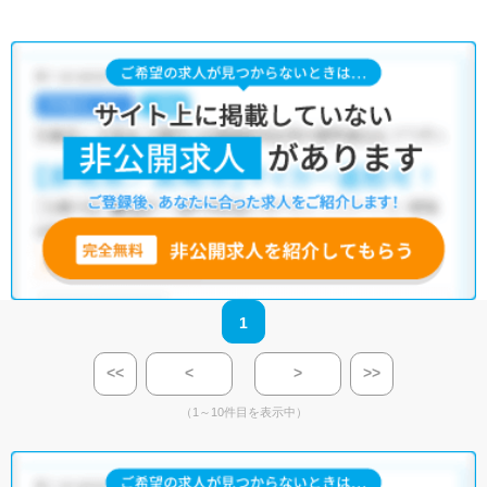
1
<<
<
>
>>
（1～10件目を表示中）