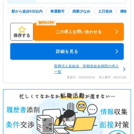
駅から徒歩5分以内
車通勤可
残業少なめ
土日祝休
積極採
この求人を問い合わせる
保存する
詳細を見る
医療法人友紘会 彩都友紘会病院の求人
一覧
更新日：2025/04/16 求人番号：9027126