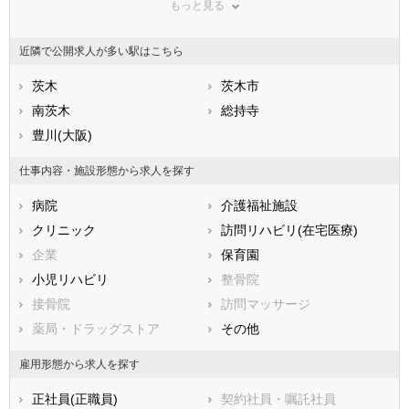
もっと見る
東京都
神奈川県
新潟県
山梨県
長野県
富山県
近隣で公開求人が多い駅はこちら
石川県
福井県
岐阜県
静岡県
茨木
愛知県
茨木市
三重県
滋賀県
南茨木
京都府
総持寺
大阪府
兵庫県
豊川(大阪)
奈良県
和歌山県
鳥取県
島根県
岡山県
仕事内容・施設形態から求人を探す
広島県
山口県
徳島県
病院
介護福祉施設
香川県
愛媛県
高知県
クリニック
訪問リハビリ(在宅医療)
福岡県
佐賀県
長崎県
企業
保育園
熊本県
大分県
宮崎県
小児リハビリ
整骨院
鹿児島県
沖縄県
接骨院
訪問マッサージ
薬局・ドラッグストア
その他
雇用形態から求人を探す
正社員(正職員)
契約社員・嘱託社員