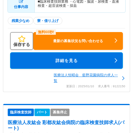
■臨床検査技師業務 ・心電図・脳波・尿検査・血液
検査・超音波検査・採血
仕事内容
残業少なめ
寮・借り上げ
最新の募集状況を問い合わせる
保存する
詳細を見る
医療法人恒昭会 藍野花園病院の求人一
覧
更新日：2025/01/10 求人番号：9122150
臨床検査技師
パート
募集停止
医療法人友紘会 彩都友紘会病院
の臨床検査技師求人(パ
ート)