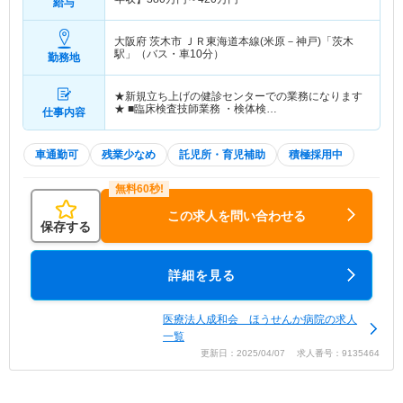
給与
大阪府 茨木市
ＪＲ東海道本線(米原－神戸)「茨木
駅」（バス・車10分）
勤務地
★新規立ち上げの健診センターでの業務になります
★ ■臨床検査技師業務 ・検体検…
仕事内容
車通勤可
残業少なめ
託児所・育児補助
積極採用中
この求人を問い合わせる
保存する
詳細を見る
医療法人成和会 ほうせんか病院の求人
一覧
更新日：2025/04/07 求人番号：9135464