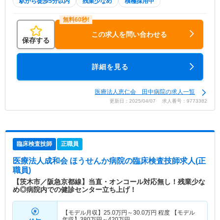
駅から徒歩5分以内
残業少なめ
積極採用中
この求人を問い合わせる
保存する
詳細を見る
医療法人恵仁会 田中病院の求人一覧
更新日：2025/04/07 求人番号：9773382
臨床検査技師
正職員
医療法人成和会 ほうせんか病院
の臨床検査技師求人(正
職員)
【茨木市／阪急京都線】当直・オンコール対応無し！残業少な
め◎病院内での健診センター立ち上げ！
【モデル月収】
25.0
万円～
30.0
万円
程度 【モデル
年収】
380
万円～
420
万円