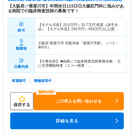
【大阪府／寝屋川市】年間休日115日◎大腸肛門科に強みがあ
る病院での臨床検査技師の募集です！
【モデル月収】
20.0
万円～
33.7
万円
程度（諸手当
込） 【モデル年収】
240
万円～
404
万円
以上(賞与
給与
別)
大阪府 寝屋川市
京阪本線「寝屋川市駅」（バス・
車6分）
勤務地
【仕事内容】 ■病棟にて臨床検査技師業務全般 ・主
に生理機能検査（エコー検査・…
仕事内容
車通勤可
積極採用中
この求人を問い合わせる
保存する
詳細を見る