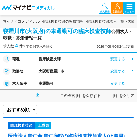
マイナビコメディカル
臨床検査技師の転職情報
臨床検査技師求人一覧
大阪
寝屋川市(大阪府)の車通勤可の臨床検査技師
公開求人・
転職・募集情報一覧
4
求人数
件
※非公開求人を除く
2026年08月08日(土)更新
職種
臨床検査技師
変更する
勤務地
大阪府寝屋川市
変更する
求人条件
車通勤可
変更する
この検索条件を保存する
条件をクリア
臨床検査技師
正職員
医療法人道仁会 道仁病院
の臨床検査技師求人(正職員)