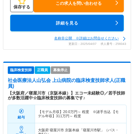
この求人を問い合わせる
保存する
詳細を見る
名称非公開 ※詳細はお問合せください
更新日：2025/04/07 求人番号：256043
臨床検査技師
正職員
募集停止
社会医療法人山弘会 上山病院
の臨床検査技師求人(正職
員)
【大阪府／寝屋川市（京阪本線）】エコー未経験◎／若手技師
が多数活躍中☆臨床検査技師の募集です♪
【モデル月収】
20.0
万円～
程度 ※諸手当込 【モ
デル年収】
311
万円～
程度
給与
大阪府 寝屋川市
京阪本線「寝屋川市駅」（バス・