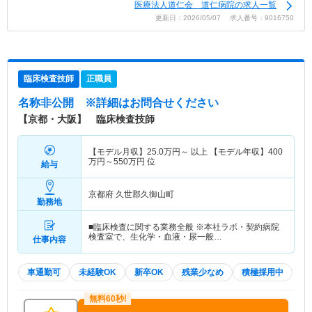
医療法人道仁会 道仁病院の求人一覧
更新日：2026/05/07 求人番号：9016750
臨床検査技師
正職員
名称非公開
※詳細はお問合せください
【京都・大阪】 臨床検査技師
【モデル月収】
25.0
万円～
以上 【モデル年収】
400
万円～
550
万円
位
給与
京都府 久世郡久御山町
勤務地
■臨床検査に関する業務全般 ※本社ラボ・契約病院
検査室で、生化学・血液・尿一般…
仕事内容
車通勤可
未経験OK
新卒OK
残業少なめ
積極採用中