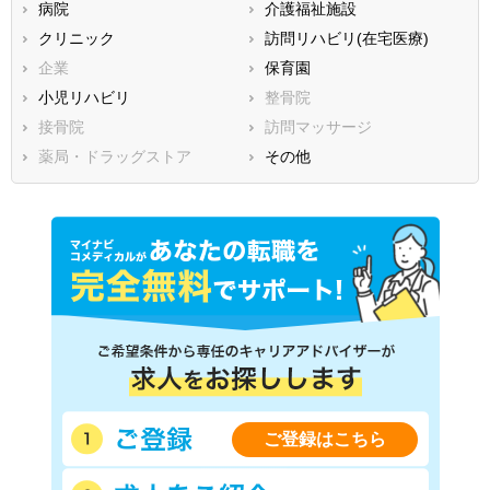
病院
介護福祉施設
広島県
山口県
徳島県
クリニック
訪問リハビリ(在宅医療)
香川県
愛媛県
高知県
企業
保育園
福岡県
佐賀県
長崎県
小児リハビリ
整骨院
熊本県
大分県
宮崎県
接骨院
訪問マッサージ
鹿児島県
沖縄県
薬局・ドラッグストア
その他
ご登録はこちら