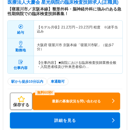
医療法人大慶会 星光病院
の臨床検査技師求人(正職員)
【寝屋川市／京阪本線】整形外科・脳神経外科に強みのある急
性期病院での臨床検査技師募集！
【モデル月収】
21.2
万円～
23.2
万円
程度 ※諸手当
込み
給与
大阪府 寝屋川市
京阪本線「寝屋川市駅」（徒歩7
分）
勤務地
【仕事内容】 ■病院における臨床検査技師業務全般
・入院患者様及び外来患者様の…
仕事内容
駅から徒歩10分以内
車通勤可
最新の募集状況を問い合わせる
保存する
詳細を見る