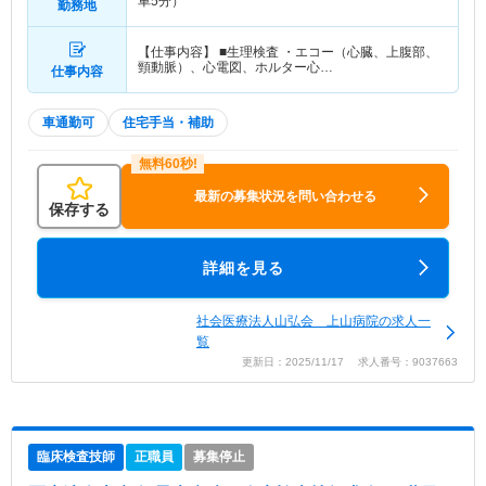
車5分）
勤務地
【仕事内容】 ■生理検査 ・エコー（心臓、上腹部、
頸動脈）、心電図、ホルター心…
仕事内容
車通勤可
住宅手当・補助
最新の募集状況を問い合わせる
保存する
詳細を見る
社会医療法人山弘会 上山病院の求人一
覧
更新日：2025/11/17 求人番号：9037663
臨床検査技師
正職員
募集停止