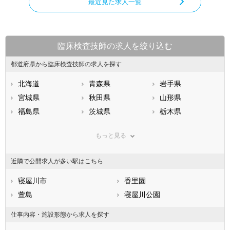
最近見た求人一覧
臨床検査技師の求人を絞り込む
都道府県から臨床検査技師の求人を探す
北海道
青森県
岩手県
宮城県
秋田県
山形県
福島県
茨城県
栃木県
群馬県
埼玉県
千葉県
もっと見る
東京都
神奈川県
新潟県
山梨県
長野県
富山県
近隣で公開求人が多い駅はこちら
石川県
福井県
岐阜県
静岡県
寝屋川市
愛知県
香里園
三重県
滋賀県
萱島
京都府
寝屋川公園
大阪府
兵庫県
奈良県
和歌山県
仕事内容・施設形態から求人を探す
鳥取県
島根県
岡山県