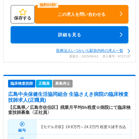
この求人を問い合わせる
保存する
詳細を見る
医療法人いつかいち駅前内科の求人一覧
更新日：2025/09/12 求人番号：9737137
臨床検査技師
正職員
募集停止
広島中央保健生活協同組合 生協さえき病院
の臨床検査
技師求人(正職員)
【広島県／広島市佐伯区】残業月平均5h程度☆病院にて臨床検
査技師募集〈正社員〉
【モデル月収】
19.8
万円～
24.3
万円
程度※諸手当込
給与