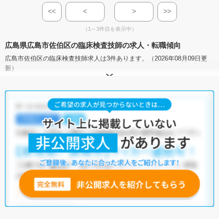
<<
<
>
>>
（1～3件目を表示中）
広島県広島市佐伯区の臨床検査技師の求人・転職傾向
広島市佐伯区の臨床検査技師求人は3件あります。（2026年08月09日更
新）
サイト上に掲載されている求人の他に、
非公開求人
もございます。
無料
転職支援サービス
にお申し込みいただくと、全求人からご希望条件に合
う求人を提案させていただきます。
広島市佐伯区の臨床検査技師求人では以下のような条件が人気です。
・
積極採用中
・
残業少なめ
・
住宅手当・補助あり
・
正社員(正職員)
・
病院
・
クリニック
他の条件でも人気の求人がございますので、「こだわり条件」から検索
いただくか、お気軽にお問い合わせください。
全国の臨床検査技師求人
から検索いただくことも可能です。
無料転職支援サービス
にお申し込みいただくと、ご希望条件をヒアリン
グした上で求人をご提案いたします。
ご希望条件がまだ定まっていない方は
人気の希望条件をピックアップし