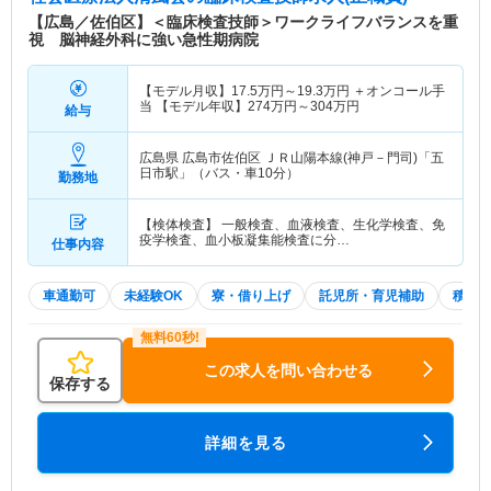
【広島／佐伯区】＜臨床検査技師＞ワークライフバランスを重
視 脳神経外科に強い急性期病院
【モデル月収】
17.5
万円～
19.3
万円
＋オンコール手
当 【モデル年収】
274
万円～
304
万円
給与
広島県 広島市佐伯区
ＪＲ山陽本線(神戸－門司)「五
日市駅」（バス・車10分）
勤務地
【検体検査】 一般検査、血液検査、生化学検査、免
疫学検査、血小板凝集能検査に分…
仕事内容
車通勤可
未経験OK
寮・借り上げ
託児所・育児補助
積極
この求人を問い合わせる
保存する
詳細を見る