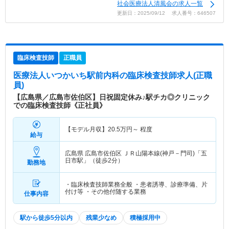
社会医療法人清風会の求人一覧
更新日：2025/09/12 求人番号：646507
臨床検査技師
正職員
医療法人いつかいち駅前内科
の臨床検査技師求人(正職
員)
【広島県／広島市佐伯区】日祝固定休み♪駅チカ◎クリニック
での臨床検査技師《正社員》
【モデル月収】
20.5
万円～
程度
給与
広島県 広島市佐伯区
ＪＲ山陽本線(神戸－門司)「五
日市駅」（徒歩2分）
勤務地
・臨床検査技師業務全般 ・患者誘導、診療準備、片
付け等 ・その他付随する業務
仕事内容
駅から徒歩5分以内
残業少なめ
積極採用中