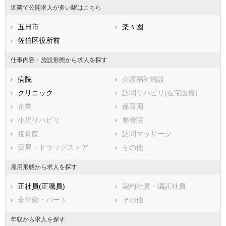
近隣で公開求人が多い駅はこちら
福岡県
呉市
佐賀県
竹原市
長崎県
熊本県
三原市
五日市
大分県
尾道市
楽々園
宮崎県
鹿児島県
福山市
佐伯区役所前
沖縄県
府中市
三次市
庄原市
仕事内容・施設形態から求人を探す
大竹市
東広島市
病院
介護福祉施設
廿日市市
安芸高田市
クリニック
訪問リハビリ(在宅医療)
江田島市
安芸郡府中町
企業
保育園
安芸郡海田町
安芸郡熊野町
小児リハビリ
整骨院
安芸郡坂町
山県郡安芸太田町
接骨院
訪問マッサージ
山県郡北広島町
豊田郡大崎上島町
薬局・ドラッグストア
その他
世羅郡世羅町
神石郡神石高原町
雇用形態から求人を探す
正社員(正職員)
契約社員・嘱託社員
非常勤・パート
その他
年収から求人を探す