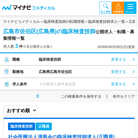
マイナビコメディカル
臨床検査技師の転職情報
臨床検査技師求人一覧
広島
広島市佐伯区(広島県)の臨床検査技師
公開求人・転職・募
集情報一覧
3
求人数
件
※非公開求人を除く
2026年08月09日(日)更新
職種
臨床検査技師
変更する
勤務地
広島県広島市佐伯区
変更する
求人条件
その他求人条件未設定
変更する
この検索条件を保存する
条件をクリア
臨床検査技師
正職員
社会医療法人清風会
の臨床検査技師求人(正職員)