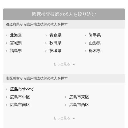
臨床検査技師の求人を絞り込む
都道府県から臨床検査技師の求人を探す
北海道
青森県
岩手県
宮城県
秋田県
山形県
福島県
茨城県
栃木県
群馬県
埼玉県
千葉県
もっと見る
東京都
神奈川県
新潟県
山梨県
長野県
富山県
市区町村から臨床検査技師の求人を探す
石川県
福井県
岐阜県
静岡県
広島市すべて
愛知県
三重県
滋賀県
広島市中区
京都府
広島市東区
大阪府
兵庫県
広島市南区
奈良県
広島市西区
和歌山県
鳥取県
広島市安佐南区
島根県
広島市安佐北区
岡山県
もっと見る
広島県
広島市安芸区
山口県
広島市佐伯区
徳島県
香川県
市部
愛媛県
高知県