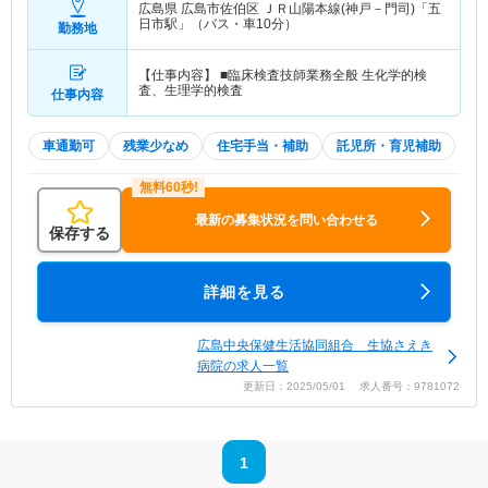
広島県 広島市佐伯区
ＪＲ山陽本線(神戸－門司)「五
日市駅」（バス・車10分）
勤務地
【仕事内容】 ■臨床検査技師業務全般 生化学的検
査、生理学的検査
仕事内容
車通勤可
残業少なめ
住宅手当・補助
託児所・育児補助
最新の募集状況を問い合わせる
保存する
詳細を見る
広島中央保健生活協同組合 生協さえき
病院の求人一覧
更新日：2025/05/01 求人番号：9781072
1