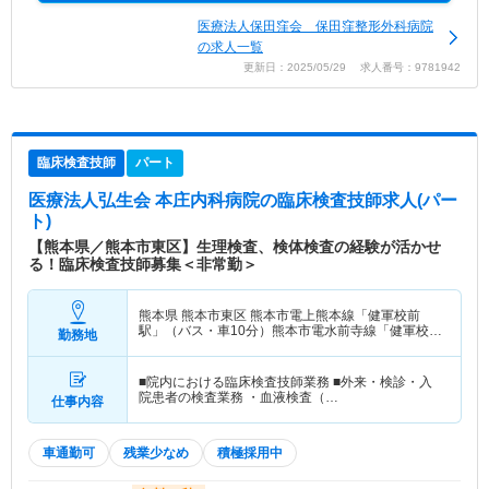
医療法人保田窪会 保田窪整形外科病院
の求人一覧
更新日：2025/05/29 求人番号：9781942
臨床検査技師
パート
医療法人弘生会 本庄内科病院
の臨床検査技師求人(パー
ト)
【熊本県／熊本市東区】生理検査、検体検査の経験が活かせ
る！臨床検査技師募集＜非常勤＞
熊本県 熊本市東区
熊本市電上熊本線「健軍校前
駅」（バス・車10分）熊本市電水前寺線「健軍校前
勤務地
駅」（バス・車10分）
■院内における臨床検査技師業務 ■外来・検診・入
院患者の検査業務 ・血液検査（…
仕事内容
車通勤可
残業少なめ
積極採用中