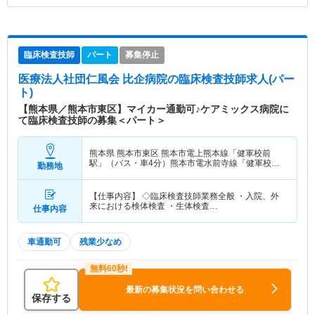
臨床検査技師
パート
募集停止
医療法人社団仁風会 比企病院
の臨床検査技師求人(パー
ト)
【熊本県／熊本市東区】マイカー通勤可♪ケアミックス病院に
て臨床検査技師の募集＜パート＞
熊本県 熊本市東区
熊本市電上熊本線「健軍校前
駅」（バス・車4分）熊本市電水前寺線「健軍校前
勤務地
駅」（バス・車4分）
【仕事内容】 ◇臨床検査技師業務全般 ・入院、外
来における検体検査 ・生体検査…
仕事内容
車通勤可
残業少なめ
最新の募集状況を問い合わせる
保存する