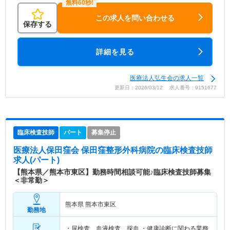
この求人を問い合わせる
保存する
詳細を見る
医療法人弘生会の求人一覧
更新日：2026/03/12 求人番号：9151677
臨床検査技師
パート
募集停止
医療法人保田窪会 保田窪整形外科病院
の臨床検査技師
求人(パート)
【熊本県／熊本市東区】勤務時間相談可能♪臨床検査技師募集
＜非常勤＞
熊本県 熊本市東区
勤務地
・尿検査、血液検査、採血 ・健康診断に関わる業務