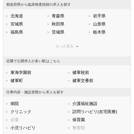
都道府県から臨床検査技師の求人を探す
北海道
青森県
岩手県
宮城県
秋田県
山形県
福島県
茨城県
栃木県
群馬県
埼玉県
千葉県
もっと見る
東京都
神奈川県
新潟県
山梨県
長野県
富山県
近隣で公開求人が多い駅はこちら
石川県
福井県
岐阜県
静岡県
東海学園前
愛知県
健軍校前
三重県
滋賀県
健軍町
京都府
健軍交番前
大阪府
兵庫県
奈良県
和歌山県
仕事内容・施設形態から求人を探す
鳥取県
島根県
岡山県
病院
介護福祉施設
広島県
山口県
徳島県
クリニック
訪問リハビリ(在宅医療)
香川県
愛媛県
高知県
企業
保育園
福岡県
佐賀県
長崎県
小児リハビリ
整骨院
熊本県
大分県
宮崎県