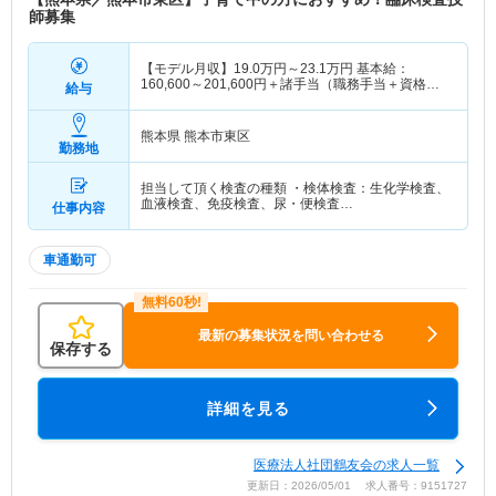
師募集
【モデル月収】
19.0
万円～
23.1
万円
基本給：
160,600～201,600円＋諸手当（職務手当＋資格手
給与
当）
熊本県 熊本市東区
勤務地
担当して頂く検査の種類 ・検体検査：生化学検査、
血液検査、免疫検査、尿・便検査…
仕事内容
車通勤可
最新の募集状況を問い合わせる
保存する
詳細を見る
医療法人社団鶴友会の求人一覧
更新日：2026/05/01 求人番号：9151727