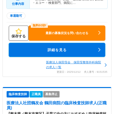
・エコー ・検査部門、病院に…
仕事内容
車通勤可
最新の募集状況を問い合わせる
保存する
詳細を見る
医療法人保田窪会 保田窪整形外科病院
の求人一覧
更新日：2025/12/12 求人番号：9151535
臨床検査技師
正職員
募集停止
医療法人社団鶴友会 鶴田病院
の臨床検査技師求人(正職
員)
【熊本県／熊本市東区】子育て中の方におすすめ！臨床検査技