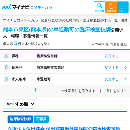
マイナビコメディカル
臨床検査技師の転職情報
臨床検査技師求人一覧
熊本
熊本市東区(熊本県)の車通勤可の臨床検査技師
公開求
人・転職・募集情報一覧
5
求人数
件
※非公開求人を除く
2026年08月07日(金)更新
職種
臨床検査技師
変更する
勤務地
熊本県熊本市東区
変更する
求人条件
車通勤可
変更する
この検索条件を保存する
条件をクリア
臨床検査技師
正職員
医療法人保田窪会 保田窪整形外科病院
の臨床検査技師