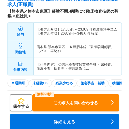
求人(正職員)
【熊本県／熊本市東区】経験不問♪病院にて臨床検査技師の募
集＜正社員＞
【モデル月収】
17.3
万円～
23.0
万円
程度※諸手当込
【モデル年収】
268
万円～
348
万円
程度
給与
熊本県 熊本市東区
ＪＲ豊肥本線「東海学園前駅」
（バス・車6分）
勤務地
【仕事内容】 ◇臨床検査技師業務全般 ・尿検査、
血液検査、採血等 ・健康診断に…
仕事内容
車通勤可
未経験OK
残業少なめ
住宅手当・補助
積極採用
この求人を問い合わせる
保存する
詳細を見る