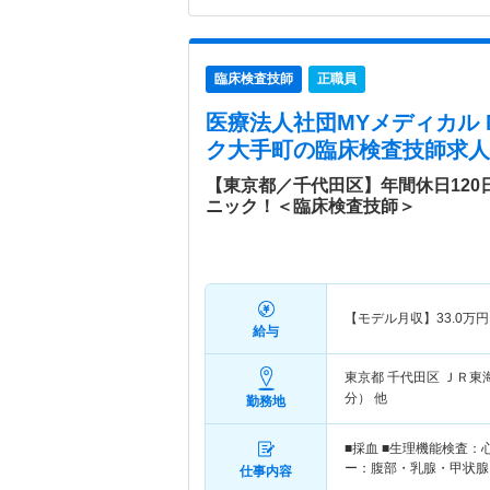
臨床検査技師
正職員
医療法人社団MYメディカル
ク大手町
の臨床検査技師求人
【東京都／千代田区】年間休日120
ニック！＜臨床検査技師＞
【モデル月収】
33.0
万円
給与
東京都 千代田区
ＪＲ東
分） 他
勤務地
■採血 ■生理機能検査
ー：腹部・乳腺・甲状腺
仕事内容