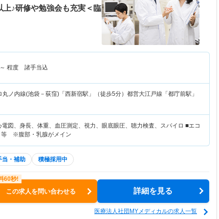
以上♪研修や勉強会も充実＜臨
～
程度 諸手当込
ロ丸ノ内線(池袋－荻窪)「西新宿駅」（徒歩5分）都営大江戸線「都庁前駅」
：心電図、身長、体重、血圧測定、視力、眼底眼圧、聴力検査、スパイロ ■エコ
 等 ※腹部・乳腺がメイン
手当・補助
積極採用中
詳細を見る
この求人を問い合わせる
医療法人社団MYメディカルの求人一覧