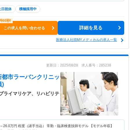
土日祝休
積極採用中
詳細を見る
この求人を問い合わせる
医療法人社団MYメディカルの求人一覧
更新日：2025/08/28 求人番号：285238
新都市ラーバンクリニッ
)
プライマリケア、リハビリテ
～
26.0
万円
程度（諸手当込） 常勤・臨床検査技師モデル 【モデル年収】