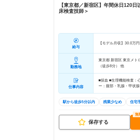
【東京都／新宿区】年間休日120日
床検査技師＞
【モデル月収】
30.0
万円
給与
東京都 新宿区
東京メト
（徒歩8分） 他
勤務地
■採血 ■生理機能検査
ー：腹部・乳腺・甲状腺
仕事内容
駅から徒歩5分以内
残業少なめ
住宅
保存する