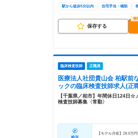
駅から徒歩5分以内
住宅手当・補助
保存する
臨床検査技師
正職員
医療法人社団貴山会 柏駅前
ック
の臨床検査技師求人(正職
【千葉県／柏市】年間休日124日
検査技師募集〈常勤〉
【モデル月収】
28.0
万円
給与