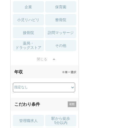
企業
保育園
小児リハビリ
整骨院
接骨院
訪問マッサージ
薬局・
その他
ドラッグストア
閉じる
年収
※単一選択
こだわり条件
駅から徒歩
管理職求人
5分以内