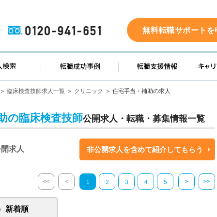
0120-941-651
無料転職サポートを
ド
求人検索
転職成功事例
転職支
臨床検査技師求人一覧
クリニック
住宅手当・補助の求人
助の臨床検査技師
公開求人・転職・募集情報一覧
公開求人
非公開求人を含めて紹介してもらう
<<
<
>
>>
1
2
3
4
5
新着順