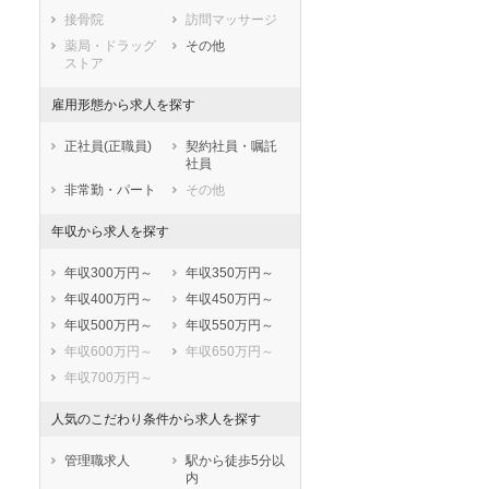
鳥取県
島根県
岡山県
接骨院
訪問マッサージ
広島県
山口県
徳島県
薬局・ドラッグ
その他
香川県
愛媛県
高知県
ストア
福岡県
佐賀県
長崎県
雇用形態から求人を探す
熊本県
大分県
宮崎県
鹿児島県
沖縄県
正社員(正職員)
契約社員・嘱託
社員
非常勤・パート
その他
年収から求人を探す
年収300万円～
年収350万円～
年収400万円～
年収450万円～
年収500万円～
年収550万円～
年収600万円～
年収650万円～
年収700万円～
人気のこだわり条件から求人を探す
管理職求人
駅から徒歩5分以
内