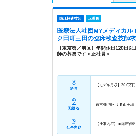
臨床検査技師
正職員
医療法人社団MYメディカル
ク田町三田
の臨床検査技師求
【東京都／港区】年間休日120日以
師の募集です＜正社員＞
【モデル月収】
30.0
万円
給与
東京都 港区
ＪＲ山手線「
勤務地
【仕事内容】 ■健康診
仕事内容