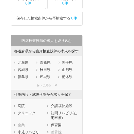
0件
0件
保存した検索条件から再検索する
0件
臨床検査技師の求人を絞り込む
都道府県から臨床検査技師の求人を探す
北海道
青森県
岩手県
宮城県
秋田県
山形県
福島県
茨城県
栃木県
群馬県
埼玉県
千葉県
もっと見る
東京都
神奈川県
新潟県
仕事内容・施設形態から求人を探す
山梨県
長野県
富山県
石川県
福井県
岐阜県
病院
介護福祉施設
静岡県
愛知県
三重県
クリニック
訪問リハビリ(在
宅医療)
滋賀県
京都府
大阪府
企業
保育園
兵庫県
奈良県
和歌山県
小児リハビリ
整骨院