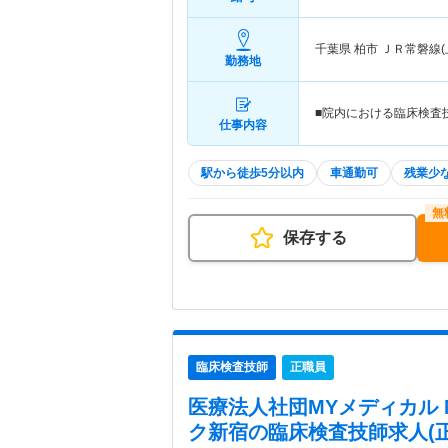
千葉県 柏市
ＪＲ常磐線
勤務地
■院内における臨床検査
仕事内容
駅から徒歩5分以内
車通勤可
残業少
保存する
臨床検査技師
正職員
医療法人社団MYメディカル
ク新宿
の臨床検査技師求人(正