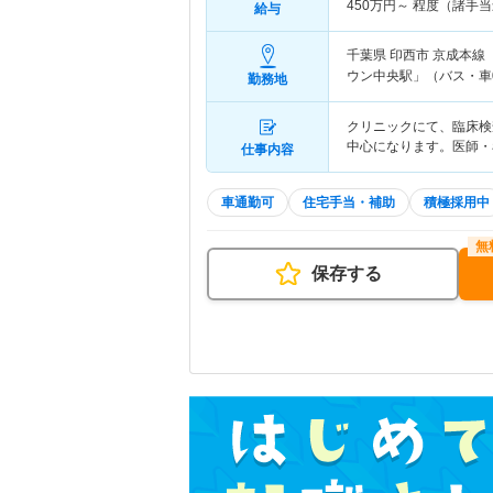
450
万円～
程度（諸手当
給与
千葉県 印西市
京成本線
ウン中央駅」（バス・車
勤務地
クリニックにて、臨床検
中心になります。医師・
仕事内容
車通勤可
住宅手当・補助
積極採用中
保存する