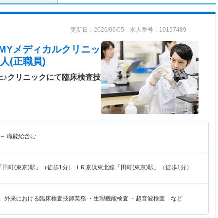
更新日：2026/06/05 求人番号：10157489
 MYメディカルクリニッ
人(正職員)
上♪クリニックにて臨床検査技
～
職能給含む
田町(東京)駅」（徒歩1分）ＪＲ京浜東北線「田町(東京)駅」（徒歩1分）
断、外来における臨床検査技師業務 ・生理機能検査 ・超音波検査 など