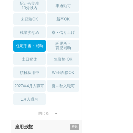
駅から徒歩
車通勤可
10分以内
未経験OK
新卒OK
残業少なめ
寮・借り上げ
託児所・
住宅手当・補助
育児補助
土日祝休
無資格 OK
積極採用中
WEB面接OK
2027年4月入職可
夏～秋入職可
1月入職可
閉じる
雇用形態