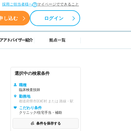
採用ご担当者様へ
マイページでできること
申し込む
ログイン
援情報
キャリアアドバイザー紹介
拠点一覧
選択中の検索条件
職種
臨床検査技師
勤務地
都道府県市区町村 または 路線・駅
こだわり条件
クリニック/住宅手当・補助
条件を保存する