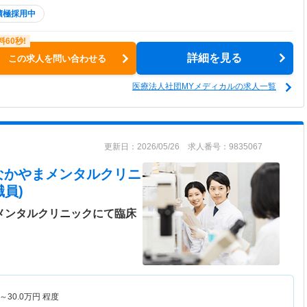
積極採用中
詳細を見る
この求人を問い合わせる
医療法人社団MYメディカルの求人一覧
更新日：2026/05/26 求人番号：9835067
なかやまメンタルクリニ
員)
☆メンタルクリニックにて臨床
～
30.0
万円
程度