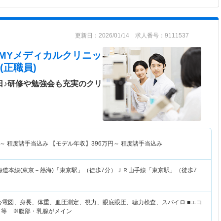
更新日：2026/01/14 求人番号：9111537
 MYメディカルクリニッ
(正職員)
日♪研修や勉強会も充実のクリ
～
程度諸手当込み 【モデル年収】
396
万円～
程度諸手当込み
海道本線(東京－熱海)「東京駅」（徒歩7分）ＪＲ山手線「東京駅」（徒歩7
：心電図、身長、体重、血圧測定、視力、眼底眼圧、聴力検査、スパイロ ■エコ
 等 ※腹部・乳腺がメイン