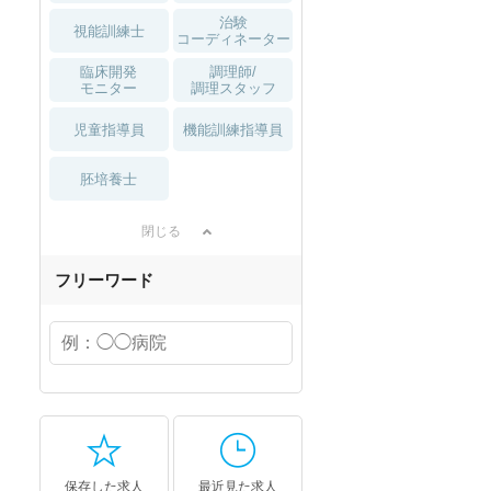
治験
視能訓練士
コーディネーター
臨床開発
調理師/
モニター
調理スタッフ
児童指導員
機能訓練指導員
胚培養士
閉じる
フリーワード
保存した求人
最近見た求人