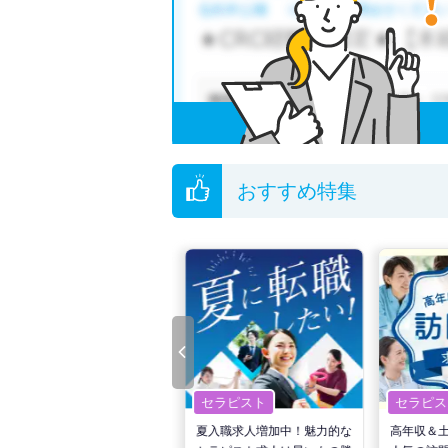
他の条件でも人気の求人がございますので、「
全国の臨床工学技士求人
から検索いただくこと
無料転職支援サービス
にお申し込みいただくと
ご希望条件がまだ定まっていない方は
人気の希
転職支援の他、情報収集や募集状況の確認も、
おすすめ特集
セラピスト
セラピスト
セラピス
転職で高収入を狙う！計画的
夏入職求人増加中！魅力的な
高年収＆