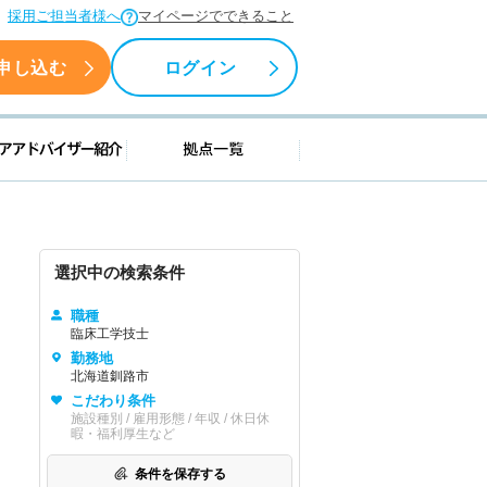
採用ご担当者様へ
マイページでできること
申し込む
ログイン
援情報
キャリアアドバイザー紹介
拠点一覧
選択中の検索条件
職種
臨床工学技士
勤務地
北海道釧路市
こだわり条件
施設種別 / 雇用形態 / 年収 / 休日休
暇・福利厚生など
条件を保存する