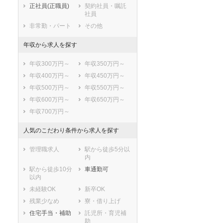
正社員(正職員)
契約社員・嘱託
登別市
恵庭市
社員
伊達市
北広島市
非常勤・パート
その他
石狩市
北斗市
年収から求人を探す
石狩郡当別町
石狩郡新篠津村
松前郡松前町
松前郡福島町
年収300万円～
年収350万円～
上磯郡知内町
上磯郡木古内町
年収400万円～
年収450万円～
亀田郡七飯町
茅部郡鹿部町
年収500万円～
年収550万円～
茅部郡森町
二海郡八雲町
年収600万円～
年収650万円～
山越郡長万部町
檜山郡江差町
年収700万円～
檜山郡上ノ国町
檜山郡厚沢部町
爾志郡乙部町
奥尻郡奥尻町
人気のこだわり条件から求人を探す
瀬棚郡今金町
久遠郡せたな町
管理職求人
駅から徒歩5分以
島牧郡島牧村
寿都郡寿都町
内
寿都郡黒松内町
磯谷郡蘭越町
駅から徒歩10分
車通勤可
虻田郡ニセコ町
虻田郡真狩村
以内
虻田郡留寿都村
虻田郡喜茂別町
未経験OK
新卒OK
虻田郡京極町
虻田郡倶知安町
残業少なめ
寮・借り上げ
岩内郡共和町
岩内郡岩内町
住宅手当・補助
託児所・育児補
助