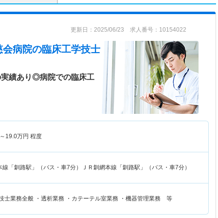
更新日：2025/06/23 求人番号：10154022
慈会病院
の臨床工学技士
の実績あり◎病院での臨床工
～
19.0
万円
程度
本線「釧路駅」（バス・車7分）ＪＲ釧網本線「釧路駅」（バス・車7分）
技士業務全般 ・透析業務 ・カテーテル室業務 ・機器管理業務 等