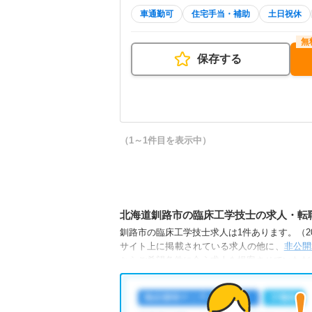
車通勤可
住宅手当・補助
土日祝休
保存する
（1～1件目を表示中）
北海道釧路市の臨床工学技士の求人・転
釧路市の臨床工学技士求人は1件あります。（202
サイト上に掲載されている求人の他に、
非公開
からご希望条件に合う求人を提案させていただ
釧路市の臨床工学技士求人では以下のような条
・
土日祝休
・
積極採用中
・
住宅手当・補助