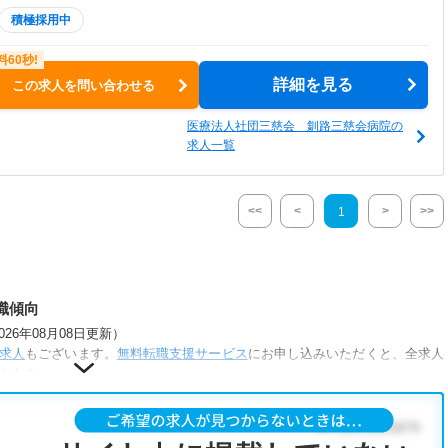
積極採用中
詳細を見る
この求人を問い合わせる
医療法人社団三慈会 釧路三慈会病院の
求人一覧
<<
<
>
>>
1
職傾向
6年08月08日更新）
求人
もございます。
無料転職支援サービス
にお申し込みいただくと、全求人
きます。
件が人気です。
あり
・
正社員(正職員)
・
病院