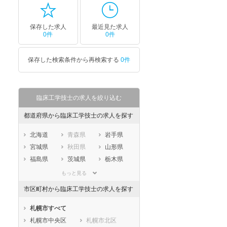
保存した求人
最近見た求人
0件
0件
保存した検索条件から再検索する
0件
臨床工学技士の求人を絞り込む
都道府県から臨床工学技士の求人を探す
北海道
青森県
岩手県
宮城県
秋田県
山形県
福島県
茨城県
栃木県
群馬県
埼玉県
千葉県
もっと見る
東京都
神奈川県
新潟県
市区町村から臨床工学技士の求人を探す
山梨県
長野県
富山県
石川県
福井県
岐阜県
札幌市すべて
静岡県
愛知県
三重県
札幌市中央区
札幌市北区