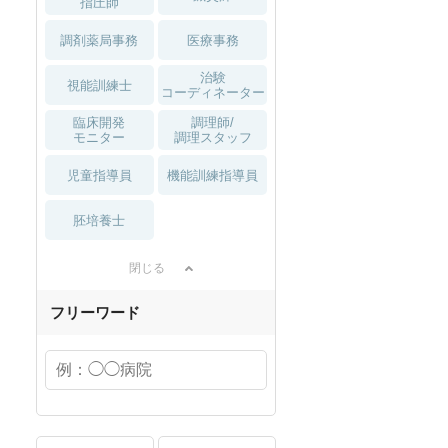
指圧師
スト向け
に増加傾向の「介護施設」求
の方へ！なぜ120日が基準？
人をご紹介！
数え方も解説
調剤薬局事務
医療事務
治験
視能訓練士
コーディネーター
臨床開発
調理師/
モニター
調理スタッフ
児童指導員
機能訓練指導員
胚培養士
閉じる
フリーワード