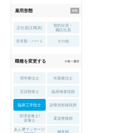
残業少なめ
寮・借り上げ
雇用形態
託児所・
住宅手当・補助
育児補助
契約社員・
正社員(正職員)
土日祝休
無資格 OK
嘱託社員
非常勤・パート
積極採用中
WEB面接OK
その他
2027年4月入職可
夏～秋入職可
職種を変更する
※単一選択
1月入職可
理学療法士
作業療法士
言語聴覚士
臨床検査技師
臨床工学技士
診療放射線技師
管理栄養士/
柔道整復師
セラピスト
セラピスト
栄養士
ートダ
世の中の需要の高まりととも
ワークライフバランス重視派
あん摩マッサージ
鍼灸師