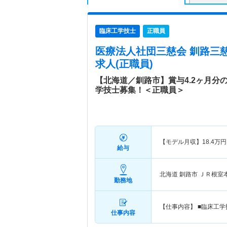
臨床工学技士
正職員
医療法人社団三慈会 釧路三
求人(正職員)
【北海道／釧路市】賞与4.2ヶ月分
学技士募集！＜正職員＞
【モデル月収】
18.4
万円
給与
北海道 釧路市
ＪＲ根室
勤務地
【仕事内容】 ■臨床工学
仕事内容