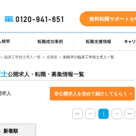
0120-941-651
無料転職サポートを
ド
求人検索
転職成功事例
転職支
臨床工学技士求人一覧
北海道
釧路市の臨床工学技士求人一覧
技士
公開求人・転職・募集情報一覧
開求人
非公開求人を含めて紹介してもらう
<<
<
>
>>
1
新着順