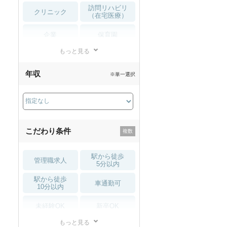
訪問リハビリ
クリニック
（在宅医療）
企業
保育園
もっと見る
小児リハビリ
整骨院
年収
※単一選択
接骨院
訪問マッサージ
薬局・
その他
ドラッグストア
こだわり条件
駅から徒歩
管理職求人
5分以内
駅から徒歩
車通勤可
10分以内
未経験OK
新卒OK
もっと見る