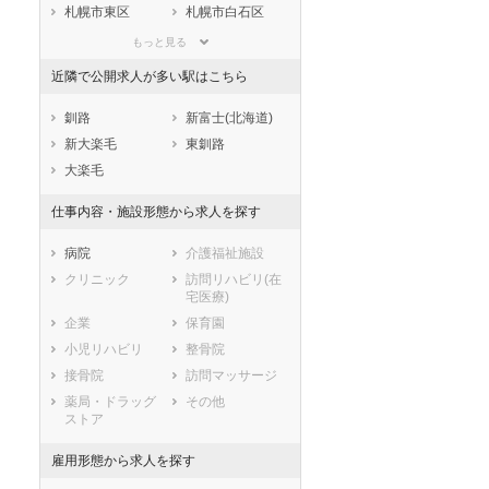
滋賀県
京都府
大阪府
札幌市東区
札幌市白石区
兵庫県
奈良県
和歌山県
札幌市豊平区
札幌市南区
もっと見る
鳥取県
島根県
岡山県
札幌市西区
札幌市厚別区
近隣で公開求人が多い駅はこちら
広島県
山口県
徳島県
札幌市手稲区
札幌市清田区
香川県
愛媛県
高知県
市部
釧路
新富士(北海道)
福岡県
佐賀県
長崎県
函館市
小樽市
新大楽毛
東釧路
熊本県
大分県
宮崎県
旭川市
室蘭市
大楽毛
鹿児島県
沖縄県
釧路市
帯広市
仕事内容・施設形態から求人を探す
北見市
夕張市
岩見沢市
網走市
病院
介護福祉施設
留萌市
苫小牧市
クリニック
訪問リハビリ(在
宅医療)
稚内市
美唄市
企業
保育園
芦別市
江別市
小児リハビリ
整骨院
赤平市
紋別市
接骨院
訪問マッサージ
士別市
名寄市
薬局・ドラッグ
その他
三笠市
根室市
ストア
千歳市
滝川市
砂川市
歌志内市
雇用形態から求人を探す
深川市
富良野市